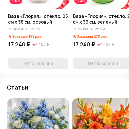
-70%
-70%
Ваза «Глория», стекло, 25
Ваза «Глория», стекло, 
см x 36 см, розовый
см x 36 см, зеленый
36
см
25
см
36
см
25
см
Заказали
159
раз
Заказали
270
раз
17 240 ₽
17 240 ₽
57 467 ₽
57 467 ₽
Нет в наличии
Нет в наличии
Статьи