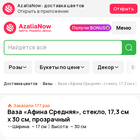
AzaliaNow: доставка цветов
Открыть
Открыть в приложении
Меню
Получи BONUS
Розы
Букеты по цене
Декор
Бу
Доставка цветов
Вазы
Ваза «Афина Средняя», стекло, 17,3 см x 3
Заказали
177
раз
Ваза «Афина Средняя», стекло, 17,3 см
x 30 см, прозрачный
Ширина: ~
17
см
Высота: ~
30
см