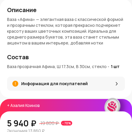
Описание
Ваза «Афина» — элегантная ваза с классической формой
и прозрачным стеклом, которая прекрасно подчеркнет
красоту ваших цветочных композиций. Идеальна для
среднего размера букетов, эта ваза станет стильным
акцентом в вашем интерьере, добавляя нотки
утонченности и свежести.
Состав
Преимущества:
Ваза прозрачная Афина, Ш 17.3см, В 30см, стекло
-
1
шт
Размеры: 17,3 см в диаметре, 30 см в высоту —
идеально подходит для средних букетов
Прочное стекло, обеспечивающее долговечность и
Информация для покупателей
устойчивость
Прозрачный цвет позволяет вазе гармонично
сочетаться с любыми цветами и интерьером
Классический дизайн, который подходит для
+
Азалия Коинов
различных стилей оформления
Покупка и доставка:
5 940 ₽
19 800 ₽
-
70
%
Купить вазу «Афина»
можно в интернет-магазине
Экономия
13 860 ₽