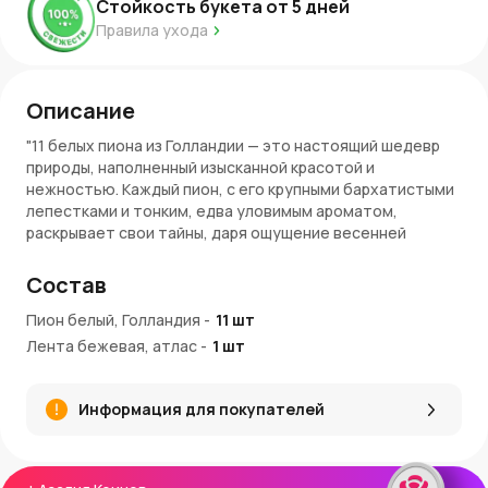
Стойкость букета от
5
дней
Правила ухода
Описание
"11 белых пиона из Голландии — это настоящий шедевр
природы, наполненный изысканной красотой и
нежностью. Каждый пион, с его крупными бархатистыми
лепестками и тонким, едва уловимым ароматом,
раскрывает свои тайны, даря ощущение весенней
свежести и безмятежности. Голландские пионы
славятся своей исключительным качеством и
Состав
стойкостью, и этот букет — яркое тому
подтверждение. Он словно погружает в мир гармонии и
Пион белый, Голландия
-
11
шт
света, где каждый цветок, как звезда, излучает нежный
Лента бежевая, атлас
-
1
шт
свет и тепло. Этот букет подарит вам момент
настоящего волшебства.
Информация для покупателей
Преимущества букета
Изысканная красота:
Белые пионы из Голландии — это
непревзойдённая элегантность и нежность, которые