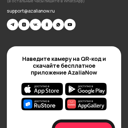
(в остальные часы пишите в WhatsApp)
support@azalianow.ru
Наведите камеру на QR-код и
скачайте бесплатное
приложение AzaliaNow