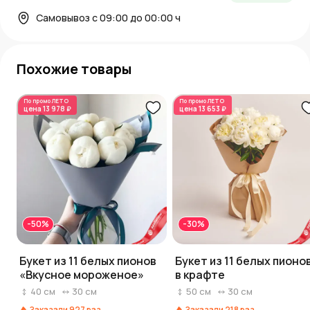
Самовывоз с 09:00 до 00:00 ч
Похожие товары
По промо
ЛЕТО
По промо
ЛЕТО
цена
13 978 ₽
цена
13 653 ₽
-50%
-30%
Букет из 11 белых пионов
Букет из 11 белых пионо
«Вкусное мороженое»
в крафте
40
см
30
см
50
см
30
см
Заказали
927
раз
Заказали
218
раз