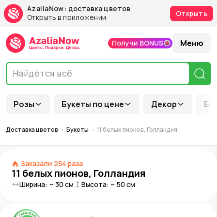
AzaliaNow: доставка цветов
Открыть
Открыть в приложении
Меню
Получи BONUS
Розы
Букеты по цене
Декор
Бу
Доставка цветов
Букеты
11 белых пионов, Голландия
Заказали
254
раза
11 белых пионов, Голландия
Ширина: ~
30
см
Высота: ~
50
см