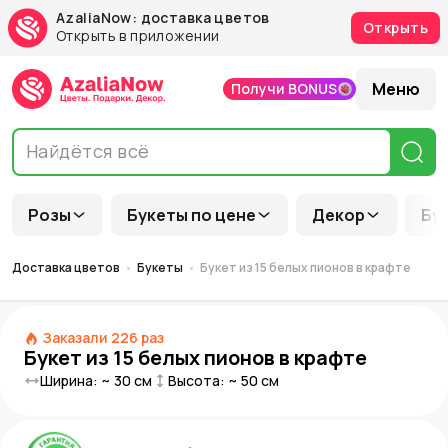
AzaliaNow: доставка цветов
Открыть
Открыть в приложении
Меню
Получи BONUS
Розы
Букеты по цене
Декор
Бу
Доставка цветов
Букеты
Букет из 15 белых пионов в крафте
Заказали
226
раз
Букет из 15 белых пионов в крафте
Ширина: ~
30
см
Высота: ~
50
см