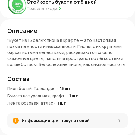
Стойкость букета от
5
дней
Правила ухода
Описание
"Букет из 15 белых пиона в крафте — это настоящая
поэма нежности и изысканности. Пионы, с их крупными
бархатистыми лепестками, раскрываются словно
сказочные цветы, наполняя пространство лёгкостью и
волшебством. Белоснежные пионы, как символ чистоты
и красоты, идеально сочетаются с крафтовой
упаковкой, которая подчеркивает их естественную
Состав
красоту и дарит букету особый уют. Этот букет словно
воплощение весеннего утра — свежий, чистый и
Пион белый, Голландия
-
15
шт
наполненный гармонией.
Бумага натуральная, крафт
-
1
шт
Лента розовая, атлас
-
1
шт
Преимущества букета
Нежность и простота:
15 белых пиона в крафте
Информация для покупателей
создают изысканное сочетание, полное легкости и
природной красоты.
Уют и гармония:
Крафт-упаковка
придает композиции теплоту и органичность,