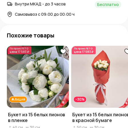
Внутри МКАД - до 3 часов
Бесплатно
Самовывоз с 09:00 до 00:00 ч
Похожие товары
По промо
ЛЕТО
По промо
ЛЕТО
цена
17 583 ₽
цена
17 583 ₽
Акция
-30%
Букет из 15 белых пионов
Букет из 15 белых пионо
в пленке
в красной бумаге
40
см
30
см
50
см
30
см