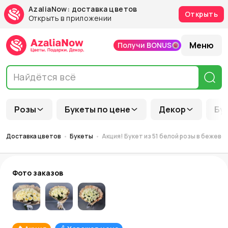
AzaliaNow: доставка цветов
Открыть
Открыть в приложении
Меню
Получи BONUS
Розы
Букеты по цене
Декор
Бу
Доставка цветов
Букеты
Акция! Букет из 51 белой розы в бежево
Фото заказов