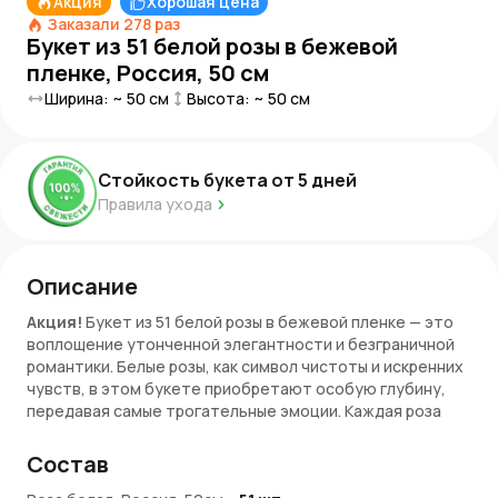
Акция
Хорошая цена
Заказали
278
раз
Букет из 51 белой розы в бежевой
пленке, Россия, 50 см
Ширина: ~
50
см
Высота: ~
50
см
Стойкость букета от
5
дней
Правила ухода
Описание
Акция!
Букет из 51 белой розы в бежевой пленке — это
воплощение утонченной элегантности и безграничной
романтики. Белые розы, как символ чистоты и искренних
чувств, в этом букете приобретают особую глубину,
передавая самые трогательные эмоции. Каждая роза
словно рассказывает историю о любви, которая не
имеет преграды и всегда остается светлой и искренней.
Состав
Бежевый оттенок пленки придает композиции теплоту и