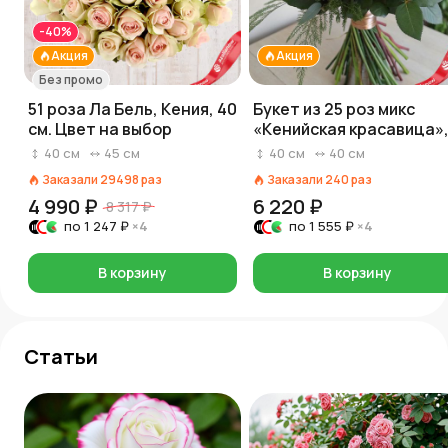
-40%
Акция
Акция
Без промо
51 роза Ла Бель, Кения, 40
Букет из 25 роз микс
см. Цвет на выбор
«Кенийская красавица»
40 см
40
см
45
см
40
см
40
см
Заказали
29498
раз
Заказали
240
раз
4 990 ₽
6 220 ₽
8 317 ₽
по
1 247 ₽
×4
по
1 555 ₽
×4
В корзину
В корзину
Статьи