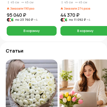
45
см
45
см
45
см
45
см
Заказали
190
раз
Заказали
274
раза
95 040 ₽
44 370 ₽
по
23 760 ₽
×4
по
11 092 ₽
×4
В корзину
В корзину
Статьи