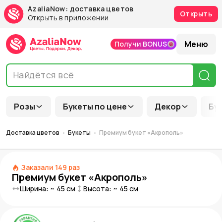
AzaliaNow: доставка цветов
Открыть
Открыть в приложении
Меню
Получи BONUS
Розы
Букеты по цене
Декор
Бу
Доставка цветов
Букеты
Премиум букет «Акрополь»
Заказали
149
раз
Премиум букет «Акрополь»
Ширина: ~
45
см
Высота: ~
45
см