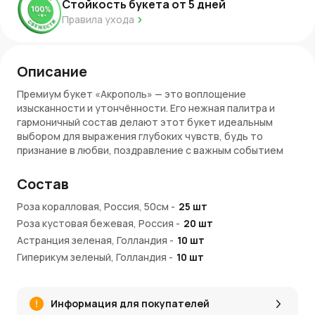
Стойкость букета от
5
дней
Правила ухода
Описание
Премиум букет «Акрополь» — это воплощение
изысканности и утончённости. Его нежная палитра и
гармоничный состав делают этот букет идеальным
выбором для выражения глубоких чувств, будь то
признание в любви, поздравление с важным событием
или просто жест внимания.
Состав
Состав букета
Роза коралловая, Россия, 50см
-
25
шт
В основе композиции — нежные розы различных
Роза кустовая бежевая, Россия
-
20
шт
оттенков персикового и кремового, миниатюрные
кустовые розы, гиперикум и декоративная зелень.
Астранция зеленая, Голландия
-
10
шт
Цветы, подобранные вручную, создают утончённое
Гиперикум зеленый, Голландия
-
10
шт
сочетание и подчеркивают высокое качество букета.
Фисташка
-
3
шт
Легкость зелёных акцентов делает композицию по-
Эвкалипт
-
1
шт
настоящему гармоничной.
Информация для покупателей