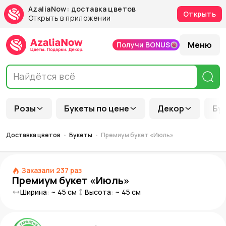
AzaliaNow: доставка цветов
Открыть
Открыть в приложении
Меню
Получи BONUS
Розы
Букеты по цене
Декор
Бу
Доставка цветов
Букеты
Премиум букет «Июль»
Заказали
237
раз
Премиум букет «Июль»
Ширина: ~
45
см
Высота: ~
45
см