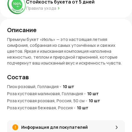
Стойкость букета от
5
дней
Правила ухода
Описание
Премиум букет «Июль» — это настоящая летняя
симфония, собранная из самых утончённых и свежих
цветов. Яркая и изысканная композиция наполнена
нежностью, теплом и природной гармонией, которые
подчеркнут ваш изысканный вкус и искренность чувств.
Состав букета
Состав
В букете «Июль» собраны изящные пионы, которые
Пион розовый, Голландия
-
10
шт
славятся своей роскошной текстурой, ароматные
Роза кустовая малиновая, Голландия
-
10
шт
кустовые розы и эустомы в нежно-розовых и кремовых
тонах. Эти цветы символизируют утонченность,
Роза кустовая розовая, Россия, 50 см
-
10
шт
романтику и элегантность. Дополнением служат свежая
Роза кустовая бежевая, Россия
-
10
шт
зелень и воздушная гипсофила, придающие букета
Маттиола желтая, Голландия
-
10
шт
лёгкость и объём.
Лизиантус зеленый, Эустома, Израиль
-
5
шт
Информация для покупателей
Эмоции и стиль
Эвкалипт
-
3
шт