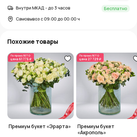
Внутри МКАД - до 3 часов
Бесплатно
Самовывоз с 09:00 до 00:00 ч
Похожие товары
По промо
ЛЕТО
По промо
ЛЕТО
цена
61 776 ₽
цена
27 729 ₽
Премиум букет «Эрарта»
Премиум букет
«Акрополь»