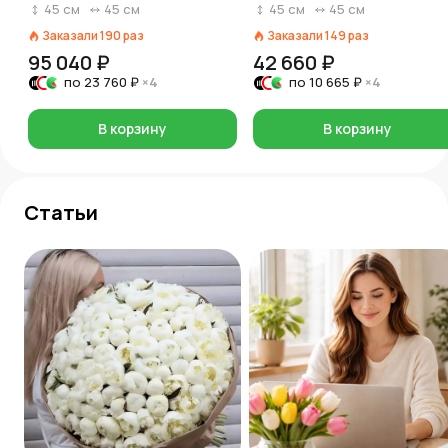
45
см
45
см
45
см
45
см
Заказали
190
раз
Заказали
149
раз
95 040 ₽
42 660 ₽
по
23 760 ₽
×4
по
10 665 ₽
×4
В корзину
В корзину
Статьи