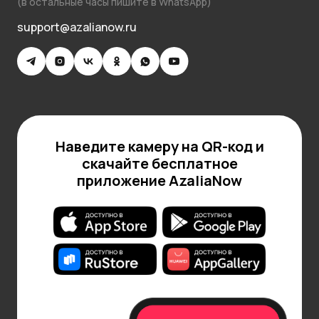
(в остальные часы пишите в WhatsApp)
support@azalianow.ru
Наведите камеру на QR-код и
скачайте бесплатное
приложение AzaliaNow