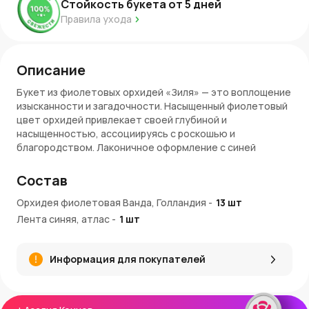
Стойкость букета от
5
дней
Правила ухода
Описание
Букет из фиолетовых орхидей «Зиля» — это воплощение
изысканности и загадочности. Насыщенный фиолетовый
цвет орхидей привлекает своей глубиной и
насыщенностью, ассоциируясь с роскошью и
благородством. Лаконичное оформление с синей
атласной лентой подчеркивает утонченную красоту
цветов, делая композицию стильной и элегантной. Этот
Состав
букет отлично подойдет для особых случаев, когда
хочется выразить чувства на высшем уровне.
Орхидея фиолетовая Ванда, Голландия
-
13
шт
Лента синяя, атлас
-
1
шт
Символика и особенности
Фиолетовая орхидея Ванда
: символизирует
Информация для покупателей
уважение, утонченность и глубокие чувства. Ее
экзотический вид делает композицию яркой и
запоминающейся.
Сдержанная палитра
: насыщенный фиолетовый