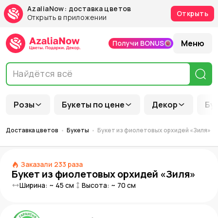
AzaliaNow: доставка цветов
Открыть
Открыть в приложении
Меню
Получи BONUS
Розы
Букеты по цене
Декор
Бу
Доставка цветов
Букеты
Букет из фиолетовых орхидей «Зиля»
Заказали
233
раза
Букет из фиолетовых орхидей «Зиля»
Ширина: ~
45
см
Высота: ~
70
см