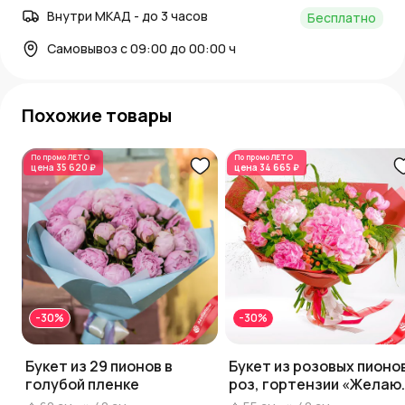
Внутри МКАД - до 3 часов
Бесплатно
Самовывоз с 09:00 до 00:00 ч
Похожие товары
По промо
ЛЕТО
По промо
ЛЕТО
цена
35 620 ₽
цена
34 665 ₽
-30%
-30%
Букет из 29 пионов в
Букет из розовых пионо
голубой пленке
роз, гортензии «Желаю
счастья»