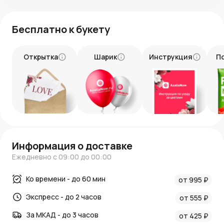
Покупая пион, вы получаете великолепный летний букет
с непредсказуемым исходом. Поэтому все претензии по
Бесплатно к букету
качеству принимаются только до момента отправки, по
фотографии флориста. Далее букет обмену и возврату
не подлежит.
Открытка
Шарик
Инструкция
П
Информация о доставке
Ежедневно с 09:00 до 00:00
Ко времени - до 60 мин
от 995 ₽
Экспресс - до 2 часов
от 555 ₽
За МКАД - до 3 часов
от 425 ₽