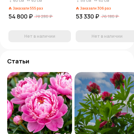
60
см
40
см
55
см
40
см
Заказали
555
раз
Заказали
306
раз
54 800 ₽
53 330 ₽
78 286 ₽
76 186 ₽
Нет в наличии
Нет в наличии
Статьи