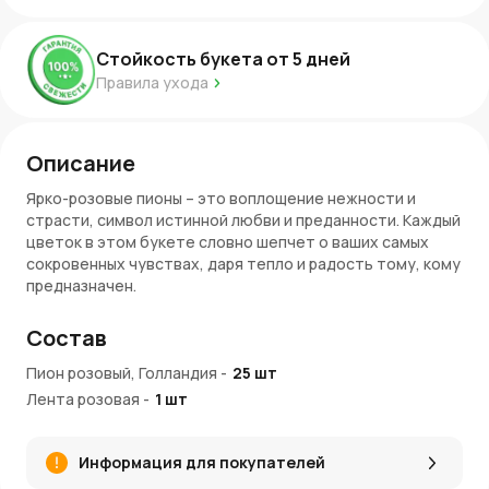
Стойкость букета от
5
дней
Правила ухода
Описание
Ярко-розовые пионы – это воплощение нежности и
страсти, символ истинной любви и преданности. Каждый
цветок в этом букете словно шепчет о ваших самых
сокровенных чувствах, даря тепло и радость тому, кому
предназначен.
Особенности и преимущества
Состав
Романтичный дизайн: специально созданный для
Пион розовый, Голландия
-
25
шт
выражения ваших чувств.
Лента розовая
-
1
шт
Высшее качество: только самые свежие и красивые
пионы, собранные с любовью.
Идеален для особого случая: будь то свидание, День
Информация для покупателей
святого Валентина или просто знак внимания.