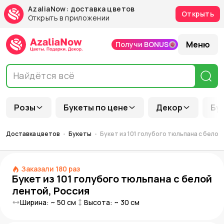
AzaliaNow: доставка цветов
Открыть
Открыть в приложении
Меню
Получи BONUS
Розы
Букеты по цене
Декор
Бу
Доставка цветов
Букеты
Букет из 101 голубого тюльпана с белой
Заказали
180
раз
Букет из 101 голубого тюльпана с белой
лентой, Россия
Ширина: ~
50
см
Высота: ~
30
см