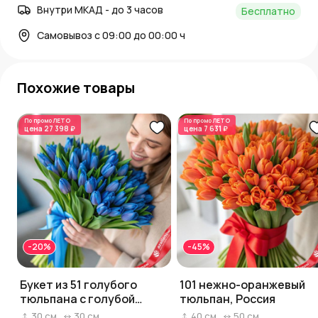
Внутри МКАД - до 3 часов
Бесплатно
Самовывоз с 09:00 до 00:00 ч
Похожие товары
По промо
ЛЕТО
По промо
ЛЕТО
цена
27 398 ₽
цена
7 631 ₽
-20%
-45%
Букет из 51 голубого
101 нежно-оранжевый
тюльпана с голубой
тюльпан, Россия
лентой, Россия
30
см
30
см
40
см
50
см