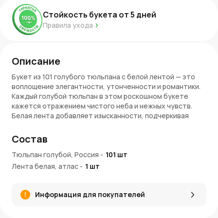
Стойкость букета от
5
дней
Правила ухода
Описание
Букет из 101 голубого тюльпана с белой лентой — это
воплощение элегантности, утонченности и романтики.
Каждый голубой тюльпан в этом роскошном букете
кажется отражением чистого неба и нежных чувств.
Белая лента добавляет изысканности, подчеркивая
благородство композиции. Этот букет станет
символом любви и искренности, который запомнится
Состав
навсегда.
Тюльпан голубой, Россия
-
101
шт
Преимущества букета
Лента белая, атлас
-
1
шт
Непревзойденная роскошь
: 101 голубой тюльпан
создает впечатляющий объем и вызывает восторг
Информация для покупателей
своей масштабностью.
Изысканный стиль
: Гармоничное сочетание
нежного голубого оттенка цветов и белой ленты