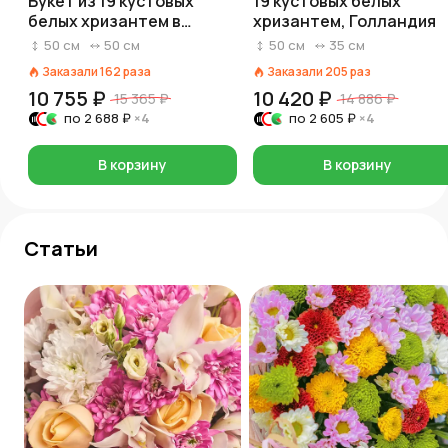
Букет из 19 кустовых
19 кустовых белых
белых хризантем в
хризантем, Голландия
голубой пленке
50
см
50
см
50
см
35
см
Заказали
162
раза
Заказали
205
раз
10 755 ₽
10 420 ₽
15 365 ₽
14 886 ₽
по
2 688 ₽
×4
по
2 605 ₽
×4
В корзину
В корзину
Статьи