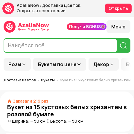
AzaliaNow: доставка цветов
Открыть
Открыть в приложении
Меню
Получи BONUS
Розы
Букеты по цене
Декор
Бу
Доставка цветов
Букеты
Букет из 15 кустовых белых хризантем 
Заказали
219
раз
Букет из 15 кустовых белых хризантем в
розовой бумаге
Ширина: ~
50
см
Высота: ~
50
см