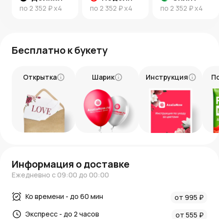
по
2 352 ₽
x4
по
2 352 ₽
x4
по
2 352 ₽
x4
Бесплатно к букету
Открытка
Шарик
Инструкция
П
Информация о доставке
Ежедневно с 09:00 до 00:00
Ко времени - до 60 мин
от 995 ₽
Экспресс - до 2 часов
от 555 ₽