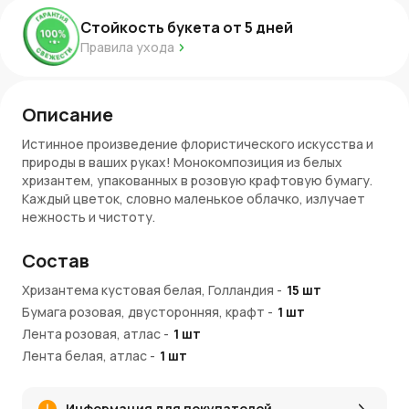
Стойкость букета от
5
дней
Правила ухода
Описание
Истинное произведение флористического искусства и
природы в ваших руках! Монокомпозиция из белых
хризантем, упакованных в розовую крафтовую бумагу.
Каждый цветок, словно маленькое облачко, излучает
нежность и чистоту.
Белоснежные лепестки, слегка тронутые розовым
Состав
оттенком, напоминают о первых лучах рассвета.
Розовая бумага, в которую упакован букет, добавляет
Хризантема кустовая белая, Голландия
-
15
шт
ему нотку романтики и изысканности. Она прекрасно
Бумага розовая, двусторонняя, крафт
-
1
шт
сочетается с белым цветом хризантем, создавая
Лента розовая, атлас
-
1
шт
гармоничный и утонченный образ. Этот букет идеально
подойдет для поздравления любимого человека,
Лента белая, атлас
-
1
шт
выражения своих чувств и эмоций.
Он станет прекрасным подарком на день рождения,
Информация для покупателей