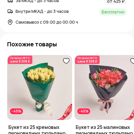
За МКАД - до 3 часов
от 425 ₽
Внутри МКАД - до 3 часов
Бесплатно
Самовывоз с 09:00 до 00:00 ч
Похожие товары
По промо
ЛЕТО
По промо
ЛЕТО
цена
9 308 ₽
цена
9 308 ₽
-45%
-45%
Букет из 25 кремовых
Букет из 25 малиновых
пионовидных тюльпанов
пионовидных тюльпано