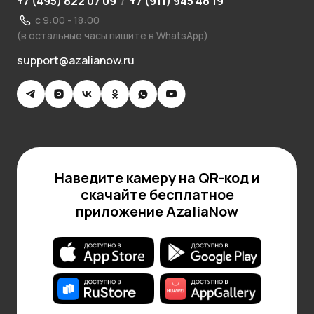
+7 (495) 822 07 09
/
+7 (911) 945 48 19
с 9:00 - 18:00
(в остальные часы пишите в WhatsApp)
support@azalianow.ru
Наведите камеру на QR-код и
скачайте бесплатное
приложение AzaliaNow