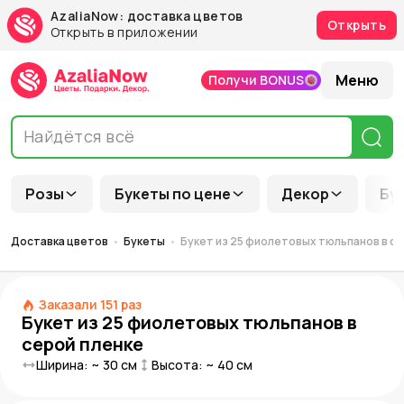
AzaliaNow: доставка цветов
Открыть
Открыть в приложении
Меню
Получи BONUS
Розы
Букеты по цене
Декор
Бу
Доставка цветов
Букеты
Букет из 25 фиолетовых тюльпанов в се
Заказали
151
раз
Букет из 25 фиолетовых тюльпанов в
серой пленке
Ширина: ~
30
см
Высота: ~
40
см