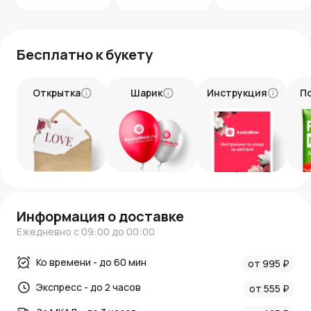
ограничения по цвету и сорту тюльпанов. Цена вне
сезона возрастает. Перед заказом уточняйте у
менеджеров наличие конкретных тюльпанов в продаже.
Бесплатно к букету
Открытка
Шарик
Инструкция
П
Информация о доставке
Ежедневно с 09:00 до 00:00
Ко времени - до 60 мин
от 995 ₽
Экспресс - до 2 часов
от 555 ₽