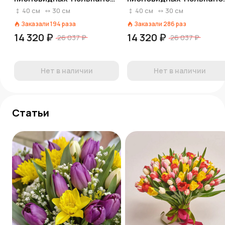
в зеленой бумаге
в черной бумаге
40
см
30
см
40
см
30
см
Заказали
194
раза
Заказали
286
раз
14 320 ₽
14 320 ₽
26 037 ₽
26 037 ₽
Нет в наличии
Нет в наличии
Статьи