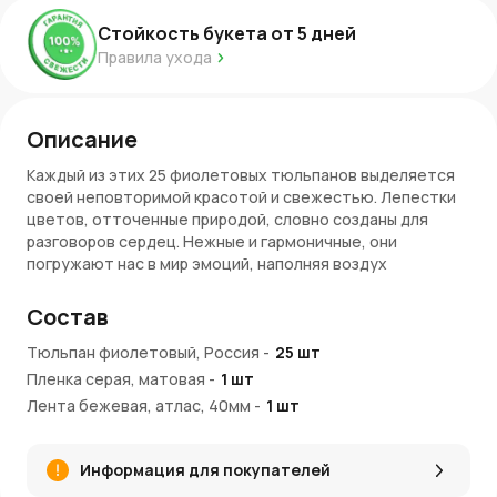
Стойкость букета от
5
дней
Правила ухода
Описание
Каждый из этих 25 фиолетовых тюльпанов выделяется
своей неповторимой красотой и свежестью. Лепестки
цветов, отточенные природой, словно созданы для
разговоров сердец. Нежные и гармоничные, они
погружают нас в мир эмоций, наполняя воздух
неподдельным волшебством и роскошью.
Состав
Букет из 25 фиолетовых тюльпанов в серой пленке —
это стильная и современная композиция, которая
Тюльпан фиолетовый, Россия
-
25
шт
сочетает в себе элегантность и минимализм.
Пленка серая, матовая
-
1
шт
Фиолетовые тюльпаны, с их глубоким и насыщенным
Лента бежевая, атлас, 40мм
-
1
шт
оттенком, придают букете загадочность и
притягательность. Серая пленка как упаковка
добавляет нотку утонченности и сдержанной красоты,
Информация для покупателей
подчеркивая яркость цветов.