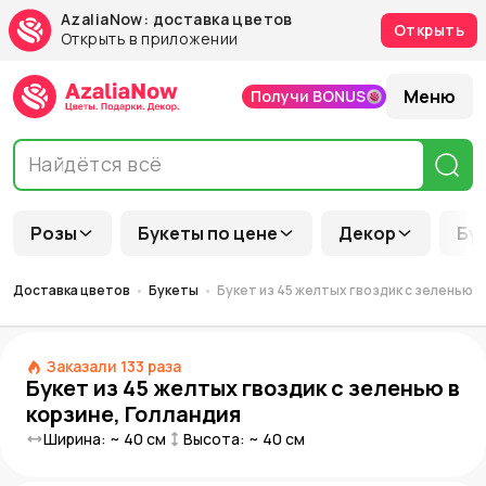
AzaliaNow: доставка цветов
Открыть
Открыть в приложении
Меню
Получи BONUS
Розы
Букеты по цене
Декор
Бу
Доставка цветов
Букеты
Букет из 45 желтых гвоздик с зеленью в
Заказали
133
раза
Букет из 45 желтых гвоздик с зеленью в
корзине, Голландия
Ширина: ~
40
см
Высота: ~
40
см