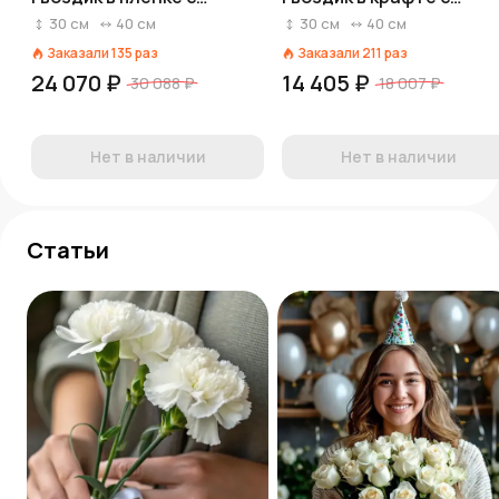
лентой, Голландия
лентой, Голландия
30
см
40
см
30
см
40
см
Заказали
135
раз
Заказали
211
раз
24 070 ₽
14 405 ₽
30 088 ₽
18 007 ₽
Нет в наличии
Нет в наличии
Статьи