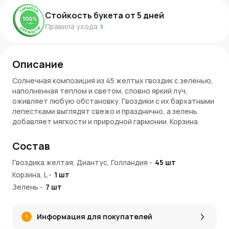
Стойкость букета от
5
дней
Правила ухода
Описание
Солнечная композиция из 45 желтых гвоздик с зеленью,
наполненная теплом и светом, словно яркий луч,
оживляет любую обстановку. Гвоздики с их бархатными
лепестками выглядят свежо и празднично, а зелень
добавляет мягкости и природной гармонии. Корзина
делает букет не только красивым, но и удобным для
переноски. Яркость и объем этой композиции
Состав
превращают ее в роскошный подарок, символизирующий
радость, успех и теплые пожелания.
Гвоздика желтая, Диантус, Голландия
-
45
шт
Корзина, L
-
1
шт
Характеристики и достоинства букета
Зелень
-
7
шт
45 желтых гвоздик
: насыщенный цвет цветов
ассоциируется с оптимизмом, счастьем и
Информация для покупателей
уверенностью.
Зелень
: добавляет естественности и мягкости,