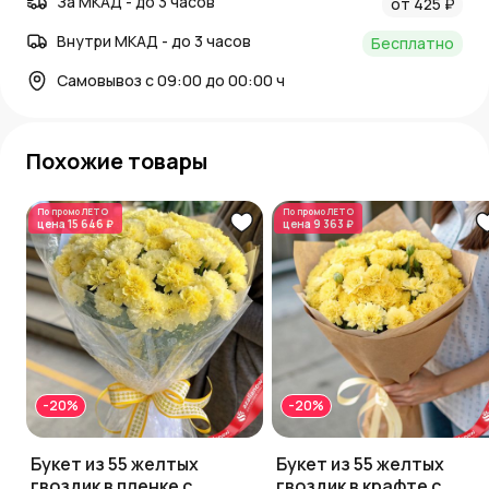
За МКАД - до 3 часов
от 425 ₽
Внутри МКАД - до 3 часов
Бесплатно
Самовывоз с 09:00 до 00:00 ч
Похожие товары
По промо
ЛЕТО
По промо
ЛЕТО
цена
15 646 ₽
цена
9 363 ₽
-20%
-20%
Букет из 55 желтых
Букет из 55 желтых
гвоздик в пленке с
гвоздик в крафте с