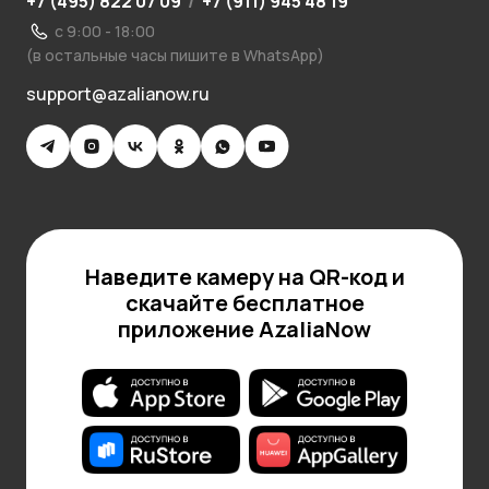
+7 (495) 822 07 09
/
+7 (911) 945 48 19
с 9:00 - 18:00
(в остальные часы пишите в WhatsApp)
support@azalianow.ru
Наведите камеру на QR-код и
скачайте бесплатное
приложение AzaliaNow