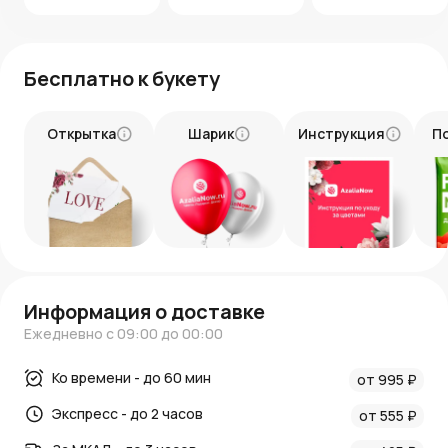
тщательный отбор, чтобы радовать получателя.
Оперативную доставку
: мы доставим букет по
Москве и области точно в срок.
Оформите заказ на этот букет прямо сейчас и добавьте
Бесплатно к букету
ярких красок в чью-то жизнь
Открытка
Шарик
Инструкция
П
Информация о доставке
Ежедневно с 09:00 до 00:00
Ко времени - до 60 мин
от 995 ₽
Экспресс - до 2 часов
от 555 ₽