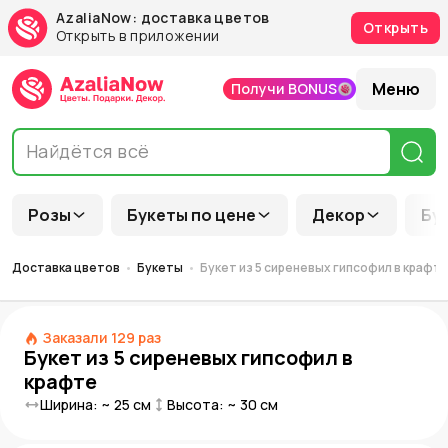
AzaliaNow: доставка цветов
Открыть
Открыть в приложении
Меню
Получи BONUS
Розы
Букеты по цене
Декор
Бу
Доставка цветов
Букеты
Букет из 5 сиреневых гипсофил в крафт
Заказали
129
раз
Букет из 5 сиреневых гипсофил в
крафте
Ширина: ~
25
см
Высота: ~
30
см