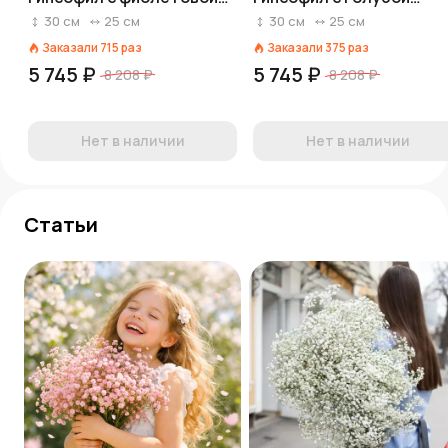
лентой
лентой
30
см
25
см
30
см
25
см
Заказали
715
раз
Заказали
375
раз
5 745 ₽
5 745 ₽
8 208 ₽
8 208 ₽
Нет в наличии
Нет в наличии
Статьи