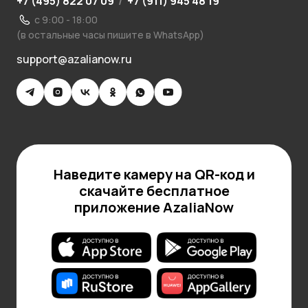
+7 (495) 822 07 09
/
+7 (911) 945 48 19
с 9:00 - 18:00
(в остальные часы пишите в WhatsApp)
support@azalianow.ru
Наведите камеру на QR-код и
скачайте бесплатное
приложение AzaliaNow