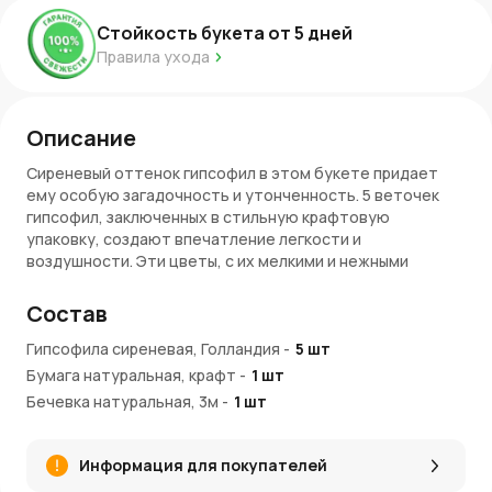
Стойкость букета от
5
дней
Правила ухода
Описание
Сиреневый оттенок гипсофил в этом букете придает
ему особую загадочность и утонченность. 5 веточек
гипсофил, заключенных в стильную крафтовую
упаковку, создают впечатление легкости и
воздушности. Эти цветы, с их мелкими и нежными
соцветиями, напоминают весеннюю свежесть и
безмятежность. Они подходят для тех, кто ценит
Состав
минимализм и природную красоту.
Гипсофила сиреневая, Голландия
-
5
шт
Символика сиреневой гипсофилы
Бумага натуральная, крафт
-
1
шт
Сиреневый цвет символизирует романтику,
Бечевка натуральная, 3м
-
1
шт
спокойствие и мистическую красоту. Гипсофила в таком
оттенке ассоциируется с чувственностью и
Информация для покупателей
утонченностью. Этот букет подойдет как для
романтического подарка, так и для выражения