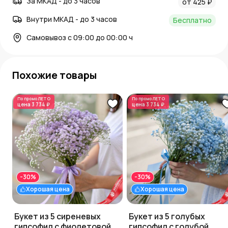
За МКАД - до 3 часов
от 425 ₽
Внутри МКАД - до 3 часов
Бесплатно
Самовывоз с 09:00 до 00:00 ч
Похожие товары
По промо
ЛЕТО
По промо
ЛЕТО
цена
3 734 ₽
цена
3 734 ₽
-30%
-30%
Хорошая цена
Хорошая цена
Букет из 5 сиреневых
Букет из 5 голубых
гипсофил с фиолетовой
гипсофил с голубой