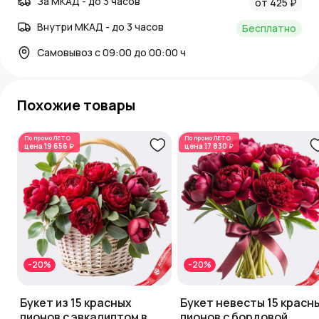
За МКАД - до 3 часов
от 425 ₽
Внутри МКАД - до 3 часов
Бесплатно
Самовывоз с 09:00 до 00:00 ч
Похожие товары
По промо
ЛЕТО
По промо
ЛЕТО
цена
19 656 ₽
цена
17 830 ₽
-20%
-20%
Букет из 15 красных
Букет невесты 15 красн
пионов с эвкалиптом в
пионов с бордовой