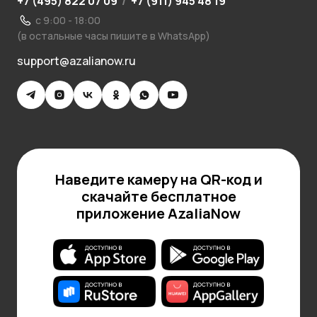
+7 (495) 822 07 09
/
+7 (911) 945 48 19
с 9:00 - 18:00
(в остальные часы пишите в WhatsApp)
support@azalianow.ru
Наведите камеру на QR-код и
скачайте бесплатное
приложение AzaliaNow