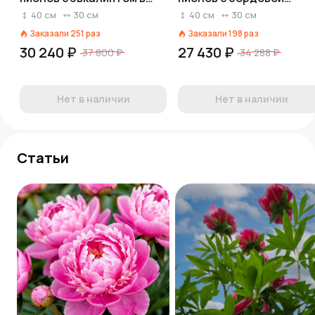
корзине
лентой
40
см
30
см
40
см
30
см
Заказали
251
раз
Заказали
198
раз
30 240 ₽
27 430 ₽
37 800 ₽
34 288 ₽
Нет в наличии
Нет в наличии
Статьи