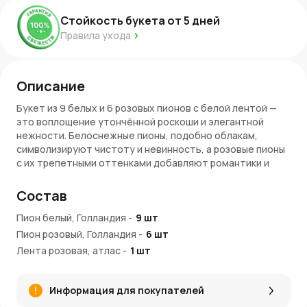
Стойкость букета от
5
дней
Правила ухода
Описание
Букет из 9 белых и 6 розовых пионов с белой лентой —
это воплощение утончённой роскоши и элегантной
нежности. Белоснежные пионы, подобно облакам,
символизируют чистоту и невинность, а розовые пионы
с их трепетными оттенками добавляют романтики и
изысканности. Вместе они создают гармоничную
цветочную симфонию, идеально подходящую для
Состав
торжественного момента. Каждое соцветие
раскрывается пышными бархатистыми лепестками,
Пион белый, Голландия
-
9
шт
наполняя букет изяществом и утончённой красотой.
Пион розовый, Голландия
-
6
шт
Белая лента из атласа завершает композицию, придавая
Лента розовая, атлас
-
1
шт
ей аристократичную изысканность и утонченность.
Преимущества букета
Информация для покупателей
Изысканная символика
: Белые пионы передают