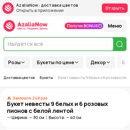
AzaliaNow: доставка цветов
Открыть
Открыть в приложении
Меню
Получи BONUS
Розы
Букеты по цене
Декор
Бу
Доставка цветов
Букеты
Букет невесты 9 белых и 6 розовых пио
Заказали
248
раз
Букет невесты 9 белых и 6 розовых
пионов с белой лентой
Ширина: ~
30
см
Высота: ~
40
см