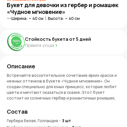
Букет для девочки из гербер и ромашек
«Чудное мгновение»
Ширина: ~
40
см
Высота: ~
40
см
Стойкость букета от
5
дней
Правила ухода
Описание
Встречайте восхитительное сочетание ярких красок и
нежных оттенков в букете «Чудное мгновение». Он
создан специально для юных принцесс, которые любят
цветы и мечтают оказаться в сказке. Этот букет
состоит из солнечных гербер и романтичных ромашек,
создавая неповторимую атмосферу радости и
воздушности.
Состав
Цветы в букете
Гербера белая, Голландия
-
3
шт