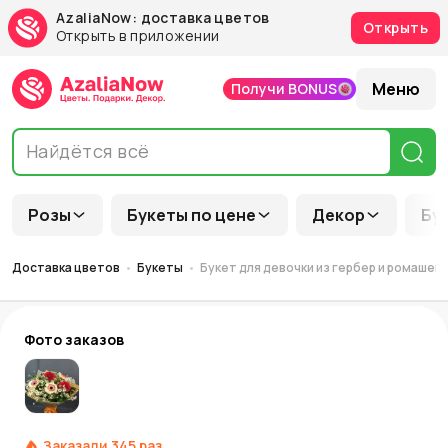
AzaliaNow: доставка цветов
Открыть
Открыть в приложении
Меню
Получи BONUS
Розы
Букеты по цене
Декор
Бу
Доставка цветов
Букеты
Букет для девочки из гербер и ромашек
Фото заказов
Заказали
345
раз