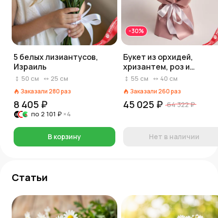
-30%
5 белых лизиантусов,
Букет из орхидей,
Израиль
хризантем, роз и
лизиантусов в кремово
50
см
25
см
55
см
40
см
бумаге
Заказали
280
раз
Заказали
260
раз
8 405 ₽
45 025 ₽
64 322 ₽
по
2 101 ₽
×4
В корзину
Нет в наличии
Статьи