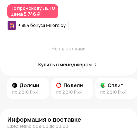
Вдохновение и идеи:
По промокоду
ЛЕТО
цена
5 746 ₽
Загляните в наш
блог
и раздел
новости
для идей по
декору и подаркам.
+
884
бонуса
Много.ру
AzaliaNow — красота в каждой детали.
Нет в наличии
Купить с менеджером
Долями
Подели
Сплит
по
2 210 ₽
x4
по
2 210 ₽
x4
по
2 210 ₽
x4
Информация о доставке
Ежедневно с 09:00 до 00:00