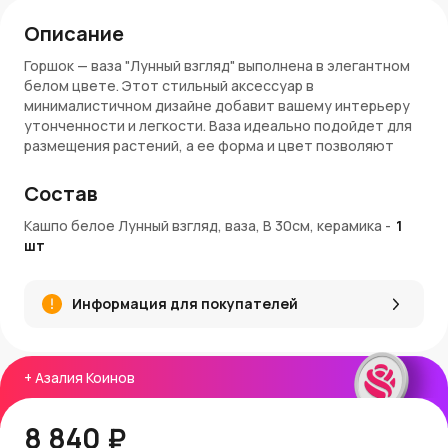
Описание
Горшок — ваза "Лунный взгляд" выполнена в элегантном
белом цвете. Этот стильный аксессуар в
минималистичном дизайне добавит вашему интерьеру
утонченности и легкости. Ваза идеально подойдет для
размещения растений, а ее форма и цвет позволяют
гармонично вписаться в любые стили оформления.
Состав
Особенности:
Кашпо белое Лунный взгляд, ваза, В 30см, керамика
-
1
Размер: 30×12×13 см
шт
Материал: высококачественная керамика
Цвет: белый
Назначение: горшок для растений, элемент декора
Информация для покупателей
Заказ и доставка:
В AzaliaNow вы можете купить вазу "Лунный взгляд" с
доставкой по Москве и Московской области. Каждое
+
Азалия Коинов
изделие надежно упаковано для сохранности. За
покупку начисляются Азалия Коины, которые можно
8 840 ₽
использовать при следующих заказах.