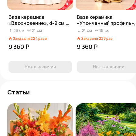
Ваза керамика
Ваза керамика
«Вдохновение», d-9 см,
«Утонченный профиль»,
21х12х25 см, белый
15х8х21 см, золото
25
см
21
см
21
см
15
см
Заказали
224
раза
Заказали
228
раз
9 360 ₽
9 360 ₽
Нет в наличии
Нет в наличии
Статьи