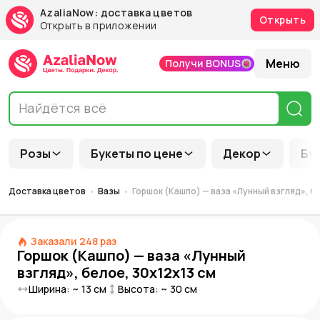
AzaliaNow: доставка цветов
Открыть
Открыть в приложении
Меню
Получи BONUS
Розы
Букеты по цене
Декор
Бу
Доставка цветов
Вазы
Горшок (Кашпо) — ваза «Лунный взгляд», б
Заказали
248
раз
Горшок (Кашпо) — ваза «Лунный
взгляд», белое, 30х12х13 см
Ширина: ~
13
см
Высота: ~
30
см