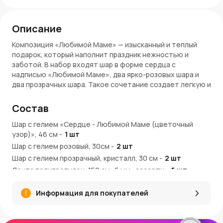
Описание
Композиция «Любимой Маме» — изысканный и теплый
подарок, который наполнит праздник нежностью и
заботой. В набор входят шар в форме сердца с
надписью «Любимой Маме», два ярко-розовых шара и
два прозрачных шара. Такое сочетание создает легкую и
воздушную атмосферу, подчеркивая особое внимание и
любовь к маме в ее день.
Состав
Преимущества:
Шар с гелием «Сердце - Любимой Маме (цветочный
узор)», 46 см
-
1
шт
Шар в форме сердца с надписью «Любимой Маме»
Шар с гелием розовый, 30см
-
2
шт
передает искренние чувства
Шар с гелием прозрачный, кристалл, 30 см
Два розовых шара добавляют яркости и нежности
-
2
шт
Два прозрачных шара создают эффект легкости и
Лента полипропилен, 150 см., 5 мм., ассорти
-
5
шт
воздушности
Шар груз для композиций, 30 см
-
1
шт
Все шары наполнены гелием и украшены
Информация для покупателей
декоративными лентами
Композиция эффектно смотрится в интерьере и на
фотографиях