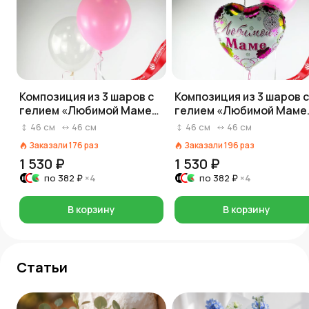
Композиция из 3 шаров с
Композиция из 3 шаров с
гелием «Любимой Маме
гелием «Любимой Маме
(цветочный узор)», вар. 3
(цветочный узор)», вар.
46
см
46
см
46
см
46
см
Заказали
176
раз
Заказали
196
раз
1 530 ₽
1 530 ₽
по
382 ₽
×4
по
382 ₽
×4
В корзину
В корзину
Статьи