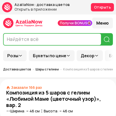
AzaliaNow: доставка цветов
Открыть
Открыть в приложении
Меню
Получи BONUS
Розы
Букеты по цене
Декор
Бу
Доставка цветов
Шары с гелием
Композиция из 5 шаров с гелием 
Заказали
166
раз
Композиция из 5 шаров с гелием
«Любимой Маме (цветочный узор)»,
вар. 2
Ширина: ~
46
см
Высота: ~
46
см