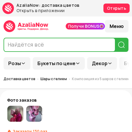
AzaliaNow: доставка цветов
Открыть
Открыть в приложении
Меню
Получи BONUS
Розы
Букеты по цене
Декор
Бу
Доставка цветов
Шары с гелием
Композиция из 5 шаров с гелием 
Фото заказов
Заказали
130
раз