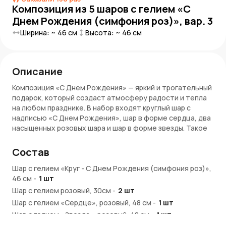
Композиция из 5 шаров с гелием «С
Днем Рождения (симфония роз)», вар. 3
Ширина: ~
46
см
Высота: ~
46
см
Описание
Композиция «С Днем Рождения» — яркий и трогательный
подарок, который создаст атмосферу радости и тепла
на любом празднике. В набор входят круглый шар с
надписью «С Днем Рождения», шар в форме сердца, два
насыщенных розовых шара и шар в форме звезды. Такое
сочетание символизирует любовь, счастье и
праздничное настроение.
Состав
Преимущества:
Шар с гелием «Круг - С Днем Рождения (симфония роз)»,
46 см
-
1
шт
Шар с поздравительной надписью подчеркивает
Шар с гелием розовый, 30см
-
2
шт
торжественный повод
Шар с гелием «Сердце», розовый, 48 см
Розовое сердце и звезда добавляют
-
1
шт
выразительности и нежности
Шар с гелием «Звезда», розовый, 48 см
-
1
шт
Два розовых шара создают яркую и гармоничную