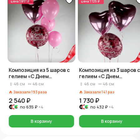
цена
1 651 ₽
цена
1 125 ₽
Композиция из 5 шаров с
Композиция из 3 шаров с
гелием «С Днем
гелием «С Днем
Рождения (симфония
Рождения (симфония
46
см
46
см
46
см
46
см
роз)», вар. 2
роз)», вар. 3
Заказали
193
раза
Заказали
141
раз
2 540 ₽
1 730 ₽
по
635 ₽
×4
по
432 ₽
×4
В корзину
В корзину