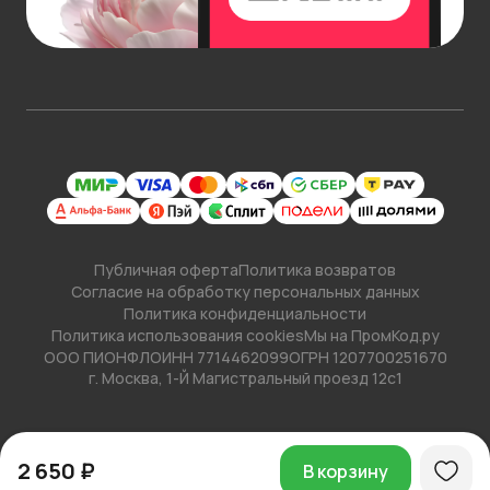
Публичная оферта
Политика возвратов
Согласие на обработку персональных данных
Политика конфиденциальности
Политика использования cookies
Мы на ПромКод.ру
ООО ПИОНФЛО
ИНН 7714462099
ОГРН 1207700251670
г. Москва, 1-Й Магистральный проезд 12с1
2 650 ₽
В корзину