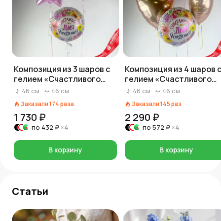
Композиция из 3 шаров с
Композиция из 4 шаров 
гелием «Счастливого
гелием «Счастливого
Дня Рождения (цветы)»,
Дня Рождения (цветы)»
46
см
46
см
46
см
46
см
вар. 4
Заказали
174
раза
Заказали
145
раз
1 730 ₽
2 290 ₽
по
432 ₽
×4
по
572 ₽
×4
В корзину
В корзину
Статьи