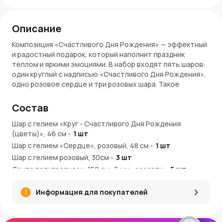
Описание
Композиция «Счастливого Дня Рождения» — эффектный
и радостный подарок, который наполнит праздник
теплом и яркими эмоциями. В набор входят пять шаров:
один круглый с надписью «Счастливого Дня Рождения»,
одно розовое сердце и три розовых шара. Такое
сочетание создает атмосферу любви, нежности и
веселья.
Состав
Преимущества:
Шар с гелием «Круг - Счастливого Дня Рождения
(цветы)», 46 см
-
1
шт
Круглый шар с поздравлением передает искренние
Шар с гелием «Сердце», розовый, 48 см
-
1
шт
пожелания
Шар с гелием розовый, 30см
Розовое сердце символизирует заботу и любовь
-
3
шт
Три розовых шара добавляют яркости и праздничного
Лента полипропилен, 150 см., 5 мм., ассорти
-
5
шт
настроения
Шар груз для композиций, 30 см
-
1
шт
Все шары наполнены гелием и украшены лентами
Информация для покупателей
Отлично смотрится в интерьере и на праздничных
фото