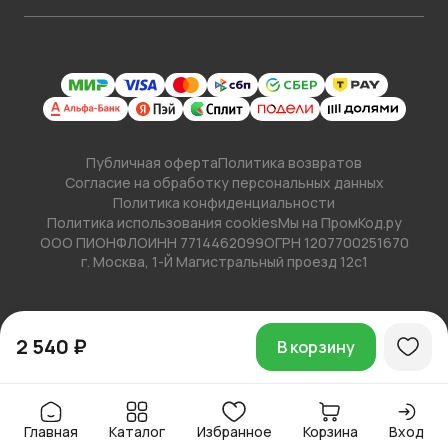
Публичная оферта
Политика возвратов
Согласие на обработку персональных данных
Политика конфиденциальности
Политика использования cookies
Мы на ПромКод.ру
ООО ПИОНФЛО
ИНН 7714462099
ОГРН 1207700251670
г. Москва, 1-Й Магистральный проезд 12с1
2 540 ₽
В корзину
Главная
Каталог
Избранное
Корзина
Вход