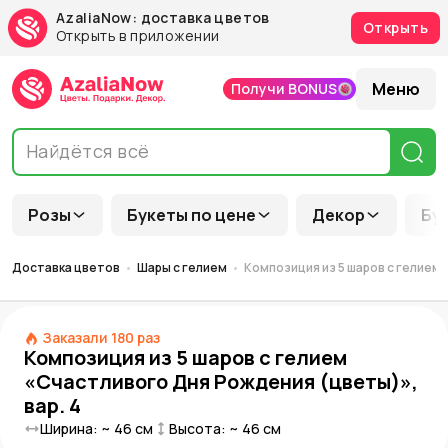
AzaliaNow: доставка цветов
Открыть
Открыть в приложении
Меню
Получи BONUS
Розы
Букеты по цене
Декор
Бу
Доставка цветов
Шары с гелием
Композиция из 5 шаров с гелием 
Заказали
180
раз
Композиция из 5 шаров с гелием
«Счастливого Дня Рождения (цветы)»,
вар. 4
Ширина: ~
46
см
Высота: ~
46
см