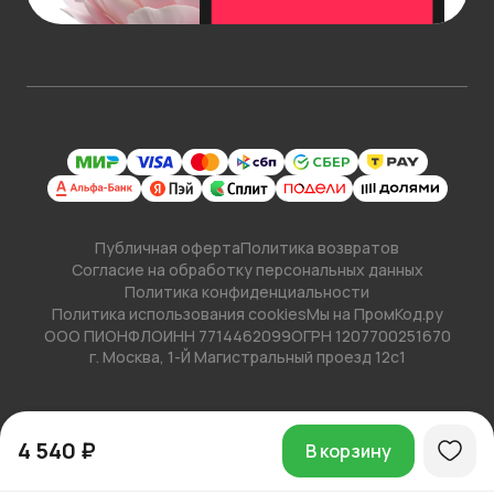
Публичная оферта
Политика возвратов
Согласие на обработку персональных данных
Политика конфиденциальности
Политика использования cookies
Мы на ПромКод.ру
ООО ПИОНФЛО
ИНН 7714462099
ОГРН 1207700251670
г. Москва, 1-Й Магистральный проезд 12с1
4 540 ₽
В корзину