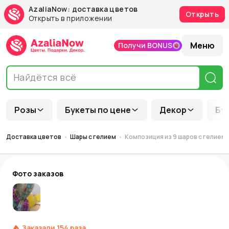
AzaliaNow: доставка цветов
Открыть
Открыть в приложении
Меню
Получи BONUS
Розы
Букеты по цене
Декор
Бу
Доставка цветов
Шары с гелием
Композиция из 9 шаров с гелием 
Фото заказов
Заказали
154
раза