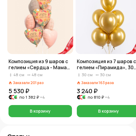
Композиция из 9 шаров с
Композиция из 7 шаров с
гелием «Сердца - Мама
гелием «Пирамида», 30
люблю тебя», розовый
см, золотой
48
см
48
см
30
см
30
см
Заказали
201
раз
Заказали
163
раза
5 530 ₽
3 240 ₽
по
1 382 ₽
×4
по
810 ₽
×4
В корзину
В корзину