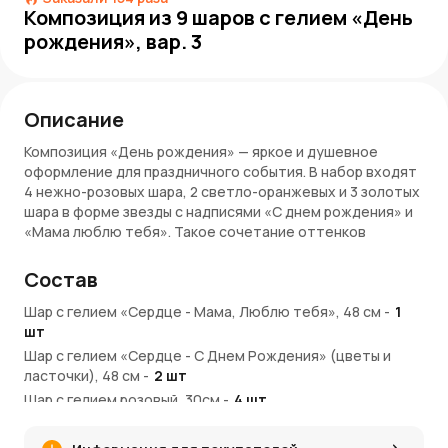
Композиция из 9 шаров с гелием «День
рождения», вар. 3
Описание
Композиция «День рождения» — яркое и душевное
оформление для праздничного события. В набор входят
4 нежно-розовых шара, 2 светло-оранжевых и 3 золотых
шара в форме звезды с надписями «С днем рождения» и
«Мама люблю тебя». Такое сочетание оттенков
создает теплую, радостную атмосферу и добавляет
индивидуальный смысл празднику. Золотые звезды с
Состав
надписями делают композицию особенно
выразительной и трогательной.
Шар с гелием «Сердце - Мама, Люблю тебя», 48 см
-
1
шт
Преимущества:
Шар с гелием «Сердце - С Днем Рождения» (цветы и
ласточки), 48 см
-
2
шт
Разнообразие оттенков — розовый, светло-
Шар с гелием розовый, 30см
оранжевый и золотой
-
4
шт
3 шара в форме звезды с важными поздравлениями и
Шар с гелием оранжевый, 30см
-
2
шт
признаниями
Лента полипропилен, 150 см., 5 мм., ассорти
-
9
шт