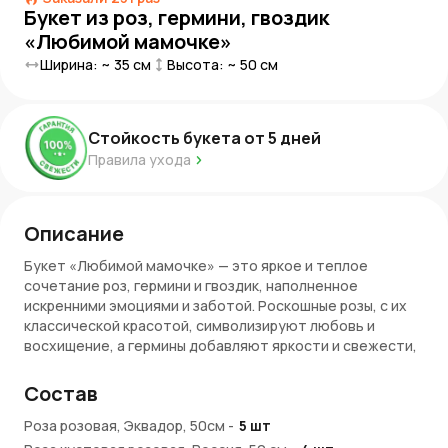
Букет из роз, гермини, гвоздик
«Любимой мамочке»
Ширина: ~
35
см
Высота: ~
50
см
Стойкость букета от
5
дней
Правила ухода
Описание
Букет «Любимой мамочке» — это яркое и теплое
сочетание роз, гермини и гвоздик, наполненное
искренними эмоциями и заботой. Роскошные розы, с их
классической красотой, символизируют любовь и
восхищение, а гермины добавляют яркости и свежести,
словно солнечные лучи, дарующие свет в любую погоду.
Гвоздики, с их насыщенным оттенком и крепкими
Состав
стеблями, придают композиции гармонию и стойкость.
Этот букет создан для того, чтобы выразить вашу
Роза розовая, Эквадор, 50см
-
5
шт
благодарность и любовь к самому важному человеку в