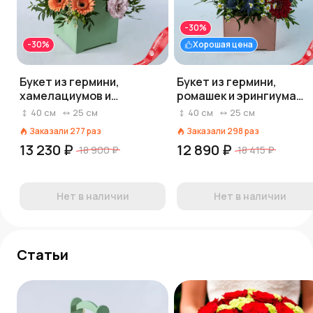
-30%
-30%
Хорошая цена
Букет из гермини,
Букет из гермини,
хамелациумов и
ромашек и эрингиума
лизиантусов «Бусинка»
«Ранец» (букеты в
40
см
25
см
40
см
25
см
ящиках)
Заказали
277
раз
Заказали
298
раз
13 230 ₽
12 890 ₽
18 900 ₽
18 415 ₽
Нет в наличии
Нет в наличии
Статьи