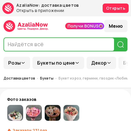
AzaliaNow: доставка цветов
Открыть
Открыть в приложении
Меню
Получи BONUS
Розы
Букеты по цене
Декор
Бу
Доставка цветов
Букеты
Букет из роз, гермини, гвоздик «Любим
Фото заказов
Заказали
231
раз