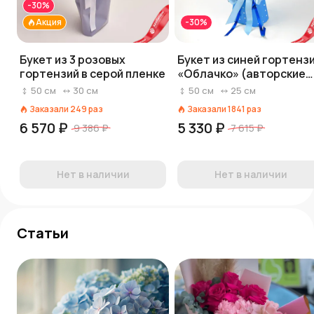
-30%
Акция
-30%
Букет из 3 розовых
Букет из синей гортенз
гортензий в серой пленке
«Облачко» (авторские
букеты)
50
см
30
см
50
см
25
см
Заказали
249
раз
Заказали
1841
раз
6 570 ₽
5 330 ₽
9 386 ₽
7 615 ₽
Нет в наличии
Нет в наличии
Статьи