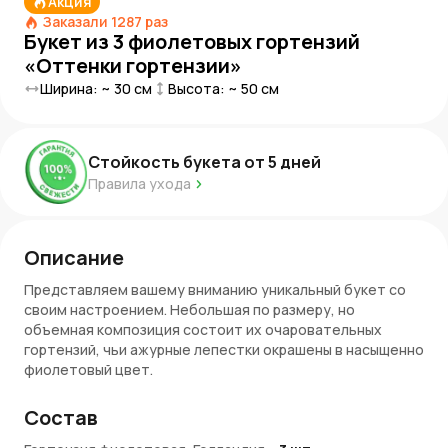
Акция
Заказали
1287
раз
Букет из 3 фиолетовых гортензий
«Оттенки гортензии»
Ширина: ~
30
см
Высота: ~
50
см
Стойкость букета от
5
дней
Правила ухода
Описание
Представляем вашему вниманию уникальный букет со
своим настроением. Небольшая по размеру, но
объемная композиция состоит их очаровательных
гортензий, чьи ажурные лепестки окрашены в насыщенно
фиолетовый цвет.
Оттенки и эмоции
Состав
Букет из 3 фиолетовых гортензий способен передать