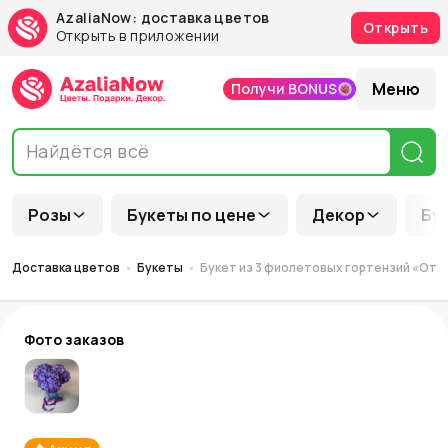
AzaliaNow: доставка цветов
Открыть
Открыть в приложении
Меню
Получи BONUS
Розы
Букеты по цене
Декор
Бу
Доставка цветов
Букеты
Букет из 3 фиолетовых гортензий «Отт
Фото заказов