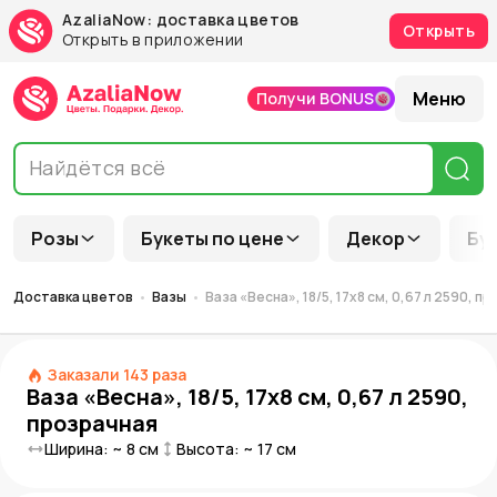
AzaliaNow: доставка цветов
Открыть
Открыть в приложении
Меню
Получи BONUS
Розы
Букеты по цене
Декор
Бу
Доставка цветов
Вазы
Ваза «Весна», 18/5, 17х8 см, 0,67 л 2590, п
Заказали
143
раза
Ваза «Весна», 18/5, 17х8 см, 0,67 л 2590,
прозрачная
Ширина: ~
8
см
Высота: ~
17
см