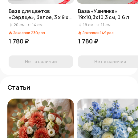
Ваза для цветов
Ваза «Ушнянка»,
«Сердце», белое, 3 х 9 х
19х10,3х10,3 см, 0,6 л
20 см
20
см
14
см
19
см
11
см
Заказали
230
раз
Заказали
149
раз
1 780 ₽
1 780 ₽
Нет в наличии
Нет в наличии
Статьи