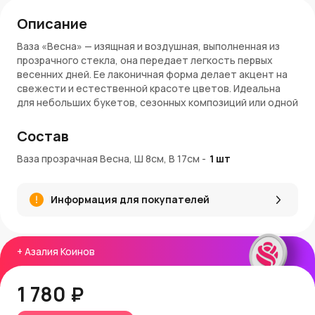
Описание
Ваза «Весна» — изящная и воздушная, выполненная из
прозрачного стекла, она передает легкость первых
весенних дней. Ее лаконичная форма делает акцент на
свежести и естественной красоте цветов. Идеальна
для небольших букетов, сезонных композиций или одной
декоративной веточки.
Состав
Особенности:
Ваза прозрачная Весна, Ш 8см, В 17см
-
1
шт
Размеры
: высота — 17 см, ширина — 8 см
Объем
: 0,67 л — идеально для компактных цветочных
композиций
Информация для покупателей
Материал
: прозрачное стекло, подчеркивающее
естественность и легкость
Универсальность
: подходит для любого стиля
интерьера — от классики до минимализма
+
Азалия Коинов
Заказ и доставка:
1 780 ₽
Вазу «Весна» можно приобрести в интернет-магазине
AzaliaNow
с быстрой доставкой по Москве и