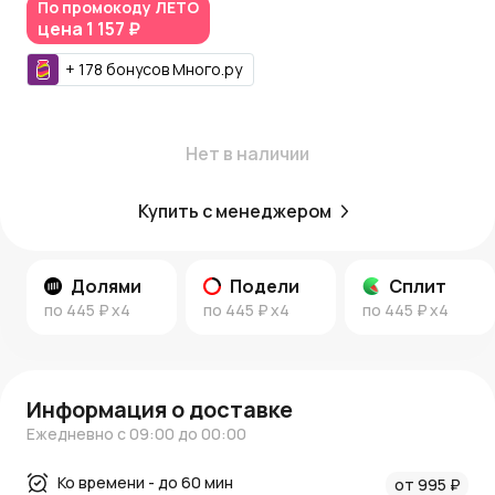
Московской области. Используйте
Азалия Коины
, чтобы
По промокоду
ЛЕТО
цена
1 157 ₽
получать бонусы за покупки.
Идеи для вдохновения:
+
178
бонусов
Много.ру
Загляните в наш
блог
, чтобы найти стильные идеи для
цветочного оформления. Следите за
новостями и
акциями
, чтобы не пропустить новинки.
Нет в наличии
AzaliaNow
— украшайте пространство с легкостью.
Купить с менеджером
Долями
Подели
Сплит
по
445 ₽
x4
по
445 ₽
x4
по
445 ₽
x4
Информация о доставке
Ежедневно с 09:00 до 00:00
Ко времени - до 60 мин
от 995 ₽