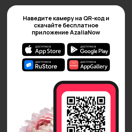
травмоопасны. Не стоит размещать их там, где
возможно появление детей или домашних
животных.
Наведите камеру на QR-код и
скачайте бесплатное
Не менее популярны и декоративно-лиственные
приложение AzaliaNow
культуры. Шеффлера, диффенбахия и кодиеум
поражают разнообразием форм и расцветок
листвы. Полисциас, хоть и встречается реже,
также заслуживает внимания благодаря своей
ажурной кроне. Стоит помнить, что диффенбахия
содержит сок, который может вызвать
раздражение кожи, поэтому обращаться с
растением нужно аккуратно.
Теперь, когда вы познакомились с самыми
популярными крупномерами, вы легко сможете
подобрать растение лично себе или приобрести в
подарок.
Большие домашние цветы в интерьере