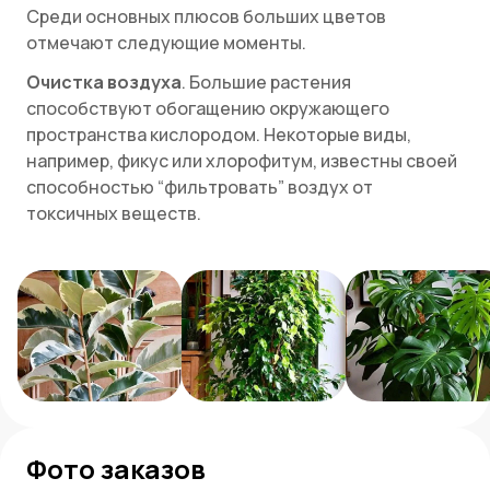
Среди основных плюсов больших цветов
отмечают следующие моменты.
Очистка воздуха
. Большие растения
способствуют обогащению окружающего
пространства кислородом. Некоторые виды,
например, фикус или хлорофитум, известны своей
способностью “фильтровать” воздух от
токсичных веществ.
Создание уютной атмосферы
. Крупные
домашние цветы в буквальном смысле заполняют
пространство зеленью, создавая ощущение уюта.
Благодаря им интерьер становится живым.
Отметим, что большинство крупных растений
нецветущие, за исключением гибискуса. Если вы
ищите растения, цветущие круглый год, то
следует обратить внимание на фиалки, глоксинии
или орхидеи - традиционные варианты для
Фото заказов
подоконника.