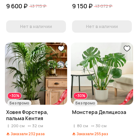
9 600 ₽
9 150 ₽
13 715 ₽
13 072 ₽
Нет в наличии
Нет в наличии
-30%
-30%
Без промо
Без промо
Xовея Форстера,
Монстера Делициоза
пальма Кентия
200
см
32
см
80
см
30
см
Заказали
232
раза
Заказали
255
раз