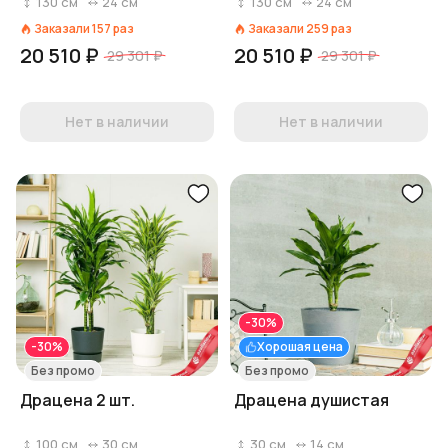
130
см
24
см
130
см
24
см
Заказали
157
раз
Заказали
259
раз
20 510 ₽
20 510 ₽
29 301 ₽
29 301 ₽
Нет в наличии
Нет в наличии
-30%
-30%
Хорошая цена
Без промо
Без промо
Драцена 2 шт.
Драцена душистая
100
см
30
см
30
см
14
см