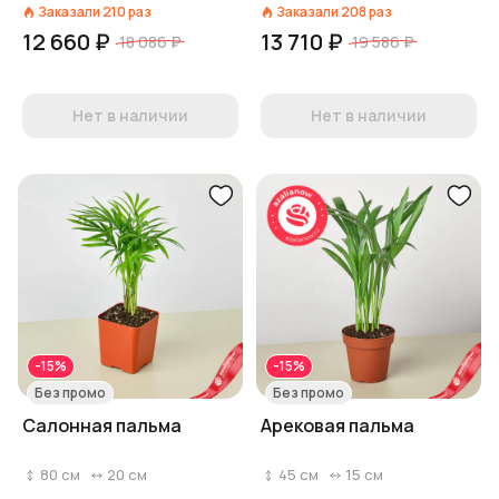
Заказали
210
раз
Заказали
208
раз
12 660 ₽
13 710 ₽
18 086 ₽
19 586 ₽
Нет в наличии
Нет в наличии
-15%
-15%
Без промо
Без промо
Салонная пальма
Арековая пальма
80
см
20
см
45
см
15
см