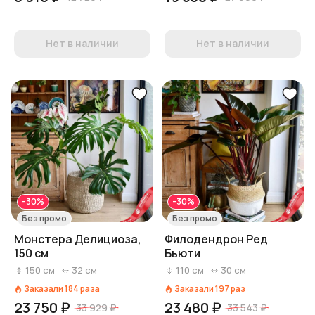
Нет в наличии
Нет в наличии
-30%
-30%
Без промо
Без промо
Монстера Делициоза,
Филодендрон Ред
150 см
Бьюти
150
см
32
см
110
см
30
см
Заказали
184
раза
Заказали
197
раз
23 750 ₽
23 480 ₽
33 929 ₽
33 543 ₽