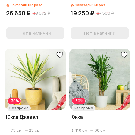
Заказали
183
раза
Заказали
168
раз
26 650 ₽
19 250 ₽
38 072 ₽
27 500 ₽
Нет в наличии
Нет в наличии
-30%
-30%
Без промо
Без промо
Юкка Джевел
Юкка
75
см
25
см
110
см
30
см