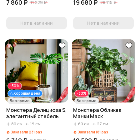
7 860 ₽
19 680 ₽
11 229 ₽
28 115 ₽
Нет в наличии
Нет в наличии
-30%
Хорошая цена
-30%
Без промо
Без промо
Монстера Делициоза S,
Монстера Обликва
элегантный стебель
Манки Маск
80
см
19
см
60
см
27
см
Заказали
231
раз
Заказали
181
раз