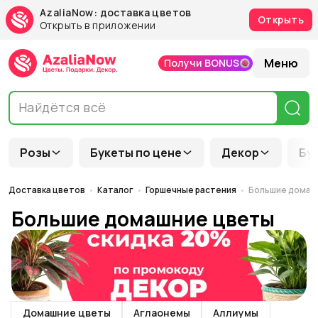
AzaliaNow: доставка цветов
Открыть
Открыть в приложении
Меню
Получи BONUS
Розы
Букеты по цене
Декор
Бу
Доставка цветов
Каталог
Горшечные растения
Большие домаш
Большие домашние цветы
Домашние цветы
Аглаонемы
Аллиумы