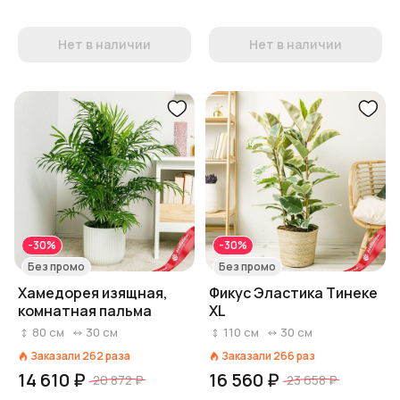
Нет в наличии
Нет в наличии
-30%
-30%
Без промо
Без промо
Хамедорея изящная,
Фикус Эластика Тинеке
комнатная пальма
XL
80
см
30
см
110
см
30
см
Заказали
262
раза
Заказали
266
раз
14 610 ₽
16 560 ₽
20 872 ₽
23 658 ₽