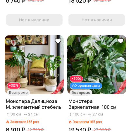
6 740 ₽
18 520 ₽
9 629 ₽
26 458 ₽
Нет в наличии
Нет в наличии
-30%
-30%
Хорошая цена
Без промо
Без промо
Монстера Делициоза
Монстера
М, элегантный стебель
Вариегатная, 100 см
90
см
24
см
100
см
27
см
Заказали
185
раз
Заказали
165
раз
8 910 ₽
19 530 ₽
12 729 ₽
27 900 ₽