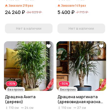
Заказали
218
раз
Заказали
149
раз
24 240 ₽
5 400 ₽
34 629 ₽
7 715 ₽
Нет в наличии
Нет в наличии
-30%
-30%
Без промо
Без промо
Драцена Анита
Драцена маргината
(дерево)
(древовидная красная
драцена)
110
см
24
см
110
см
27
см