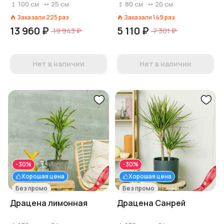
100
см
25
см
80
см
20
см
Заказали
225
раз
Заказали
149
раз
13 960 ₽
5 110 ₽
19 943 ₽
7 301 ₽
Нет в наличии
Нет в наличии
-30%
-30%
Хорошая цена
Хорошая цена
Без промо
Без промо
Драцена лимонная
Драцена Санрей