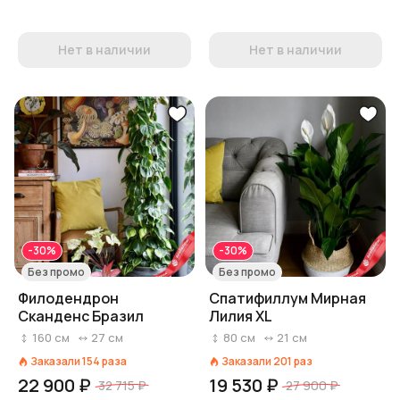
Нет в наличии
Нет в наличии
-30%
-30%
Без промо
Без промо
Филодендрон
Спатифиллум Мирная
Сканденс Бразил
Лилия XL
160
см
27
см
80
см
21
см
Заказали
154
раза
Заказали
201
раз
22 900 ₽
19 530 ₽
32 715 ₽
27 900 ₽