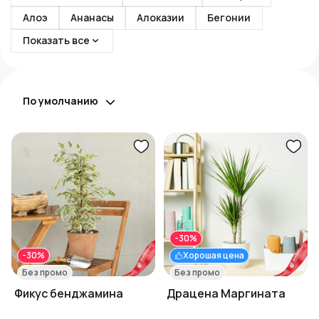
Алоэ
Ананасы
Алоказии
Бегонии
Показать все
По умолчанию
-30%
-30%
Хорошая цена
Без промо
Без промо
Фикус бенджамина
Драцена Маргината