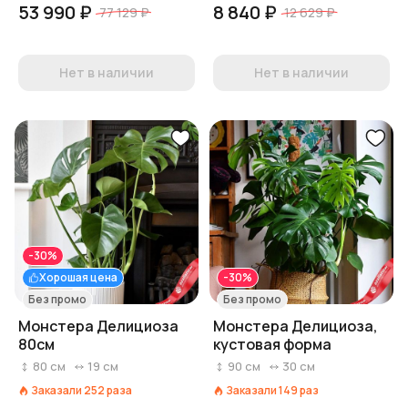
53 990 ₽
8 840 ₽
77 129 ₽
12 629 ₽
Нет в наличии
Нет в наличии
-30%
Хорошая цена
-30%
Без промо
Без промо
Монстера Делициоза
Монстера Делициоза,
80см
кустовая форма
80
см
19
см
90
см
30
см
Заказали
252
раза
Заказали
149
раз