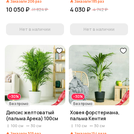
Заказали
206
раз
Заказали
185
раз
10 050 ₽
4 030 ₽
11 824 ₽
4 742 ₽
Нет в наличии
Нет в наличии
-30%
-30%
Без промо
Без промо
Дипсис желтоватый
Ховея форстериана,
(пальма Арека) 100см
пальма Кентия
100
см
30
см
110
см
30
см
Заказали
305
раз
Заказали
154
раза