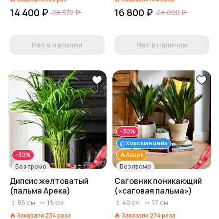
14 400 ₽
16 800 ₽
20 572 ₽
24 000 ₽
Нет в наличии
Нет в наличии
-30%
Хорошая цена
-30%
Акция
Без промо
Без промо
Дипсис желтоватый
Саговник поникающий
(пальма Арека)
(«саговая пальма»)
85
см
19
см
40
см
17
см
Заказали
234
раза
Заказали
274
раза