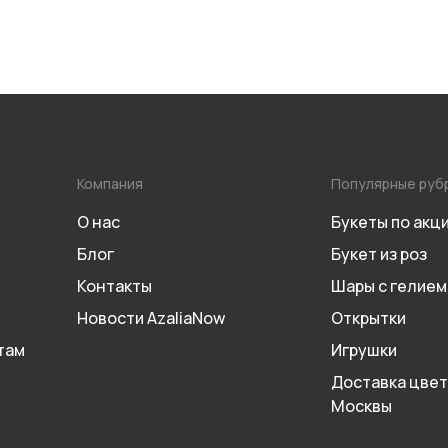
Компания
Популярные руб
О нас
Букеты по акц
Блог
Букет из роз
Контакты
Шары с гелием
Новости AzaliaNow
Открытки
там
Игрушки
Доставка цвет
Москвы