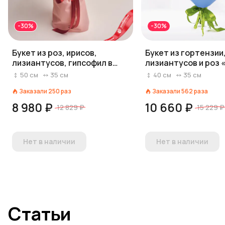
-30%
-30%
Букет из роз, ирисов,
Букет из гортензии
лизиантусов, гипсофил в
лизиантусов и роз
кремовой бумаге
о тебе»
50
см
35
см
40
см
35
см
Заказали
250
раз
Заказали
562
раза
8 980 ₽
10 660 ₽
12 829 ₽
15 229 ₽
Нет в наличии
Нет в наличии
Статьи