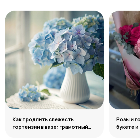
Как продлить свежесть
Розы и г
гортензии в вазе: грамотный
букете и
уход за букетом