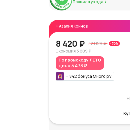
Правила ухода
+
Азалия Коинов
8 420 ₽
12 029 ₽
-
30
%
Экономия
3 609 ₽
По промокоду
ЛЕТО
цена
5 473 ₽
+
842
бонуса
Много.ру
Н
Ку