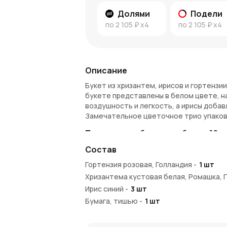
Долями
Подели
по
2 105 ₽
x4
по
2 105 ₽
x4
Описание
Букет из хризантем, ирисов и гортензи
букете представлены в белом цвете, н
воздушность и легкость, а ирисы доба
Замечательное цветочное трио упаков
Почему этот букет особенный?
Состав
Хризантемы символизируют долголетие 
гортензия приносит атмосферу нежност
Гортензия розовая, Голландия
-
1
шт
чтобы создать уникальную композицию
Хризантема кустовая белая, Ромашка, 
выбор для тех, кто хочет передать вни
Ирис синий
-
3
шт
Когда дарить букет из хризантем
Бумага, тишью
-
1
шт
Эвкалипт
-
3
шт
Букет станет прекрасным подарком для
привязанность. Он будет прекрасно см
Пленка розовая, матовая
-
1
шт