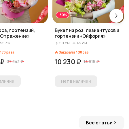
-30%
роз, гортензий,
Букет из роз, лизиантусов и
«Отражение»
гортензии «Эйфория»
55
см
50
см
45
см
1173
раза
Заказали
408
раз
 ₽
10 230 ₽
37 343 ₽
14 615 ₽
наличии
Нет в наличии
Все статьи