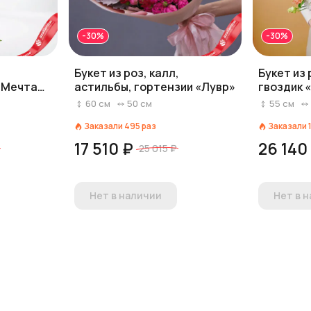
-30%
-30%
,
Букет из роз, калл,
Букет из 
 «Мечтаю
астильбы, гортензии «Лувр»
гвоздик 
60
см
50
см
55
см
Заказали
495
раз
Заказали
17 510 ₽
26 140
25 015 ₽
Нет в наличии
Нет в 