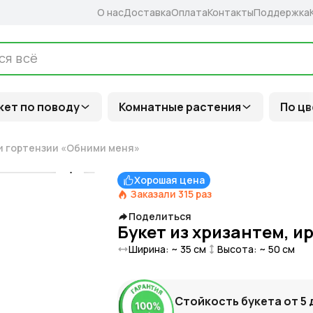
О нас
Доставка
Оплата
Контакты
Поддержка
кет по поводу
Комнатные растения
По цв
 и гортензии «Обними меня»
Хорошая цена
Заказали
315
раз
Поделиться
Букет из хризантем, и
Ширина: ~
35
см
Высота: ~
50
см
Стойкость букета от
5