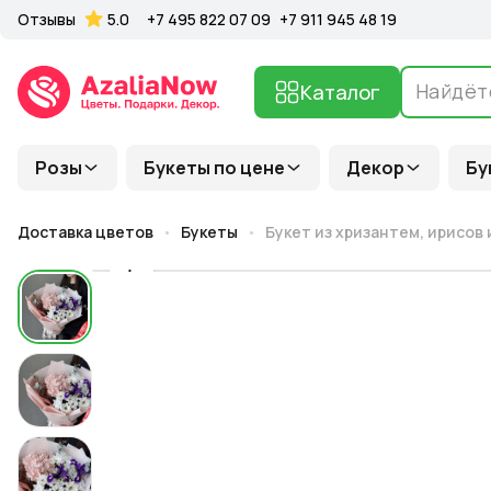
Отзывы
5.0
+7 495 822 07 09
+7 911 945 48 19
Каталог
Розы
Букеты по цене
Декор
Бу
Доставка цветов
Букеты
Букет из хризантем, ирисов