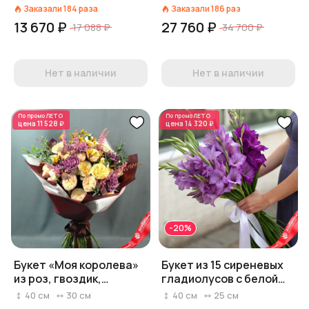
Заказали
184
раза
Заказали
186
раз
13 670 ₽
27 760 ₽
17 088 ₽
34 700 ₽
Нет в наличии
Нет в наличии
По промо
ЛЕТО
По промо
ЛЕТО
цена
11 528 ₽
цена
14 320 ₽
-20%
Букет «Моя королева»
Букет из 15 сиреневых
из роз, гвоздик,
гладиолусов с белой
астранций и астильбы
лентой
40
см
30
см
40
см
25
см