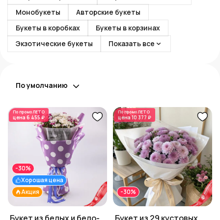
Монобукеты
Авторские букеты
Букеты в коробках
Букеты в корзинах
Экзотические букеты
Показать все
По умолчанию
По промо
ЛЕТО
По промо
ЛЕТО
цена
6 455 ₽
цена
10 377 ₽
-30%
Хорошая цена
Акция
-30%
Букет из белых и бело-
Букет из 29 кустовых