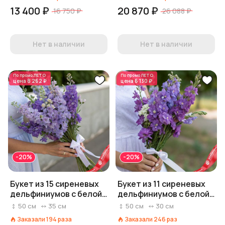
13 400 ₽
20 870 ₽
16 750 ₽
26 088 ₽
Нет в наличии
Нет в наличии
По промо
ЛЕТО
По промо
ЛЕТО
цена
8 262 ₽
цена
6 130 ₽
-20%
-20%
Букет из 15 сиреневых
Букет из 11 сиреневых
дельфиниумов с белой
дельфиниумов с белой
лентой
лентой
50
см
35
см
50
см
30
см
Заказали
194
раза
Заказали
246
раз