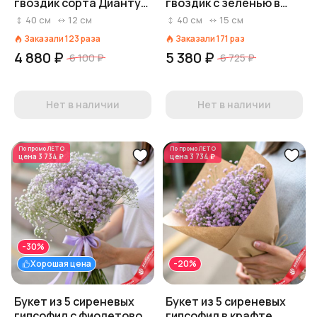
гвоздик сорта Диантус,
гвоздик с зеленью в
Голландия
пленке, Диантус,
40
см
12
см
40
см
15
см
Голландия
Заказали
123
раза
Заказали
171
раз
4 880 ₽
5 380 ₽
6 100 ₽
6 725 ₽
Нет в наличии
Нет в наличии
По промо
ЛЕТО
По промо
ЛЕТО
цена
3 734 ₽
цена
3 734 ₽
-30%
Хорошая цена
-20%
Букет из 5 сиреневых
Букет из 5 сиреневых
гипсофил с фиолетовой
гипсофил в крафте