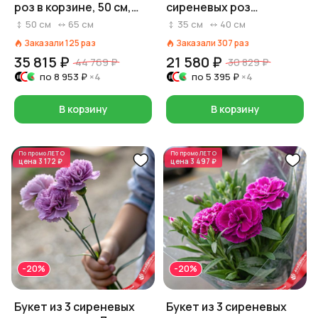
роз в корзине, 50 см,
сиреневых роз
Россия
«Паллада»
50
см
65
см
35
см
40
см
Заказали
125
раз
Заказали
307
раз
35 815 ₽
21 580 ₽
44 769 ₽
30 829 ₽
по
8 953 ₽
×4
по
5 395 ₽
×4
В корзину
В корзину
По промо
ЛЕТО
По промо
ЛЕТО
цена
3 172 ₽
цена
3 497 ₽
-20%
-20%
Букет из 3 сиреневых
Букет из 3 сиреневых