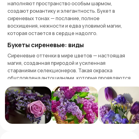
наполняют пространство особым шармом,
создают романтику и элегантность. Букет в
сиреневых тонах — послание, полное
восхищения, нежности и едва уловимой магии,
которая остается в сердце надолго.
Букеты сиреневые: виды
Сиреневые оттенки в мире цветов — настоящая
магия, созданная природой и усиленная
стараниями селекционеров. Такая окраска
обусловлена антоцианами, которые проявляются
в кислотной среде. Поскольку пигменты
находятся внутри клеток, цвет формируется на
уровне внутриклеточной среды. Чем выше
концентрация антоцианов и кислотность, тем
насыщеннее оттенок: от розового и красного до
сиреневого, синего и фиолетового. Именно
поэтому сиреневые цветы лучше всего растут на
определенных почвах, а при их культивировании