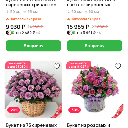
сиреневых хризантем
светло-сиреневых
«Удивляй»
хризантем
50
см
35
см
50
см
60
см
Заказали
343
раза
Заказали
348
раз
9 930 ₽
15 965 ₽
14 186 ₽
22 808 ₽
по
2 482 ₽
×4
по
3 991 ₽
×4
В корзину
В корзину
По промо
ЛЕТО
По промо
ЛЕТО
цена
23 280 ₽
цена
14 027 ₽
-20%
-30%
Букет из 75 сиреневых
Букет из розовых и