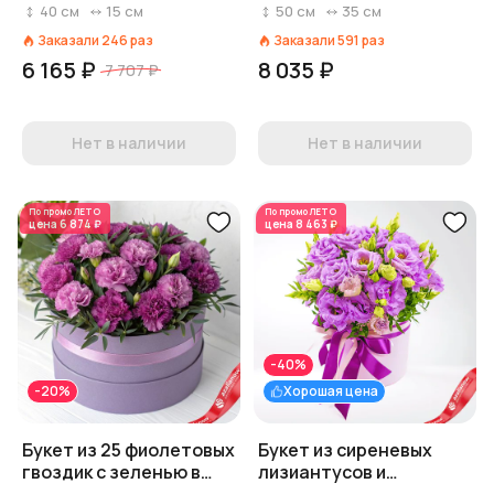
Диантус, Голландия
40
см
15
см
50
см
35
см
Заказали
246
раз
Заказали
591
раз
6 165 ₽
8 035 ₽
7 707 ₽
Нет в наличии
Нет в наличии
По промо
ЛЕТО
По промо
ЛЕТО
цена
6 874 ₽
цена
8 463 ₽
-40%
-20%
Хорошая цена
Букет из 25 фиолетовых
Букет из сиреневых
гвоздик с зеленью в
лизиантусов и