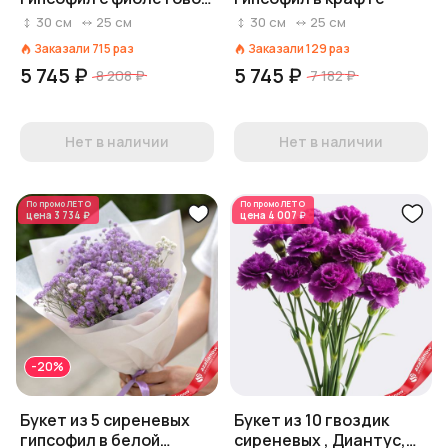
лентой
30
см
25
см
30
см
25
см
Заказали
715
раз
Заказали
129
раз
5 745 ₽
5 745 ₽
8 208 ₽
7 182 ₽
Нет в наличии
Нет в наличии
По промо
ЛЕТО
По промо
ЛЕТО
цена
3 734 ₽
цена
4 007 ₽
-20%
Букет из 5 сиреневых
Букет из 10 гвоздик
гипсофил в белой
сиреневых , Диантус,