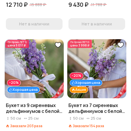
12 710 ₽
9 430 ₽
15 888 ₽
11 788 ₽
Нет в наличии
Нет в наличии
По промо
ЛЕТО
По промо
ЛЕТО
цена
5 051 ₽
цена
3 998 ₽
-20%
-20%
Хорошая цена
Хорошая цена
Акция
Букет из 9 сиреневых
Букет из 7 сиреневых
дельфиниумов с белой
дельфиниумов с белой
лентой
лентой
50
см
25
см
50
см
25
см
Заказали
203
раза
Заказали
154
раза