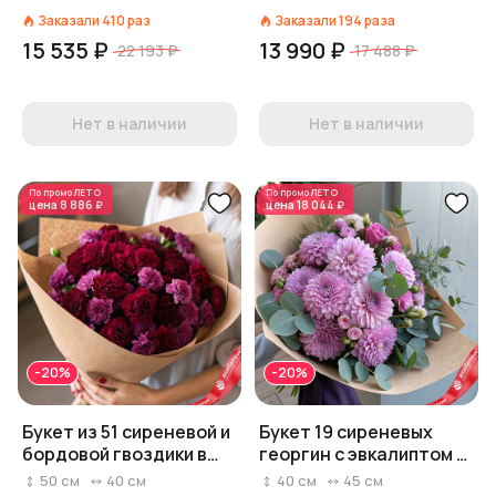
Заказали
410
раз
Заказали
194
раза
15 535 ₽
13 990 ₽
22 193 ₽
17 488 ₽
Нет в наличии
Нет в наличии
По промо
ЛЕТО
По промо
ЛЕТО
цена
8 886 ₽
цена
18 044 ₽
-20%
-20%
Букет из 51 сиреневой и
Букет 19 сиреневых
бордовой гвоздики в
георгин с эвкалиптом в
крафте
крафте
50
см
40
см
40
см
45
см