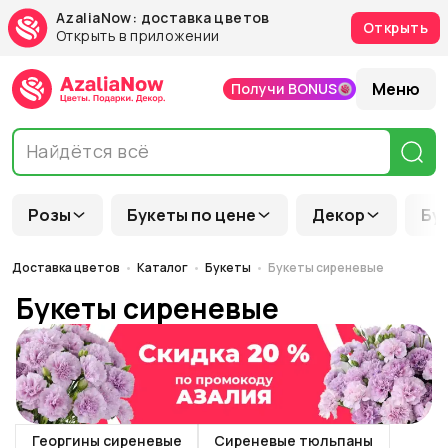
AzaliaNow: доставка цветов
Открыть
Открыть в приложении
Меню
Получи BONUS
Розы
Букеты по цене
Декор
Бу
Доставка цветов
Каталог
Букеты
Букеты сиреневые
Букеты сиреневые
Георгины сиреневые
Сиреневые тюльпаны