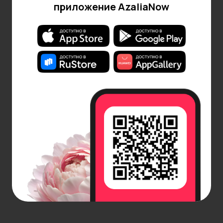
приложение AzaliaNow
подарком.
Романтичные и мечтательные натуры.
Сиреневый цвет ассоциируется с
мечтательностью, тонкой душевной
организацией и творческим подходом к жизни.
Такой букет будет идеальным подарком для
тех, кто видит мир иначе, кто вдохновляется
природой, искусством, литературой и музыкой.
Если ваш близкий человек любит погружаться в
размышления, обладает особым чувством
прекрасного или ценит символику, сиреневый
букет подчеркнет его утонченную натуру.
Люди, стремящиеся к гармонии. Сиреневый
цвет обладает способностью успокаивать,
помогать достичь внутреннего равновесия и
создавать ощущение легкости. Букет в этой
гамме подойдет тем, кто ценит баланс,