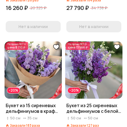
Заказали
126
раз
Заказали
184
раза
16 260 ₽
27 790 ₽
20 325 ₽
34 738 ₽
Нет в наличии
Нет в наличии
По промо
ЛЕТО
По промо
ЛЕТО
цена
8 710 ₽
цена
13 566 ₽
-20%
-20%
Букет из 15 сиреневых
Букет из 25 сиреневых
дельфиниумов в крафте
дельфиниумов с белой
с белой лентой
лентой
50
см
35
см
50
см
50
см
Заказали
183
раза
Заказали
127
раз