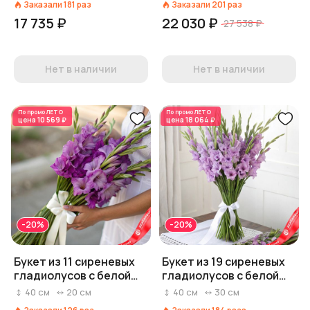
Заказали
181
раз
Заказали
201
раз
17 735 ₽
22 030 ₽
27 538 ₽
Нет в наличии
Нет в наличии
По промо
ЛЕТО
По промо
ЛЕТО
цена
10 569 ₽
цена
18 064 ₽
-20%
-20%
Букет из 11 сиреневых
Букет из 19 сиреневых
гладиолусов с белой
гладиолусов с белой
лентой
лентой
40
см
20
см
40
см
30
см