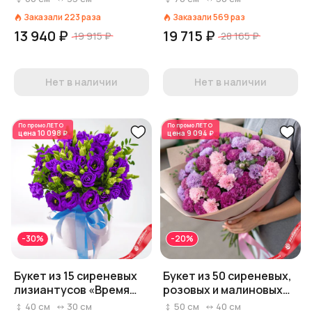
см
Заказали
223
раза
Заказали
569
раз
13 940 ₽
19 715 ₽
19 915 ₽
28 165 ₽
Нет в наличии
Нет в наличии
По промо
ЛЕТО
По промо
ЛЕТО
цена
10 098 ₽
цена
9 094 ₽
-30%
-20%
Букет из 15 сиреневых
Букет из 50 сиреневых,
лизиантусов «Время
розовых и малиновых
есть»
гвоздик в крафте
40
см
30
см
50
см
40
см