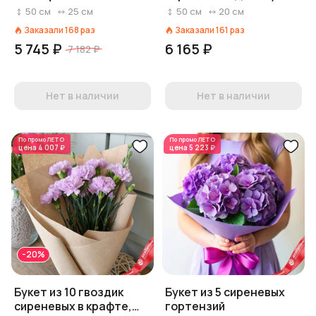
пленке
Голландия
50
см
25
см
50
см
20
см
Заказали
168
раз
Заказали
161
раз
5 745 ₽
6 165 ₽
7 182 ₽
Нет в наличии
Нет в наличии
По промо
ЛЕТО
По промо
ЛЕТО
цена
4 007 ₽
цена
5 223 ₽
-20%
Букет из 10 гвоздик
Букет из 5 сиреневых
сиреневых в крафте,
гортензий