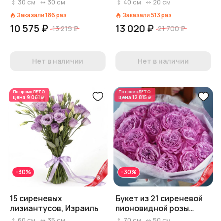
сиреневой коробке
фисташки «Фиола-
30
см
30
см
40
см
20
см
комфорт»
Заказали
186
раз
Заказали
513
раз
10 575 ₽
13 020 ₽
13 219 ₽
21 700 ₽
Нет в наличии
Нет в наличии
По промо
ЛЕТО
По промо
ЛЕТО
цена
9 061 ₽
цена
12 815 ₽
-30%
-30%
15 сиреневых
Букет из 21 сиреневой
лизиантусов, Израиль
пионовидной розы
«Прованс», Россия, 70
60
см
35
см
70
см
50
см