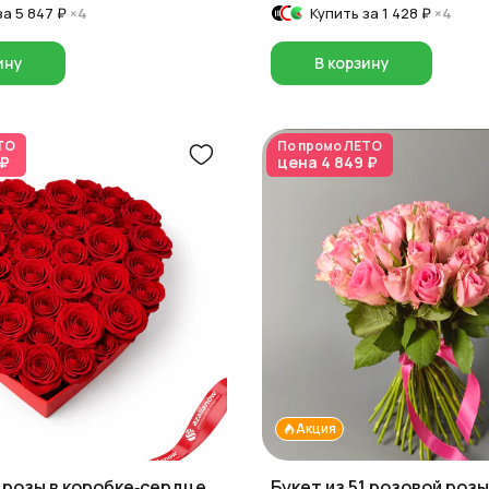
за
5 847 ₽
×4
Купить за
1 428 ₽
×4
ину
В корзину
ТО
По промо
ЛЕТО
 ₽
цена
4 849 ₽
Акция
1 розы в коробке‑сердце
Букет из 51 розовой розы