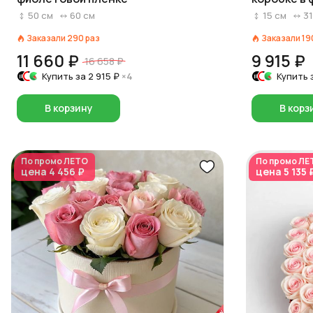
50
см
60
см
15
см
31
Заказали
290
раз
Заказали
19
11 660 ₽
9 915 ₽
16 658 ₽
Купить за
2 915 ₽
×4
Купить 
В корзину
В корз
По промо
ЛЕТО
По промо
ЛЕ
цена
4 456 ₽
цена
5 135 