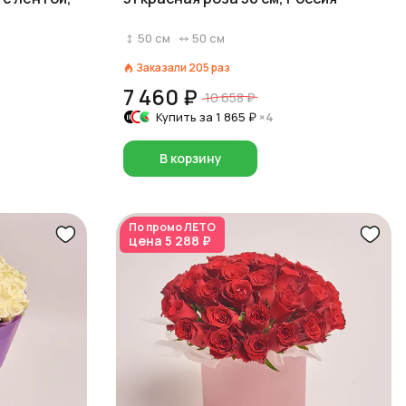
50
см
50
см
Заказали
205
раз
7 460 ₽
10 658 ₽
Купить за
1 865 ₽
×4
В корзину
По промо
ЛЕТО
цена
5 288 ₽