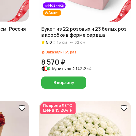
Новинка
Акция
 см, Россия
Букет из 22 розовых и 23 белых роз
в коробке в форме сердца
5.0
15
см
32
см
Заказали
169
раз
8 570 ₽
Купить за
2 142 ₽
×4
В корзину
По промо
ЛЕТО
цена
15 204 ₽