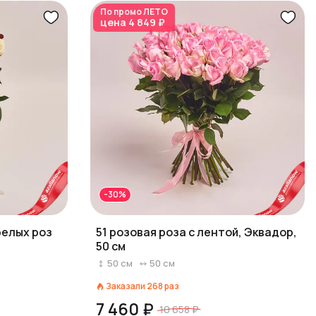
По промо
ЛЕТО
цена
4 849 ₽
-30%
 белых роз
51 розовая роза с лентой, Эквадор,
50 см
50
см
50
см
Заказали
268
раз
7 460 ₽
10 658 ₽