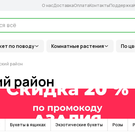
О нас
Доставка
Оплата
Контакты
Поддержка
кет по поводу
Комнатные растения
По цв
ский район
ий район
х
Букеты в ящиках
Экзотические букеты
Розы
Р