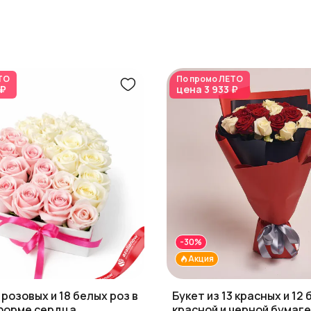
ТО
По промо
ЛЕТО
 ₽
цена
3 933 ₽
-30%
Акция
 розовых и 18 белых роз в
Букет из 13 красных и 12 
 форме сердца
красной и черной бумаге