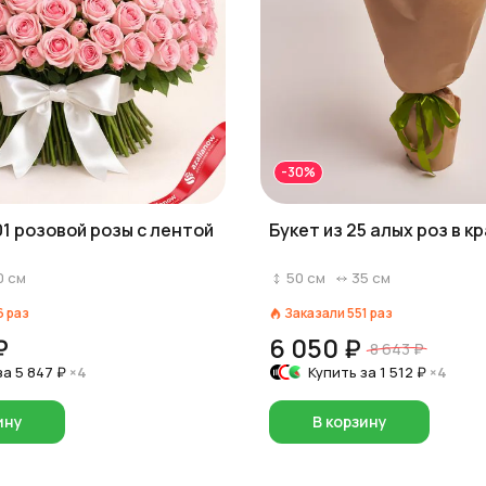
-30%
01 розовой розы с лентой
Букет из 25 алых роз в к
0
см
50
см
35
см
6
раз
Заказали
551
раз
₽
6 050 ₽
8 643 ₽
за
5 847 ₽
×4
Купить за
1 512 ₽
×4
ину
В корзину