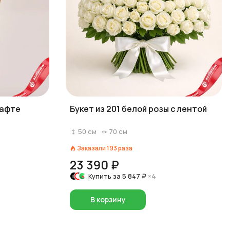
рафте
Букет из 201 белой розы с лентой
50
см
70
см
Заказали
193
раза
23 390 ₽
Купить за
5 847 ₽
×4
В корзину