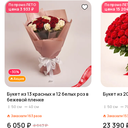
По промо
ЛЕТО
По промо
ЛЕ
цена
3 933 ₽
цена
15 20
-30%
Акция
Букет из 13 красных и 12 белых роз в
Букет из 2
бежевой пленке
50
см
40
см
50
см
7
Заказали
163
раза
Заказали
15
6 050 ₽
23 390 
8 643 ₽