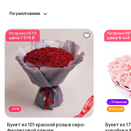
По умолчанию
По промо
ЛЕТО
По промо
ЛЕ
цена
7 579 ₽
цена
6 445
Новинка
-30%
Акция
Букет из 101 красной розы в серо-
Букет из 17
фиолетовой пленке
коробке в