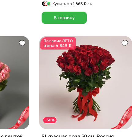
Купить за
1 865 ₽
×4
В корзину
По промо
ЛЕТО
цена
4 849 ₽
-30%
 с лентой,
51 красная роза 50 см, Россия