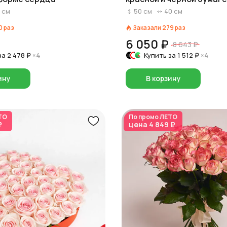
см
50
см
40
см
0
раз
Заказали
279
раз
6 050 ₽
8 643 ₽
за
2 478 ₽
×4
Купить за
1 512 ₽
×4
ину
В корзину
ТО
По промо
ЛЕТО
₽
цена
4 849 ₽