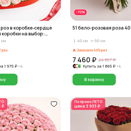
-70%
5 роз в коробке‑сердце
51 бело-розовая роза 40
и коробки на выбор:
озовый/белый)
см
40
см
50
см
7
раз
Заказали
405
раз
7 460 ₽
24 867 ₽
за
1 975 ₽
×4
Купить за
1 865 ₽
×4
ину
В корзину
ТО
По промо
ЛЕТО
4 ₽
цена
3 933 ₽