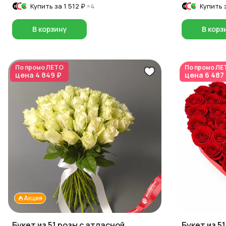
Купить за
1 512 ₽
×4
Купить 
В корзину
В корз
По промо
ЛЕТО
По промо
ЛЕ
цена
4 849 ₽
цена
6 487
Акция
Букет из 51 розы с атласной
Букет из 5