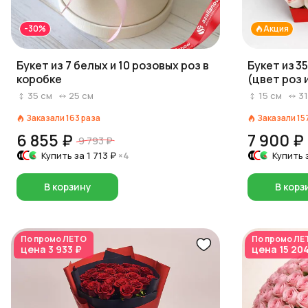
-30%
Акция
Букет из 7 белых и 10 розовых роз в
Букет из 3
коробке
(цвет роз 
красный/р
35
см
25
см
15
см
31
Заказали
163
раза
Заказали
15
6 855 ₽
7 900 ₽
9 793 ₽
Купить за
1 713 ₽
×4
Купить 
В корзину
В корз
По промо
ЛЕТО
По промо
ЛЕ
цена
3 933 ₽
цена
15 20