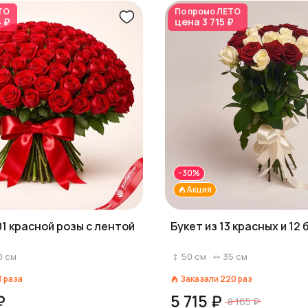
ТО
По промо
ЛЕТО
4 ₽
цена
3 715 ₽
-30%
Акция
01 красной розы с лентой
Букет из 13 красных и 12
0
см
50
см
35
см
3
раза
Заказали
220
раз
₽
5 715 ₽
8 165 ₽