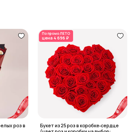
По промо
ЛЕТО
цена
4 696 ₽
белых роз в
Букет из 25 роз в коробке‑сердце
(цвет роз и коробки на выбор: