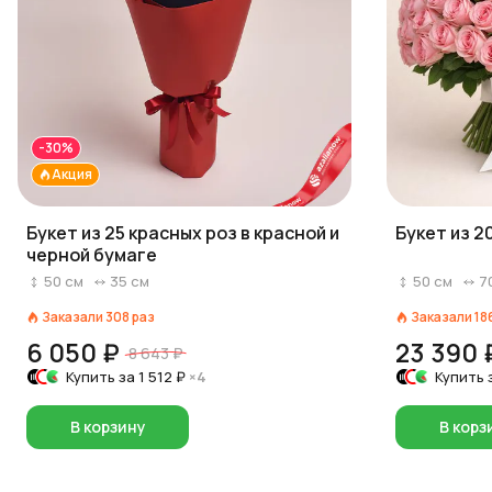
-30%
Акция
Букет из 25 красных роз в красной и
Букет из 2
черной бумаге
50
см
35
см
50
см
7
Заказали
308
раз
Заказали
18
6 050 ₽
23 390 
8 643 ₽
Купить за
1 512 ₽
×4
Купить 
В корзину
В корз