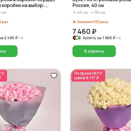
и коробки на выбор:
Россия, 40 см
озовый/белый)
5
см
40
см
30
см
6
раз
Заказали
193
раза
7 460 ₽
за
2 495 ₽
×4
Купить за
1 865 ₽
×4
ину
В корзину
ТО
По промо
ЛЕТО
₽
цена
6 117 ₽