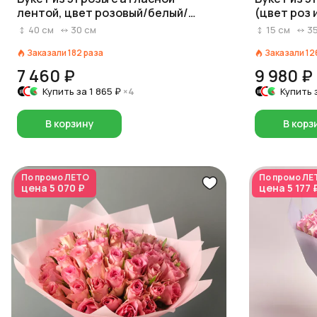
лентой, цвет розовый/белый/
(цвет роз 
красный на выбор, Россия, 40 см
красный/р
40
см
30
см
15
см
3
Заказали
182
раза
Заказали
12
7 460 ₽
9 980 ₽
Купить за
1 865 ₽
×4
Купить 
В корзину
В корз
По промо
ЛЕТО
По промо
ЛЕ
цена
5 070 ₽
цена
5 177 