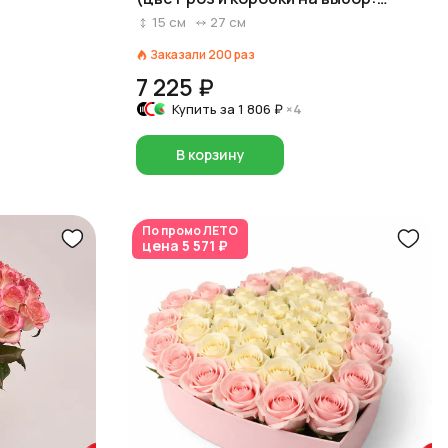
красный/розовый/белый)
15
см
27
см
Заказали
200
раз
7 225 ₽
Купить за
1 806 ₽
×4
В корзину
По промо
ЛЕТО
цена
5 571 ₽