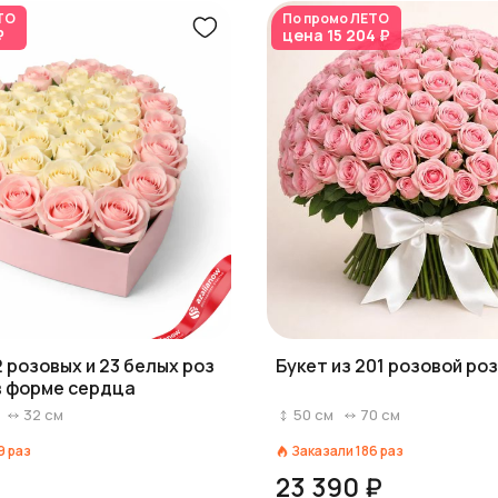
ТО
По промо
ЛЕТО
₽
цена
15 204 ₽
2 розовых и 23 белых роз
Букет из 201 розовой ро
в форме сердца
32
см
50
см
70
см
9
раз
Заказали
186
раз
23 390 ₽