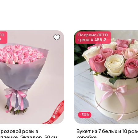
ТО
По промо
ЛЕТО
₽
цена
4 456 ₽
-30%
1 розовой розы в
Букет из 7 белых и 10 роз
пленке, Эквадор, 50 см
коробке