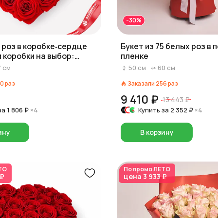
-30%
5 роз в коробке‑сердце
Букет из 75 белых роз в 
и коробки на выбор:
пленке
озовый/белый)
7
см
50
см
60
см
0
раз
Заказали
256
раз
9 410 ₽
13 443 ₽
за
1 806 ₽
×4
Купить за
2 352 ₽
×4
ину
В корзину
ТО
По промо
ЛЕТО
 ₽
цена
3 933 ₽