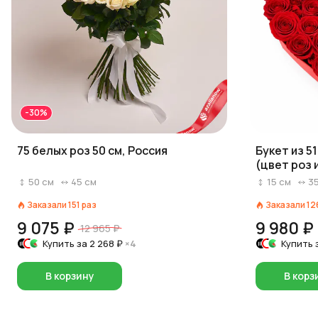
-30%
75 белых роз 50 см, Россия
Букет из 5
(цвет роз 
красный/р
50
см
45
см
15
см
3
Заказали
151
раз
Заказали
12
9 075 ₽
9 980 ₽
12 965 ₽
Купить за
2 268 ₽
×4
Купить 
В корзину
В корз