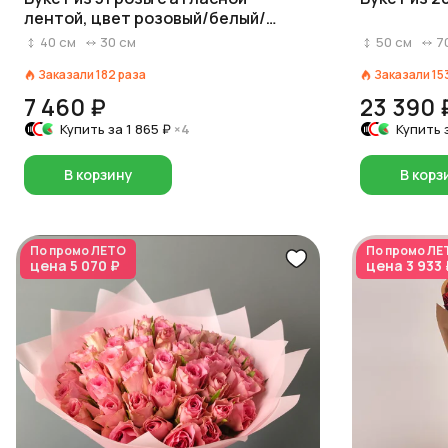
лентой, цвет розовый/белый/
красный на выбор, Россия, 40 см
40
см
30
см
50
см
7
Заказали
182
раза
Заказали
15
7 460 ₽
23 390 
Купить за
1 865 ₽
×4
Купить 
В корзину
В корз
По промо
ЛЕТО
По промо
ЛЕ
цена
5 070 ₽
цена
3 933 