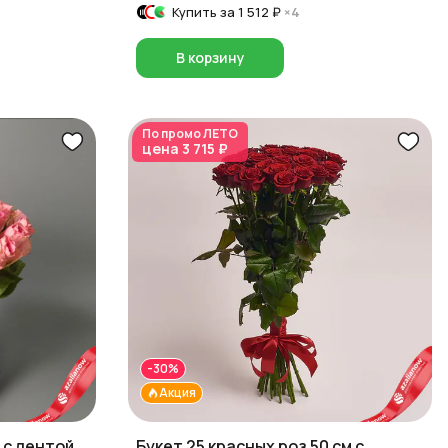
Купить за
1 512 ₽
×4
В корзину
По промо
ЛЕТО
цена
3 715 ₽
-30%
Акция
 с лентой,
Букет 25 красных роз 50 см с