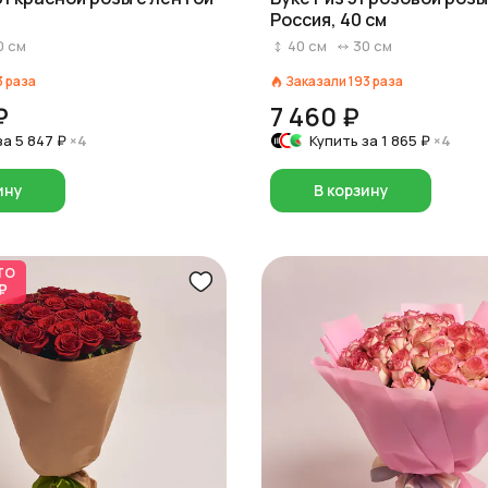
Россия, 40 см
0
см
40
см
30
см
3
раза
Заказали
193
раза
₽
7 460 ₽
за
5 847 ₽
×4
Купить за
1 865 ₽
×4
ину
В корзину
ТО
₽