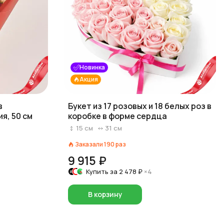
Новинка
Акция
в
Букет из 17 розовых и 18 белых роз в
я, 50 см
коробке в форме сердца
15
см
31
см
Заказали
190
раз
9 915 ₽
Купить за
2 478 ₽
×4
В корзину