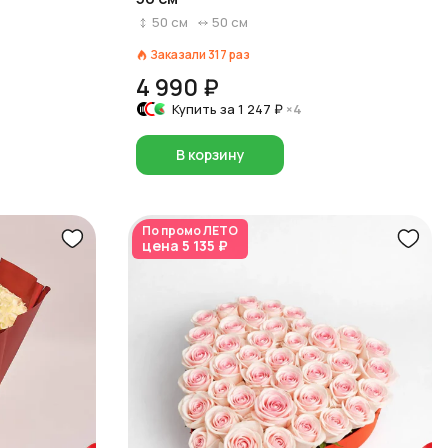
50
см
50
см
Заказали
317
раз
4 990 ₽
Купить за
1 247 ₽
×4
В корзину
По промо
ЛЕТО
цена
5 135 ₽