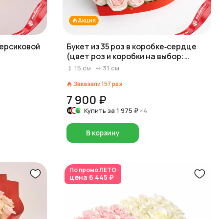
Акция
персиковой
Букет из 35 роз в коробке‑сердце
(цвет роз и коробки на выбор:
красный/розовый/белый)
15
см
31
см
Заказали
157
раз
7 900 ₽
Купить за
1 975 ₽
×4
В корзину
По промо
ЛЕТО
цена
6 445 ₽