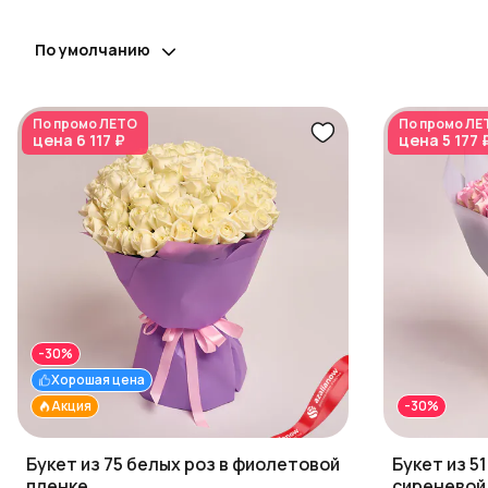
По умолчанию
По промо
ЛЕТО
По промо
ЛЕ
цена
6 117 ₽
цена
5 177 
-30%
Хорошая цена
Акция
-30%
Букет из 75 белых роз в фиолетовой
Букет из 5
пленке
сиреневой 