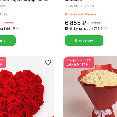
0
см
35
см
25
см
0
раз
Заказали
163
раза
6 855 ₽
11 379 ₽
9 793 ₽
за
1 991 ₽
×4
Купить за
1 713 ₽
×4
ину
В корзину
ТО
По промо
ЛЕТО
 ₽
цена
6 117 ₽