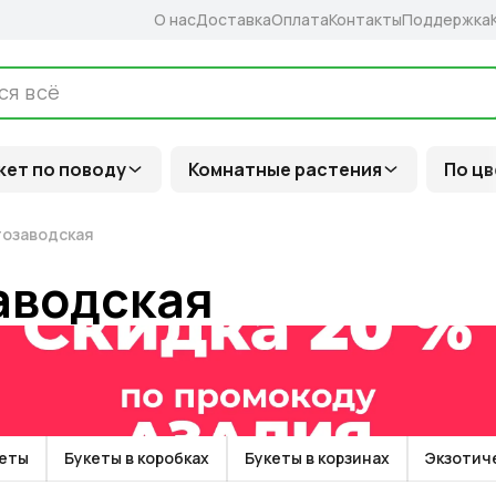
О нас
Доставка
Оплата
Контакты
Поддержка
кет по поводу
Комнатные растения
По цв
тозаводская
аводская
кеты
Букеты в коробках
Букеты в корзинах
Экзотич