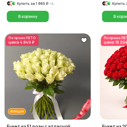
Купить за
1 865 ₽
×4
Купить 
В корзину
В корз
По промо
ЛЕТО
По промо
ЛЕ
цена
4 849 ₽
цена
15 20
Акция
Букет из 51 розы с атласной
Букет из 2