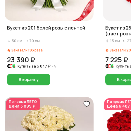
Букет из 201 белой розы с лентой
Букет из 2
(цвет роз 
красный/р
50
см
70
см
15
см
2
Заказали
193
раза
Заказали
20
23 390 ₽
7 225 ₽
Купить за
5 847 ₽
×4
Купить 
В корзину
В корз
По промо
ЛЕТО
По промо
ЛЕ
цена
5 899 ₽
цена
6 487