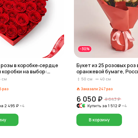
-30%
1 розы в коробке‑сердце
Букет из 25 розовых роз 
и коробки на выбор:
оранжевой бумаге, Росси
озовый/белый)
5
см
50
см
40
см
6
раз
Заказали
247
раз
6 050 ₽
8 643 ₽
за
2 495 ₽
×4
Купить за
1 512 ₽
×4
ину
В корзину