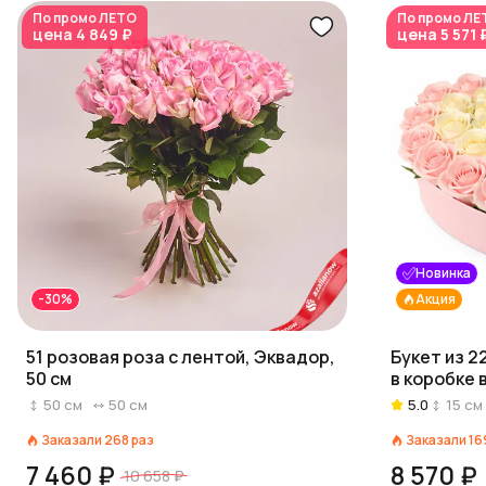
По промо
ЛЕТО
По промо
ЛЕ
цена
4 849 ₽
цена
5 571 
Новинка
-30%
Акция
51 розовая роза с лентой, Эквадор,
Букет из 2
50 см
в коробке 
50
см
50
см
5.0
15
см
Заказали
268
раз
Заказали
16
7 460 ₽
8 570 ₽
10 658 ₽