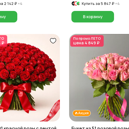
за
2 142 ₽
×4
Купить за
5 847 ₽
×4
ину
В корзину
ТО
По промо
ЛЕТО
4 ₽
цена
4 849 ₽
Акция
01 красной розы с лентой
Букет из 51 розовой розы