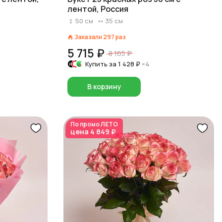
лентой, Россия
50
см
35
см
Заказали
297
раз
5 715 ₽
8 165 ₽
Купить за
1 428 ₽
×4
В корзину
По промо
ЛЕТО
цена
4 849 ₽