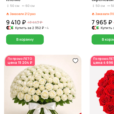
50
см
60
см
50
см
5
Заказали
212
раз
Заказали
31
9 410 ₽
7 965 ₽
13 443 ₽
Купить за
2 352 ₽
×4
Купить 
В корзину
В корз
По промо
ЛЕТО
По промо
ЛЕ
цена
15 204 ₽
цена
4 696