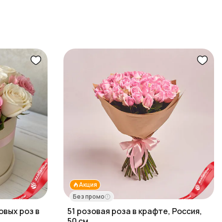
Акция
Без промо
овых роз в
51 розовая роза в крафте, Россия,
50 см