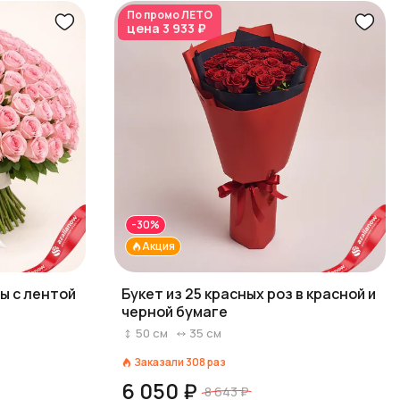
По промо
ЛЕТО
цена
3 933 ₽
-30%
Акция
зы с лентой
Букет из 25 красных роз в красной и
черной бумаге
50
см
35
см
Заказали
308
раз
6 050 ₽
8 643 ₽