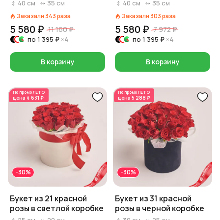
40
см
35
см
40
см
35
см
Заказали
343
раза
Заказали
303
раза
5 580 ₽
5 580 ₽
11 160 ₽
7 972 ₽
по
1 395 ₽
×4
по
1 395 ₽
×4
В корзину
В корзину
По промо
ЛЕТО
По промо
ЛЕТО
цена
4 631 ₽
цена
5 288 ₽
-30%
-30%
Букет из 21 красной
Букет из 31 красной
розы в светлой коробке
розы в черной коробке