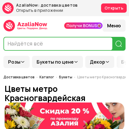
AzaliaNow: доставка цветов
Открыть
Открыть в приложении
Меню
Получи BONUS
Розы
Букеты по цене
Декор
Бу
Доставка цветов
Каталог
Букеты
Цветы метро Красногвардей
Цветы метро
Красногвардейская