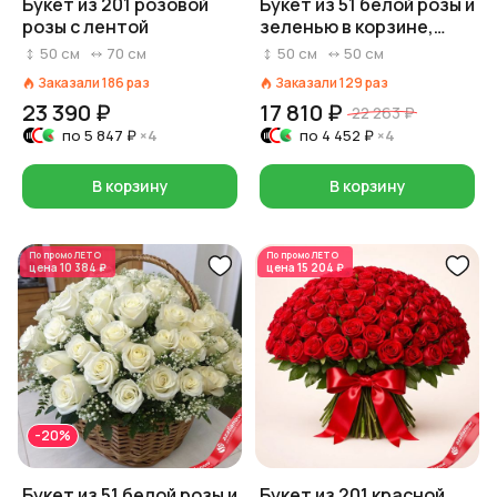
Букет из 201 розовой
Букет из 51 белой розы и
розы с лентой
зеленью в корзине,
Россия, 50 см
50
см
70
см
50
см
50
см
Заказали
186
раз
Заказали
129
раз
23 390 ₽
17 810 ₽
22 263 ₽
по
5 847 ₽
×4
по
4 452 ₽
×4
В корзину
В корзину
По промо
ЛЕТО
По промо
ЛЕТО
цена
10 384 ₽
цена
15 204 ₽
-20%
Букет из 51 белой розы и
Букет из 201 красной