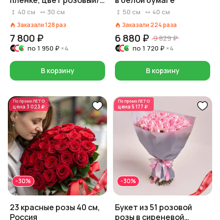
пленке, цвет розовый/
в белой бумаге
белый/красный на
40
см
30
см
50
см
40
см
выбор, Россия, 40 см
Заказали
128
раз
Заказали
224
раза
7 800 ₽
6 880 ₽
9 829 ₽
по
1 950 ₽
×4
по
1 720 ₽
×4
В корзину
В корзину
По промо
ЛЕТО
По промо
ЛЕТО
цена
3 023 ₽
цена
5 177 ₽
-30%
-30%
23 красные розы 40 см,
Букет из 51 розовой
Россия
розы в сиреневой