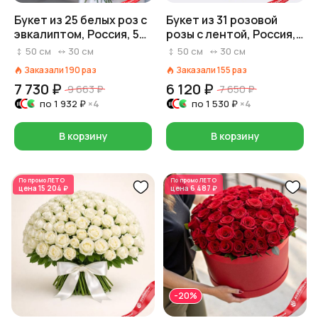
Букет из 25 белых роз с
Букет из 31 розовой
эвкалиптом, Россия, 50
розы с лентой, Россия,
см
50 см
50
см
30
см
50
см
30
см
Заказали
190
раз
Заказали
155
раз
7 730 ₽
6 120 ₽
9 663 ₽
7 650 ₽
по
1 932 ₽
×4
по
1 530 ₽
×4
В корзину
В корзину
По промо
ЛЕТО
По промо
ЛЕТО
цена
15 204 ₽
цена
6 487 ₽
-20%