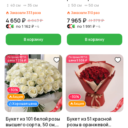
пленке, Эквадор, 50 см
40
см
35
см
50
см
50
см
Заказали
333
раза
Заказали
310
раз
4 650 ₽
7 965 ₽
6 643 ₽
11 379 ₽
по
1 162 ₽
×4
по
1 991 ₽
×4
В корзину
В корзину
По промо
ЛЕТО
По промо
ЛЕТО
цена
7 254 ₽
цена
5 506 ₽
-30%
Акция
-30%
Хорошая цена
Акция
Букет из 101 белой розы
Букет из 51 красной
высшего сорта, 50 см,
розы в оранжевой