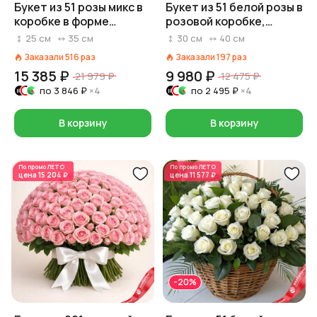
Букет из 51 розы микс в
Букет из 51 белой розы в
коробке в форме
розовой коробке,
сердца
Россия, 40 см
25
см
35
см
30
см
40
см
Заказали
516
раз
Заказали
197
раз
15 385 ₽
9 980 ₽
21 979 ₽
12 475 ₽
по
3 846 ₽
×4
по
2 495 ₽
×4
В корзину
В корзину
По промо
ЛЕТО
По промо
ЛЕТО
цена
15 204 ₽
цена
11 577 ₽
-20%