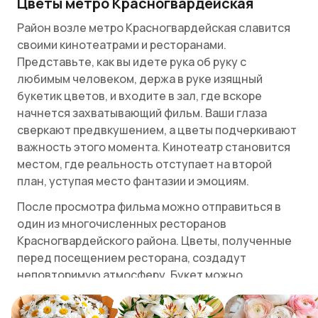
Цветы метро Красногвардейская
Район возле метро Красногвардейская славится
своими кинотеатрами и ресторанами.
Представьте, как вы идете рука об руку с
любимым человеком, держа в руке изящный
букетик цветов, и входите в зал, где вскоре
начнется захватывающий фильм. Ваши глаза
сверкают предвкушением, а цветы подчеркивают
важность этого момента. Кинотеатр становится
местом, где реальность отступает на второй
план, уступая место фантазии и эмоциям.
После просмотра фильма можно отправиться в
один из многочисленных ресторанов
Красногвардейского района. Цветы, полученные
перед посещением ресторана, создадут
неповторимую атмосферу. Букет можно
поставить на стол, добавив нотку романтики в
вечерний ужин. Вдыхая аромат цветов, вы