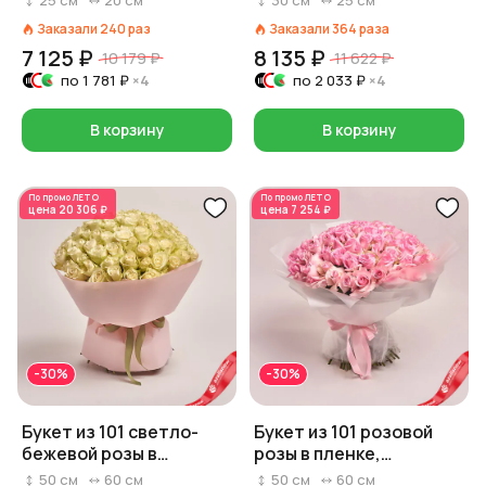
25
см
20
см
30
см
25
см
Заказали
240
раз
Заказали
364
раза
7 125 ₽
8 135 ₽
10 179 ₽
11 622 ₽
по
1 781 ₽
×4
по
2 033 ₽
×4
В корзину
В корзину
По промо
ЛЕТО
По промо
ЛЕТО
цена
20 306 ₽
цена
7 254 ₽
-30%
-30%
Букет из 101 светло-
Букет из 101 розовой
бежевой розы в
розы в пленке,
розовой бумаге
Эквадор, 50 см
50
см
60
см
50
см
60
см