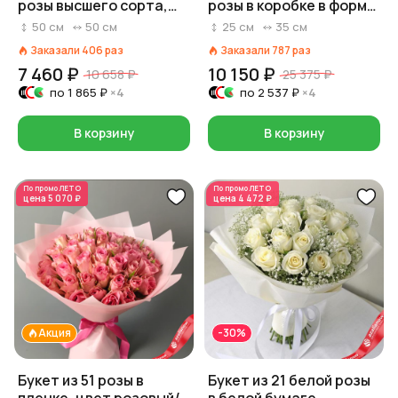
розы высшего сорта,
розы в коробке в форме
Россия, 50 см
сердца
50
см
50
см
25
см
35
см
Заказали
406
раз
Заказали
787
раз
7 460 ₽
10 150 ₽
10 658 ₽
25 375 ₽
по
1 865 ₽
×4
по
2 537 ₽
×4
В корзину
В корзину
По промо
ЛЕТО
По промо
ЛЕТО
цена
5 070 ₽
цена
4 472 ₽
Акция
-30%
Букет из 51 розы в
Букет из 21 белой розы