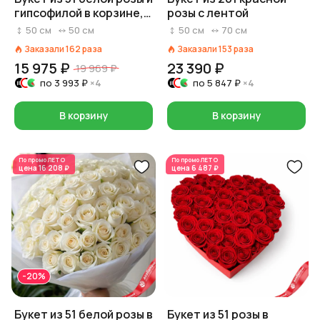
гипсофилой в корзине,
розы с лентой
Россия, 50 см
50
см
50
см
50
см
70
см
Заказали
162
раза
Заказали
153
раза
15 975 ₽
23 390 ₽
19 969 ₽
по
3 993 ₽
×4
по
5 847 ₽
×4
В корзину
В корзину
По промо
ЛЕТО
По промо
ЛЕТО
цена
16 208 ₽
цена
6 487 ₽
-20%
Букет из 51 белой розы в
Букет из 51 розы в