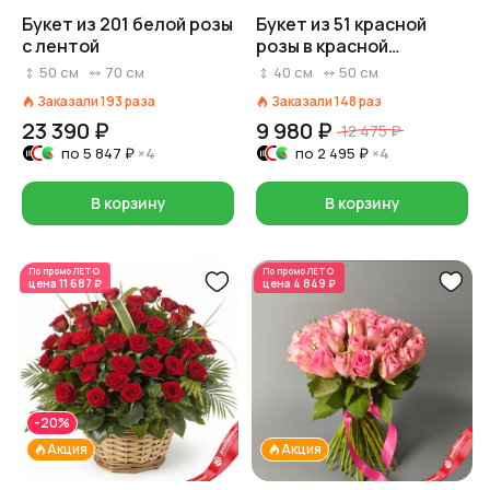
Букет из 201 белой розы
Букет из 51 красной
с лентой
розы в красной
коробке, Россия, 40 см
50
см
70
см
40
см
50
см
Заказали
193
раза
Заказали
148
раз
23 390 ₽
9 980 ₽
12 475 ₽
по
5 847 ₽
×4
по
2 495 ₽
×4
В корзину
В корзину
По промо
ЛЕТО
По промо
ЛЕТО
цена
11 687 ₽
цена
4 849 ₽
-20%
Акция
Акция