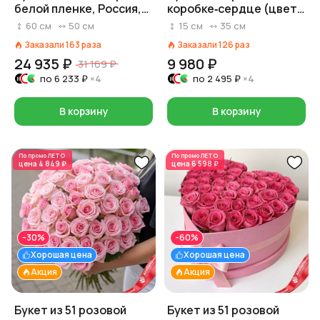
белой пленке, Россия,
коробке‑сердце (цвет
60 см
роз и коробки на выбор:
60
см
50
см
15
см
35
см
красный/розовый/
Заказали
163
раза
Заказали
126
раз
белый)
24 935 ₽
9 980 ₽
31 169 ₽
по
6 233 ₽
×4
по
2 495 ₽
×4
В корзину
В корзину
По промо
ЛЕТО
По промо
ЛЕТО
цена
4 849 ₽
цена
6 598 ₽
-30%
-60%
Хорошая цена
Хорошая цена
Акция
Акция
Букет из 51 розовой
Букет из 51 розовой