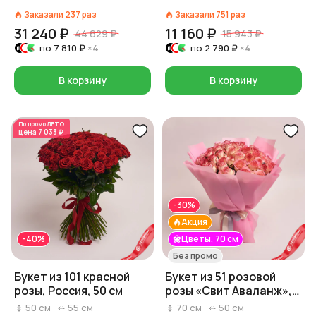
Заказали
237
раз
Заказали
751
раз
31 240 ₽
11 160 ₽
44 629 ₽
15 943 ₽
по
7 810 ₽
×4
по
2 790 ₽
×4
В корзину
В корзину
По промо
ЛЕТО
цена
7 033 ₽
-30%
Акция
-40%
🌼Цветы, 70 см
Без промо
Букет из 101 красной
Букет из 51 розовой
розы, Россия, 50 см
розы «Свит Аваланж»,
70 см, Россия
50
см
55
см
70
см
50
см