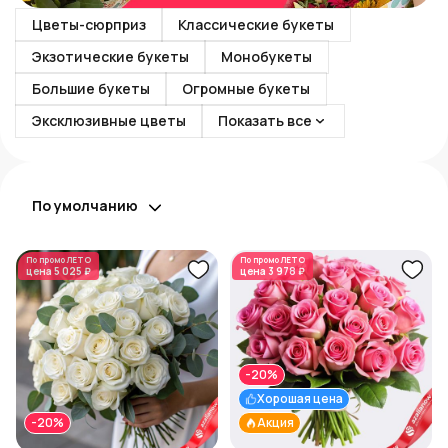
Цветы-сюрприз
Классические букеты
Экзотические букеты
Монобукеты
Большие букеты
Огромные букеты
Эксклюзивные цветы
Показать все
По умолчанию
По промо
ЛЕТО
По промо
ЛЕТО
цена
5 025 ₽
цена
3 978 ₽
-20%
Хорошая цена
-20%
Акция