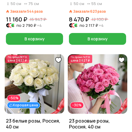
Россия
бумаге
50
см
75
см
50
см
55
см
Заказали
544
раза
Заказали
623
раза
11 160 ₽
8 470 ₽
15 943 ₽
12 100 ₽
по
2 790 ₽
×4
по
2 117 ₽
×4
В корзину
В корзину
По промо
ЛЕТО
По промо
ЛЕТО
цена
3 627 ₽
цена
3 627 ₽
-50%
Хорошая цена
-30%
23 белые розы, Россия,
23 розовые розы,
40 см
Россия, 40 см