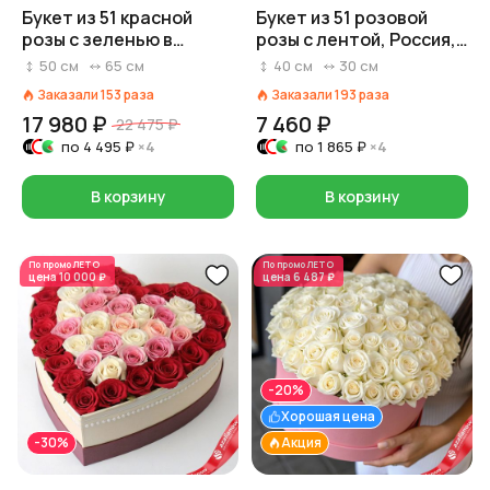
Букет из 51 красной
Букет из 51 розовой
розы с зеленью в
розы с лентой, Россия,
корзине, Россия, 50 см
40 см
50
см
65
см
40
см
30
см
Заказали
153
раза
Заказали
193
раза
17 980 ₽
7 460 ₽
22 475 ₽
по
4 495 ₽
×4
по
1 865 ₽
×4
В корзину
В корзину
По промо
ЛЕТО
По промо
ЛЕТО
цена
10 000 ₽
цена
6 487 ₽
-20%
Хорошая цена
-30%
Акция