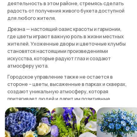
деятельность в этом районе, стремясь сделать
радость от получения живого букета доступной
для любого жителя.
Дрезна — настоящий оазис красоты и гармонии,
где цветы играют важную роль в жизни местных
жителей. Ухоженные дворы и цветочные клумбы
становятся настоящими произведениями
искусства, которые радуют глаз и создают
атмосферу уюта.
Городское управление также не остается в
стороне – цветы, высаженные в парках и скверах,
создают уникальную атмосферу, которая
притягивает людей и дарит им позитивные
эмоции.
Особое внимание стоит уделить Дрезненскому
городскому парку. Это место, где природа и
человек гармонично сосуществуют. Парк утопает