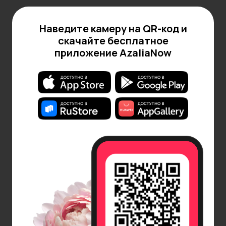
Фрезии
Наведите камеру на QR-код и
Олицетворяют дружбу и искренность. Их нежный
скачайте бесплатное
аромат и яркие цвета делают их популярными для
приложение AzaliaNow
создания букетов. Фрезии прекрасно подходят
для подарка на дни рождения, а также для
поздравлений с любыми значимыми событиями.
Эти цветы можно дарить друзьям, коллегам и
близким, подчеркивая свою искренность и заботу.
Орхидеи
Экзотические цветы, символизирующие красоту и
изящество. Они часто ассоциируются с роскошью
и утонченностью. Орхидеи могут стать
прекрасным подарком для особых случаев, таких
как юбилеи, свадьбы или просто в знак
восхищения. Эти цветы идеально подойдут для
подарка любимой женщине, подчеркивая ее