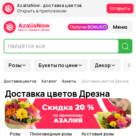
AzaliaNow: доставка цветов
Открыть
Открыть в приложении
Меню
Получи BONUS
Розы
Букеты по цене
Декор
Бу
Доставка цветов
Каталог
Букеты
Доставка цветов Дрезна
Доставка цветов Дрезна
Розы
Пионовидные розы
Кустовые розы