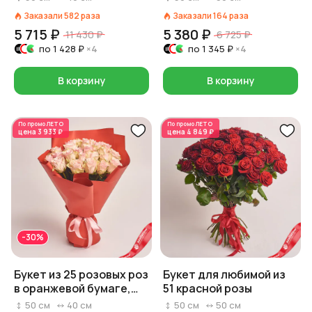
Заказали
582
раза
Заказали
164
раза
5 715 ₽
5 380 ₽
11 430 ₽
6 725 ₽
по
1 428 ₽
×4
по
1 345 ₽
×4
В корзину
В корзину
По промо
ЛЕТО
По промо
ЛЕТО
цена
3 933 ₽
цена
4 849 ₽
-30%
Букет из 25 розовых роз
Букет для любимой из
в оранжевой бумаге,
51 красной розы
Россия, 50 см
50
см
40
см
50
см
50
см