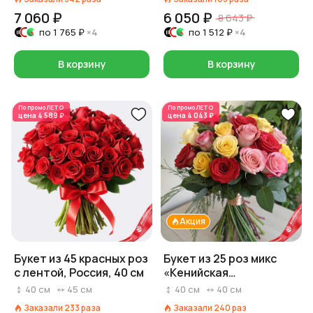
7 060 ₽
6 050 ₽
8 643 ₽
по
1 765 ₽
×4
по
1 512 ₽
×4
В корзину
В корзину
По промо
ЛЕТО
По промо
ЛЕТО
цена
4 589 ₽
цена
4 043 ₽
Акция
Букет из 45 красных роз
Букет из 25 роз микс
с лентой, Россия, 40 см
«Кенийская
красавица», 40 см
40
см
45
см
40
см
40
см
Заказали
233
раза
Заказали
240
раз