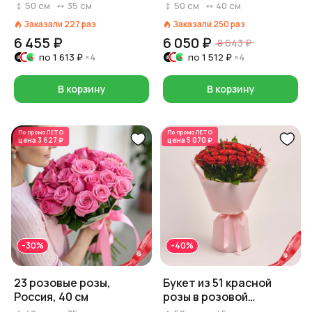
Россия, 50 см
50
см
35
см
50
см
40
см
Заказали
227
раз
Заказали
250
раз
6 455 ₽
6 050 ₽
8 643 ₽
по
1 613 ₽
×4
по
1 512 ₽
×4
В корзину
В корзину
По промо
ЛЕТО
По промо
ЛЕТО
цена
3 627 ₽
цена
5 070 ₽
-30%
-40%
23 розовые розы,
Букет из 51 красной
Россия, 40 см
розы в розовой
упаковке