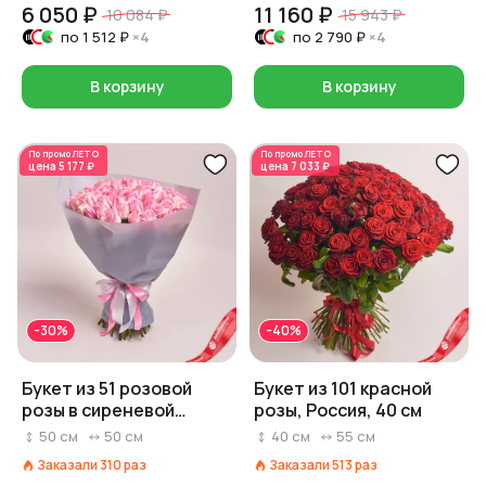
6 050 ₽
11 160 ₽
10 084 ₽
15 943 ₽
по
1 512 ₽
×4
по
2 790 ₽
×4
В корзину
В корзину
По промо
ЛЕТО
По промо
ЛЕТО
цена
5 177 ₽
цена
7 033 ₽
-30%
-40%
Букет из 51 розовой
Букет из 101 красной
розы в сиреневой
розы, Россия, 40 см
пленке, Эквадор, 50 см
50
см
50
см
40
см
55
см
Заказали
310
раз
Заказали
513
раз