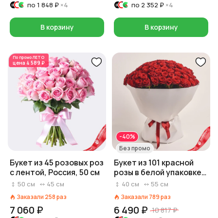
по
1 848 ₽
×4
по
2 352 ₽
×4
В корзину
В корзину
По промо
ЛЕТО
цена
4 589 ₽
-40%
Без промо
Букет из 45 розовых роз
Букет из 101 красной
с лентой, Россия, 50 см
розы в белой упаковке,
Россия, 40 см
50
см
45
см
40
см
55
см
Заказали
258
раз
Заказали
789
раз
7 060 ₽
6 490 ₽
10 817 ₽