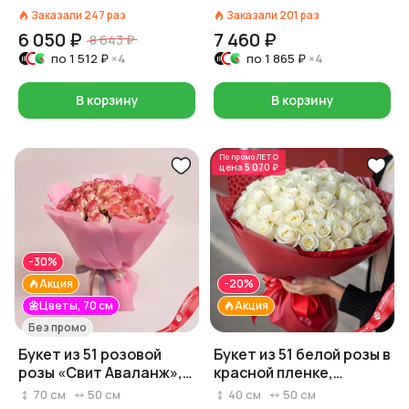
Заказали
247
раз
Заказали
201
раз
6 050 ₽
7 460 ₽
8 643 ₽
по
1 512 ₽
×4
по
1 865 ₽
×4
В корзину
В корзину
По промо
ЛЕТО
цена
5 070 ₽
-30%
Акция
-20%
🌼Цветы, 70 см
Акция
Без промо
Букет из 51 розовой
Букет из 51 белой розы в
розы «Свит Аваланж»,
красной пленке,
70 см, Россия
Россия, 40 см
70
см
50
см
40
см
50
см