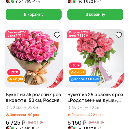
по
1 765 ₽
×4
по
1 622 ₽
×4
В корзину
В корзину
По промо
ЛЕТО
По промо
ЛЕТО
цена
4 371 ₽
цена
3 998 ₽
-30%
-20%
Акция
Акция
Хорошая цена
Букет из 35 розовых роз
Букет из 29 розовых роз
в крафте, 50 см, Россия
«Родственные души»,
Россия, 50 см
50
см
35
см
50
см
40
см
Заказали
190
раз
Заказали
422
раза
6 725 ₽
6 150 ₽
8 407 ₽
8 786 ₽
по
1 681 ₽
×4
по
1 537 ₽
×4