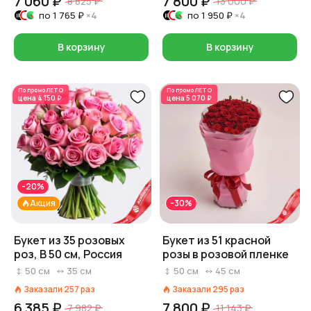
7 060 ₽
7 800 ₽
8 825 ₽
13 000 ₽
по
1 765 ₽
×4
по
1 950 ₽
×4
В корзину
В корзину
По промо
ЛЕТО
По промо
ЛЕТО
цена
4 150 ₽
цена
5 070 ₽
-20%
Акция
-30%
Букет из 35 розовых
Букет из 51 красной
роз, В 50 см, Россия
розы в розовой пленке
50
см
35
см
50
см
45
см
Заказали
257
раз
Заказали
295
раз
6 385 ₽
7 800 ₽
7 982 ₽
11 143 ₽