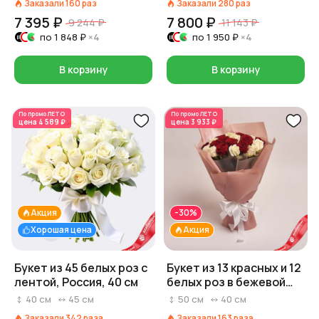
Заказали
160
раз
Заказали
280
раз
7 395 ₽
7 800 ₽
9 244 ₽
11 143 ₽
по
1 848 ₽
×4
по
1 950 ₽
×4
В корзину
В корзину
По промо
ЛЕТО
По промо
ЛЕТО
цена
4 589 ₽
цена
3 933 ₽
Акция
-30%
Хорошая цена
Акция
Букет из 45 белых роз с
Букет из 13 красных и 12
лентой, Россия, 40 см
белых роз в бежевой
пленке
40
см
45
см
50
см
40
см
Заказали
342
раза
Заказали
163
раза