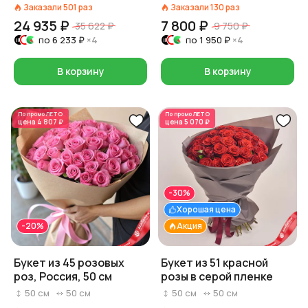
Заказали
501
раз
Заказали
130
раз
24 935 ₽
7 800 ₽
35 622 ₽
9 750 ₽
по
6 233 ₽
×4
по
1 950 ₽
×4
В корзину
В корзину
По промо
ЛЕТО
По промо
ЛЕТО
цена
4 807 ₽
цена
5 070 ₽
-30%
Хорошая цена
-20%
Акция
Букет из 45 розовых
Букет из 51 красной
роз, Россия, 50 см
розы в серой пленке
50
см
50
см
50
см
50
см