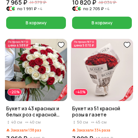
7 965 ₽
10 820 ₽
11 379 ₽
18 034 ₽
по
1 991 ₽
×4
по
2 705 ₽
×4
В корзину
В корзину
По промо
ЛЕТО
По промо
ЛЕТО
цена
4 589 ₽
цена
5 070 ₽
-20%
-40%
Букет из 43 красных и
Букет из 51 красной
белых роз с красной
розы в газете
лентой, 40 см, Россия
40
см
40
см
50
см
45
см
Заказали
138
раз
Заказали
334
раза