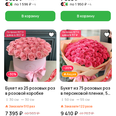
по
1 596 ₽
×4
по
1 950 ₽
×4
В корзину
В корзину
По промо
ЛЕТО
По промо
ЛЕТО
цена
4 807 ₽
цена
6 117 ₽
-20%
-30%
Акция
Букет из 25 розовых роз
Букет из 75 розовых роз
в розовой коробке
в персиковой пленке, 50
см
30
см
30
см
50
см
55
см
Заказали
510
раз
Заказали
122
раза
7 395 ₽
9 410 ₽
10 565 ₽
11 763 ₽