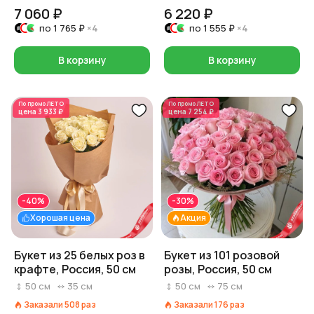
7 060 ₽
6 220 ₽
по
1 765 ₽
×4
по
1 555 ₽
×4
В корзину
В корзину
По промо
ЛЕТО
По промо
ЛЕТО
цена
3 933 ₽
цена
7 254 ₽
-40%
-30%
Хорошая цена
Акция
Букет из 25 белых роз в
Букет из 101 розовой
крафте, Россия, 50 см
розы, Россия, 50 см
50
см
35
см
50
см
75
см
Заказали
508
раз
Заказали
176
раз