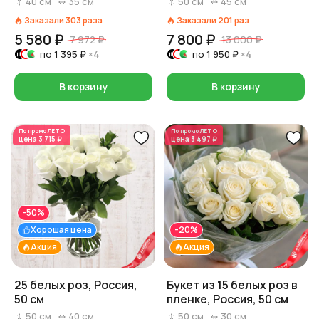
40
см
35
см
50
см
45
см
Заказали
303
раза
Заказали
201
раз
5 580 ₽
7 800 ₽
7 972 ₽
13 000 ₽
по
1 395 ₽
×4
по
1 950 ₽
×4
В корзину
В корзину
По промо
ЛЕТО
По промо
ЛЕТО
цена
3 715 ₽
цена
3 497 ₽
-50%
Хорошая цена
-20%
Акция
Акция
25 белых роз, Россия,
Букет из 15 белых роз в
50 см
пленке, Россия, 50 см
50
см
40
см
50
см
30
см