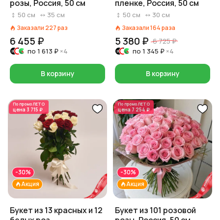
розы, Россия, 50 см
пленке, Россия, 50 см
50
см
35
см
50
см
30
см
Заказали
227
раз
Заказали
164
раза
6 455 ₽
5 380 ₽
6 725 ₽
по
1 613 ₽
×4
по
1 345 ₽
×4
В корзину
В корзину
По промо
ЛЕТО
По промо
ЛЕТО
цена
3 715 ₽
цена
7 254 ₽
-30%
-30%
Акция
Акция
Букет из 13 красных и 12
Букет из 101 розовой