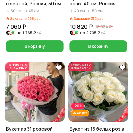
с лентой, Россия, 50 см
розы, 40 см, Россия
50
см
45
см
40
см
50
см
Заказали
258
раз
Заказали
312
раз
7 060 ₽
10 820 ₽
18 034 ₽
по
1 765 ₽
×4
по
2 705 ₽
×4
В корзину
В корзину
По промо
ЛЕТО
По промо
ЛЕТО
цена
4 196 ₽
цена
3 497 ₽
-20%
Акция
Букет из 31 розовой
Букет из 15 белых роз в