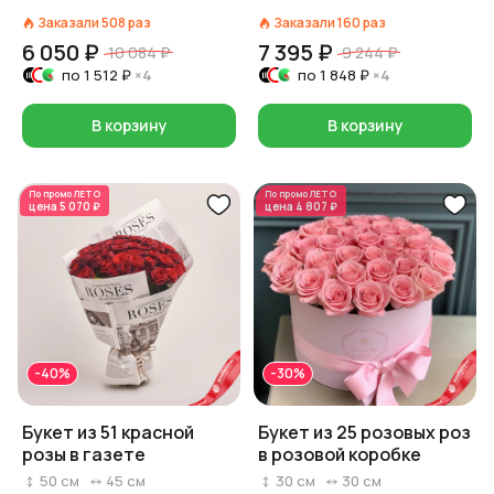
Заказали
508
раз
Заказали
160
раз
6 050 ₽
7 395 ₽
10 084 ₽
9 244 ₽
по
1 512 ₽
×4
по
1 848 ₽
×4
В корзину
В корзину
По промо
ЛЕТО
По промо
ЛЕТО
цена
5 070 ₽
цена
4 807 ₽
-40%
-30%
Букет из 51 красной
Букет из 25 розовых роз
розы в газете
в розовой коробке
50
см
45
см
30
см
30
см