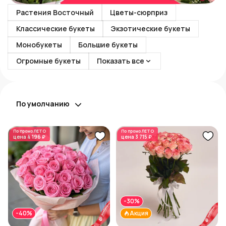
Растения Восточный
Цветы-сюрприз
Классические букеты
Экзотические букеты
Монобукеты
Большие букеты
Огромные букеты
Показать все
По умолчанию
По промо
ЛЕТО
По промо
ЛЕТО
цена
4 196 ₽
цена
3 715 ₽
-30%
-40%
Акция