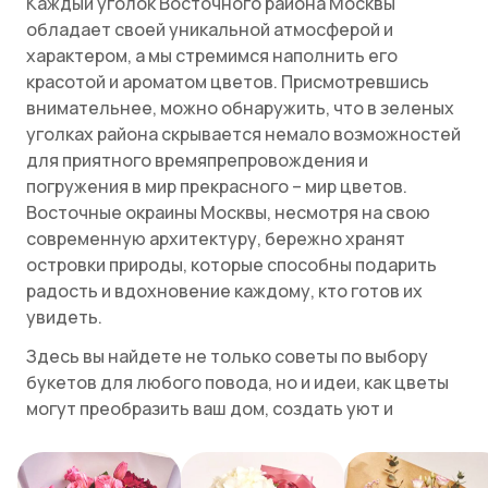
Каждый уголок Восточного района Москвы
обладает своей уникальной атмосферой и
характером, а мы стремимся наполнить его
красотой и ароматом цветов. Присмотревшись
внимательнее, можно обнаружить, что в зеленых
уголках района скрывается немало возможностей
для приятного времяпрепровождения и
погружения в мир прекрасного – мир цветов.
Восточные окраины Москвы, несмотря на свою
современную архитектуру, бережно хранят
островки природы, которые способны подарить
радость и вдохновение каждому, кто готов их
увидеть.
Здесь вы найдете не только советы по выбору
букетов для любого повода, но и идеи, как цветы
могут преобразить ваш дом, создать уют и
добавить ярких акцентов в повседневную жизнь.
Откройте для себя секреты ухода за цветами и
узнайте о новинках флористики, которые уже