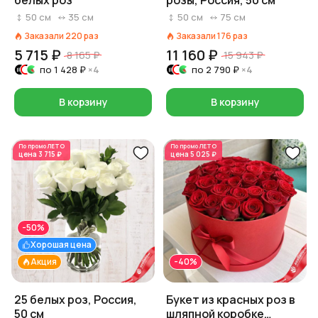
белых роз
розы, Россия, 50 см
50
см
35
см
50
см
75
см
Заказали
220
раз
Заказали
176
раз
5 715 ₽
11 160 ₽
8 165 ₽
15 943 ₽
по
1 428 ₽
×4
по
2 790 ₽
×4
В корзину
В корзину
По промо
ЛЕТО
По промо
ЛЕТО
цена
3 715 ₽
цена
5 025 ₽
-50%
Хорошая цена
Акция
-40%
25 белых роз, Россия,
Букет из красных роз в
50 см
шляпной коробке