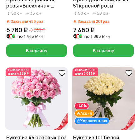
розы «Василина»,
51 красной розы
Россия, 50 см
50
см
35
см
50
см
50
см
Заказали
486
раз
Заказали
201
раз
5 780 ₽
7 460 ₽
8 258 ₽
по
1 445 ₽
×4
по
1 865 ₽
×4
В корзину
В корзину
По промо
ЛЕТО
По промо
ЛЕТО
цена
4 589 ₽
цена
7 033 ₽
-40%
Акция
Хорошая цена
Букет из 45 розовых роз
Букет из 101 белой