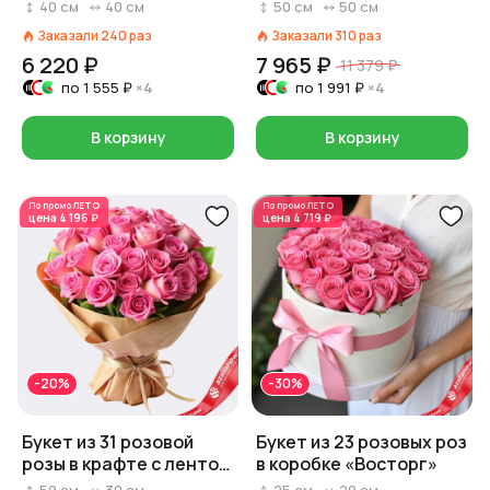
красавица», 40 см
пленке, Эквадор, 50 см
40
см
40
см
50
см
50
см
Заказали
240
раз
Заказали
310
раз
6 220 ₽
7 965 ₽
11 379 ₽
по
1 555 ₽
×4
по
1 991 ₽
×4
В корзину
В корзину
По промо
ЛЕТО
По промо
ЛЕТО
цена
4 196 ₽
цена
4 719 ₽
-20%
-30%
Букет из 31 розовой
Букет из 23 розовых роз
розы в крафте с лентой,
в коробке «Восторг»
Россия, 50 см