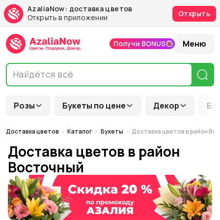
AzaliaNow: доставка цветов
Открыть
Открыть в приложении
Меню
Получи BONUS
Розы
Букеты по цене
Декор
Бу
Доставка цветов
Каталог
Букеты
Доставка цветов в район Во
Доставка цветов в район
Восточный