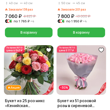
лентой, 40 см, Россия
упаковке
40
см
40
см
50
см
45
см
Заказали
138
раз
Заказали
201
раз
7 060 ₽
7 800 ₽
8 825 ₽
13 000 ₽
по
1 765 ₽
×4
по
1 950 ₽
×4
В корзину
В корзину
По промо
ЛЕТО
По промо
ЛЕТО
цена
4 043 ₽
цена
5 177 ₽
Акция
-30%
Букет из 25 роз микс
Букет из 51 розовой
«Кенийская
розы в сиреневой