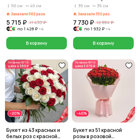
«Любовь в коробке»
50
см
40
см
35
см
35
см
Заказали
582
раза
Заказали
350
раз
5 715 ₽
7 730 ₽
11 430 ₽
12 884 ₽
по
1 428 ₽
×4
по
1 932 ₽
×4
В корзину
В корзину
По промо
ЛЕТО
По промо
ЛЕТО
цена
4 589 ₽
цена
5 070 ₽
-20%
-40%
Букет из 43 красных и
Букет из 51 красной
белых роз с красной
розы в розовой