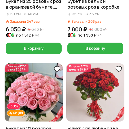
Букет из 25 розовых роз
Букет из белых и
в оранжевой бумаге,
розовых роз в коробке
Россия, 50 см
50
см
40
см
35
см
35
см
Заказали
247
раз
Заказали
208
раз
6 050 ₽
7 800 ₽
8 643 ₽
13 000 ₽
по
1 512 ₽
×4
по
1 950 ₽
×4
В корзину
В корзину
По промо
ЛЕТО
По промо
ЛЕТО
цена
3 757 ₽
цена
4 849 ₽
-30%
Акция
Букет из 21 розовой
Букет для любимой из