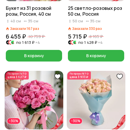
Букет из 31 розовой
25 светло-розовых роз
розы, Россия, 40 см
50 см, Россия
40
см
35
см
50
см
35
см
Заказали
167
раз
Заказали
330
раз
6 455 ₽
5 715 ₽
10 759 ₽
8 165 ₽
по
1 613 ₽
×4
по
1 428 ₽
×4
В корзину
В корзину
По промо
ЛЕТО
По промо
ЛЕТО
цена
3 627 ₽
цена
3 933 ₽
-30%
-30%