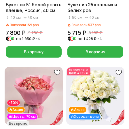
Букет из 51 белой розы в
Букет из 25 красных и
пленке, Россия, 40 см
белых роз
40
см
40
см
50
см
40
см
Заказали
159
раз
Заказали
537
раз
7 800 ₽
5 715 ₽
9 750 ₽
8 165 ₽
по
1 950 ₽
×4
по
1 428 ₽
×4
В корзину
В корзину
По промо
ЛЕТО
цена
4 589 ₽
-30%
Акция
Акция
🌼Цветы, 70 см
Хорошая цена
Без промо