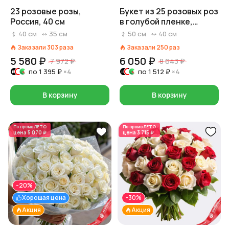
23 розовые розы,
Букет из 25 розовых роз
Россия, 40 см
в голубой пленке,
Россия, 50 см
40
см
35
см
50
см
40
см
Заказали
303
раза
Заказали
250
раз
5 580 ₽
6 050 ₽
7 972 ₽
8 643 ₽
по
1 395 ₽
×4
по
1 512 ₽
×4
В корзину
В корзину
По промо
ЛЕТО
По промо
ЛЕТО
цена
5 070 ₽
цена
3 715 ₽
-20%
Хорошая цена
-30%
Акция
Акция