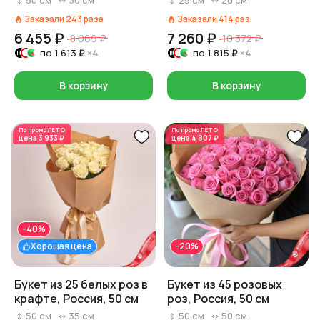
50
см
30
см
25
см
20
см
Заказали
243
раза
Заказали
414
раз
6 455 ₽
7 260 ₽
8 069 ₽
10 372 ₽
по
1 613 ₽
×4
по
1 815 ₽
×4
В корзину
В корзину
По промо
ЛЕТО
По промо
ЛЕТО
цена
3 933 ₽
цена
4 807 ₽
-40%
Хорошая цена
-20%
Букет из 25 белых роз в
Букет из 45 розовых
крафте, Россия, 50 см
роз, Россия, 50 см
50
см
35
см
50
см
50
см