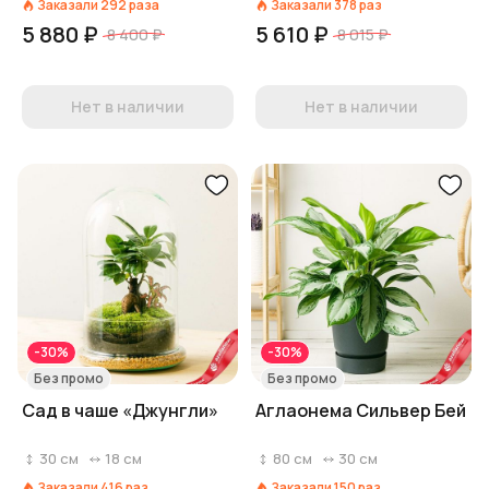
Заказали
292
раза
Заказали
378
раз
5 880 ₽
5 610 ₽
8 400 ₽
8 015 ₽
Нет в наличии
Нет в наличии
-30%
-30%
Без промо
Без промо
Сад в чаше «Джунгли»
Аглаонема Сильвер Бей
30
см
18
см
80
см
30
см
Заказали
416
раз
Заказали
150
раз