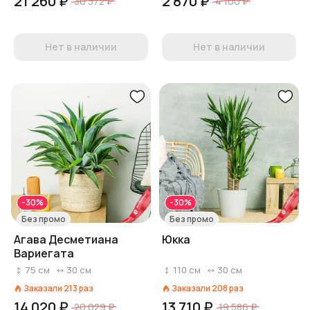
21 260 ₽
2 870 ₽
30 372 ₽
4 100 ₽
Нет в наличии
Нет в наличии
-30%
-30%
Без промо
Без промо
Агава Десметиана
Юкка
Вариегата
75
см
30
см
110
см
30
см
Заказали
213
раз
Заказали
208
раз
14 020 ₽
13 710 ₽
20 029 ₽
19 586 ₽