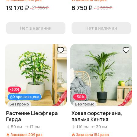
19 170 ₽
8 750 ₽
27 386 ₽
12 500 ₽
Нет в наличии
Нет в наличии
-30%
Хорошая цена
-30%
Без промо
Без промо
Растение Шеффлера
Ховея форстериана,
Герда
пальма Кентия
50
см
17
см
110
см
30
см
Заказали
209
раз
Заказали
154
раза