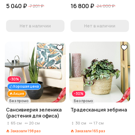
5 040 ₽
16 800 ₽
7 201 ₽
24 000 ₽
Нет в наличии
Нет в наличии
-30%
Хорошая цена
Акция
-30%
Без промо
Без промо
Сансивиерия зеленика
Традесканция зебрина
(растения для офиса)
65
см
20
см
30
см
17
см
Заказали
198
раз
Заказали
165
раз