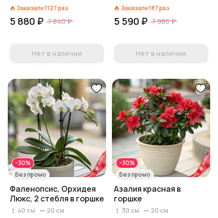
Заказали
1127
раз
Заказали
187
раз
5 880 ₽
5 590 ₽
7 840 ₽
7 986 ₽
Нет в наличии
Нет в наличии
-30%
-30%
Без промо
Без промо
Фаленопсис, Орхидея
Азалия красная в
Люкс, 2 стебля в горшке
горшке
40
см
20
см
30
см
20
см