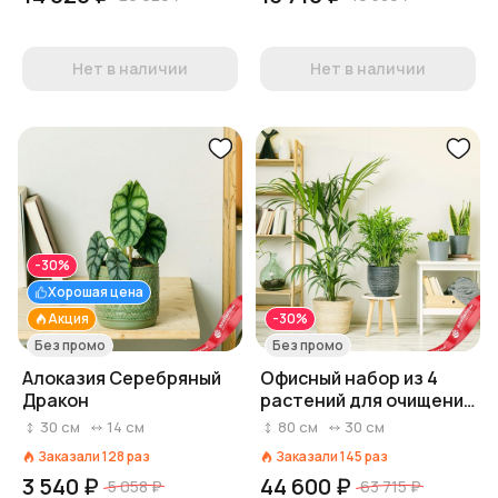
Нет в наличии
Нет в наличии
-30%
Хорошая цена
Акция
-30%
Без промо
Без промо
Алоказия Серебряный
Офисный набор из 4
Дракон
растений для очищения
и релаксации
30
см
14
см
80
см
30
см
Заказали
128
раз
Заказали
145
раз
3 540 ₽
44 600 ₽
5 058 ₽
63 715 ₽