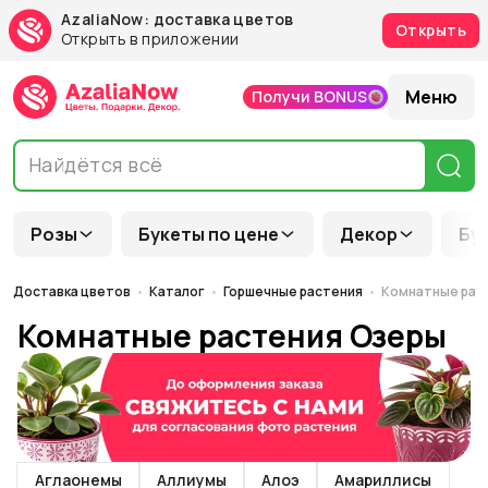
AzaliaNow: доставка цветов
Открыть
Открыть в приложении
Меню
Получи BONUS
Розы
Букеты по цене
Декор
Бу
Доставка цветов
Каталог
Горшечные растения
Комнатные рас
Комнатные растения Озеры
Аглаонемы
Аллиумы
Алоэ
Амариллисы