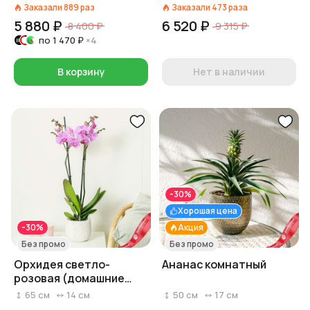
Заказали
889
раз
Заказали
473
раза
5 880 ₽
6 520 ₽
8 400 ₽
9 315 ₽
по
1 470 ₽
×4
В корзину
Нет в наличии
-30%
Хорошая цена
-30%
Акция
Без промо
Без промо
Орхидея светло-
Ананас комнатный
розовая (домашние
растения в горшках)
65
см
14
см
50
см
17
см