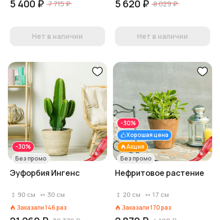
5 400 ₽
5 620 ₽
7 715 ₽
8 029 ₽
Нет в наличии
Нет в наличии
-30%
Хорошая цена
-30%
Акция
Без промо
Без промо
Эуфорбия Ингенс
Нефритовое растение
90
см
30
см
20
см
17
см
Заказали
146
раз
Заказали
170
раз