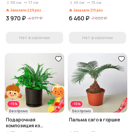
кротонов в горшках
монстерой в горшке
50
см
17
см
40
см
15
см
Заказали
229
раз
Заказали
215
раз
3 970 ₽
6 460 ₽
4 671 ₽
7 600 ₽
Нет в наличии
Нет в наличии
-15%
-15%
Без промо
Без промо
Подарочная
Пальма саго в горшке
композиция из
папоротников в