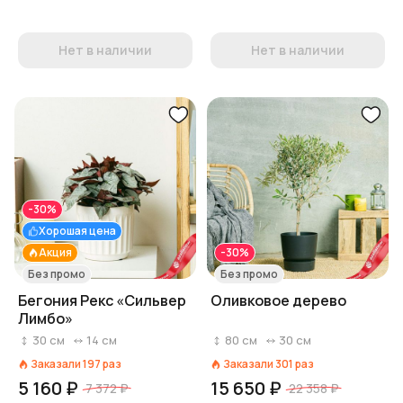
Нет в наличии
Нет в наличии
-30%
Хорошая цена
Акция
-30%
Без промо
Без промо
Бегония Рекс «Сильвер
Оливковое дерево
Лимбо»
30
см
14
см
80
см
30
см
Заказали
197
раз
Заказали
301
раз
5 160 ₽
15 650 ₽
7 372 ₽
22 358 ₽