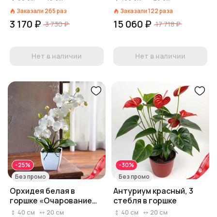
горшке
Заказали
265
раз
Заказали
122
раза
3 170 ₽
15 060 ₽
3 730 ₽
17 718 ₽
Нет в наличии
Нет в наличии
-25%
-30%
Без промо
Без промо
Орхидея белая в
Антуриум красный, 3
горшке «Очарование
стебля в горшке
орхидеи»
40
см
20
см
40
см
20
см