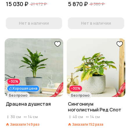
15 030 ₽
5 870 ₽
21 472 ₽
8 386 ₽
Нет в наличии
Нет в наличии
-30%
Хорошая цена
-30%
Без промо
Без промо
Драцена душистая
Сингониум
ноголистный Ред Спот
30
см
14
см
40
см
14
см
Заказали
149
раз
Заказали
152
раза