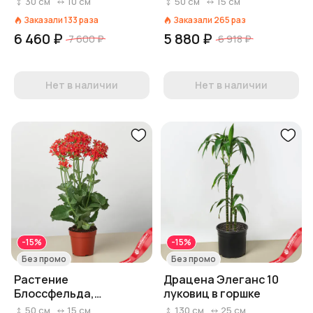
30
см
10
см
50
см
15
см
горшках
Заказали
133
раза
Заказали
265
раз
6 460 ₽
5 880 ₽
7 600 ₽
6 918 ₽
Нет в наличии
Нет в наличии
-15%
-15%
Без промо
Без промо
Растение
Драцена Элеганс 10
Блоссфельда,
луковиц в горшке
Каланхоэ красное в
50
см
15
см
130
см
25
см