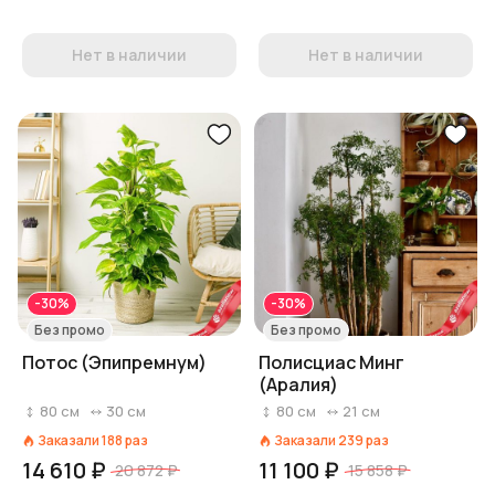
Нет в наличии
Нет в наличии
-30%
-30%
Без промо
Без промо
Потос (Эпипремнум)
Полисциас Минг
(Аралия)
80
см
30
см
80
см
21
см
Заказали
188
раз
Заказали
239
раз
14 610 ₽
11 100 ₽
20 872 ₽
15 858 ₽