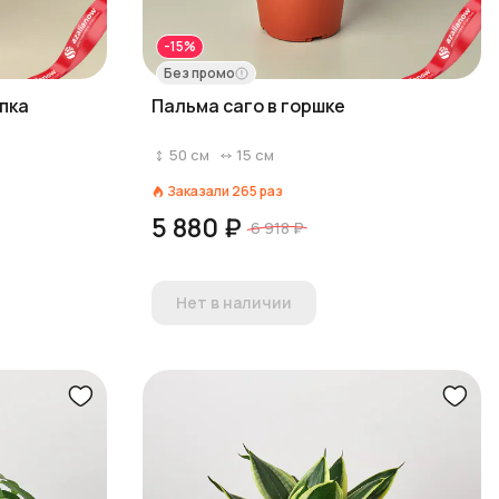
-15%
Без промо
пка
Пальма саго в горшке
50
см
15
см
Заказали
265
раз
5 880 ₽
6 918 ₽
Нет в наличии