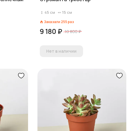
45
см
15
см
Заказали
255
раз
9 180 ₽
10 800 ₽
Нет в наличии