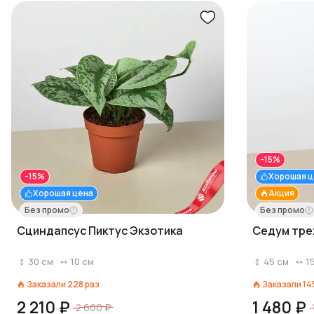
-15%
-15%
Хорошая ц
Хорошая цена
Акция
Без промо
Без промо
Сциндапсус Пиктус Экзотика
Седум тре
30
см
10
см
45
см
1
Заказали
228
раз
Заказали
14
2 210 ₽
1 480 ₽
2 600 ₽