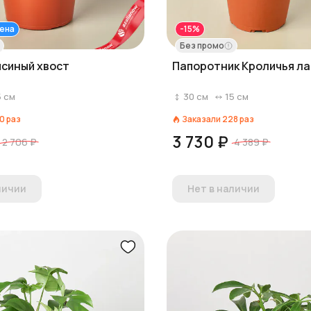
ена
-15%
Без промо
ысиный хвост
Папоротник Кроличья ла
5
см
30
см
15
см
0
раз
Заказали
228
раз
3 730 ₽
2 706 ₽
4 389 ₽
личии
Нет в наличии