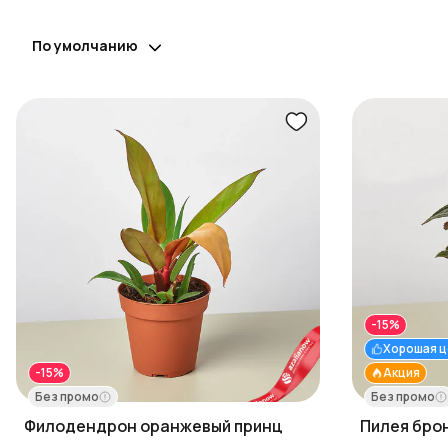
По умолчанию
-15%
Хорошая ц
-15%
Акция
Без промо
Без промо
Филодендрон оранжевый принц
Пилея бро