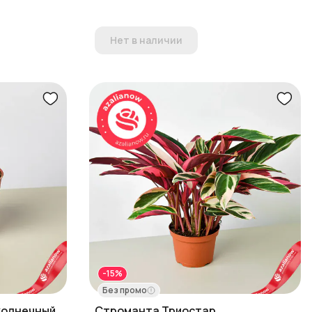
Нет в наличии
-15%
Без промо
Солнечный
Строманта Триостар