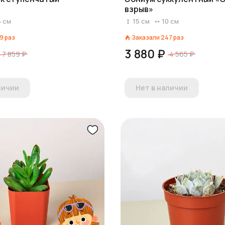
взрыв»
5
см
15
см
10
см
9
раз
Заказали
247
раз
3 880 ₽
7 859 ₽
4 565 ₽
личии
Нет в наличии