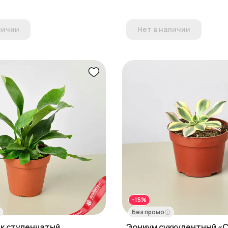
личии
Нет в наличии
-15%
Без промо
к ступенчатый
Эониум суккулентный «