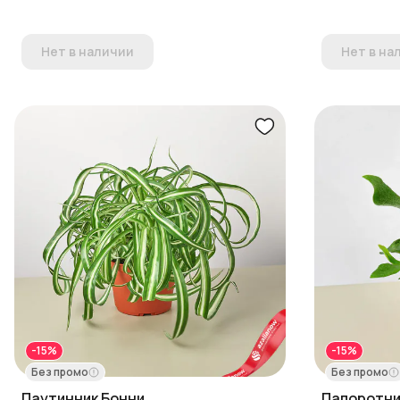
Нет в наличии
Нет в на
-15%
-15%
Без промо
Без промо
Паутинник Бонни
Папоротни