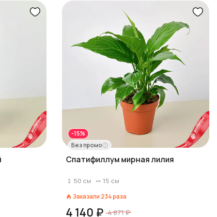
-15%
Без промо
й
Спатифиллум мирная лилия
50
см
15
см
Заказали
234
раза
4 140 ₽
4 871 ₽