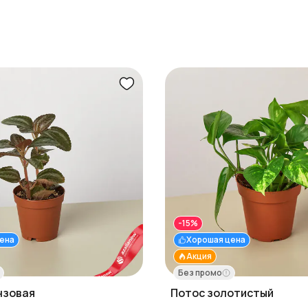
-15%
ена
Хорошая цена
Акция
Без промо
нзовая
Потос золотистый