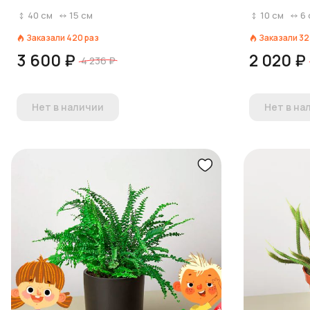
40
см
15
см
10
см
6
Заказали
420
раз
Заказали
32
3 600 ₽
2 020 ₽
4 236 ₽
Нет в наличии
Нет в на