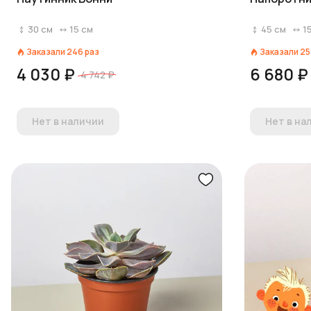
30
см
15
см
45
см
1
Заказали
246
раз
Заказали
25
4 030 ₽
6 680 ₽
4 742 ₽
Нет в наличии
Нет в на