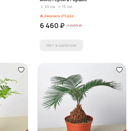
40
см
15
см
Заказали
215
раз
6 460 ₽
7 600 ₽
Нет в наличии