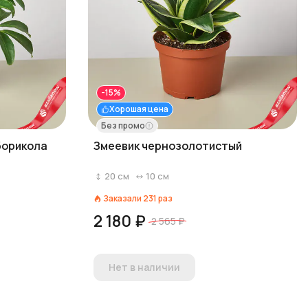
-15%
Хорошая цена
Без промо
борикола
Змеевик чернозолотистый
20
см
10
см
Заказали
231
раз
2 180 ₽
2 565 ₽
Нет в наличии