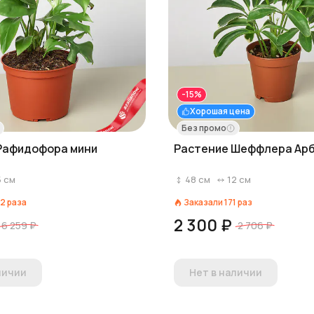
-15%
Хорошая цена
Без промо
Рафидофора мини
Растение Шеффлера Ар
5
см
48
см
12
см
2
раза
Заказали
171
раз
2 300 ₽
6 259 ₽
2 706 ₽
личии
Нет в наличии