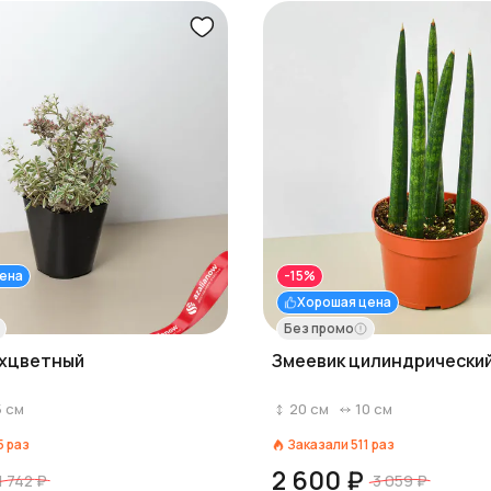
ена
-15%
Хорошая цена
Без промо
хцветный
Змеевик цилиндрически
5
см
20
см
10
см
5
раз
Заказали
511
раз
2 600 ₽
1 742 ₽
3 059 ₽