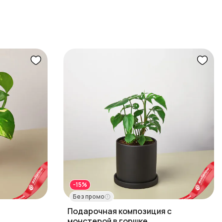
-15%
Без промо
Подарочная композиция с
монстерой в горшке