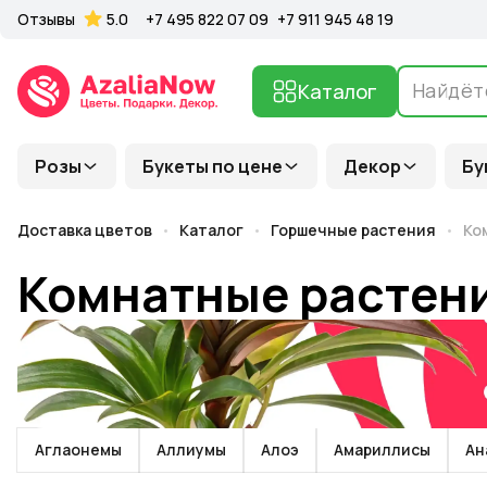
Отзывы
5.0
+7 495 822 07 09
+7 911 945 48 19
Каталог
Розы
Букеты по цене
Декор
Бу
Доставка цветов
Каталог
Горшечные растения
Ко
Комнатные растен
Аглаонемы
Аллиумы
Алоэ
Амариллисы
Ан