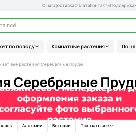
О нас
Доставка
Оплата
Контакты
Поддержка
кет по поводу
Комнатные растения
По цв
мнатные растения Серебряные Пруды
ия Серебряные Пру
анасы
Алоказии
Бегонии
Показать все