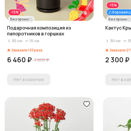
-15%
-15%
Хорошая ц
Без промо
Без промо
Подарочная композиция из
Кактус Кр
папоротников в горшках
30
см
10
см
30
см
1
Заказали
133
раза
Заказали
27
6 460 ₽
2 300 ₽
7 600 ₽
Нет в наличии
Нет в на