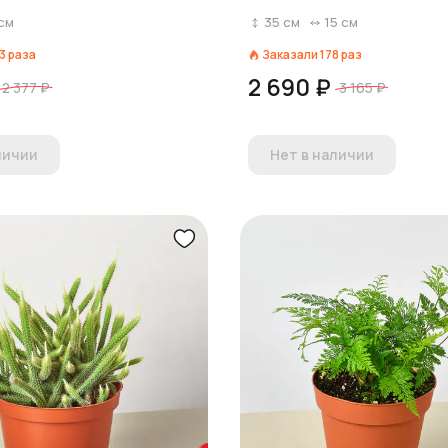
см
35
см
15
см
3
раза
Заказали
178
раз
2 690 ₽
2 377 ₽
3 165 ₽
личии
Нет в наличии