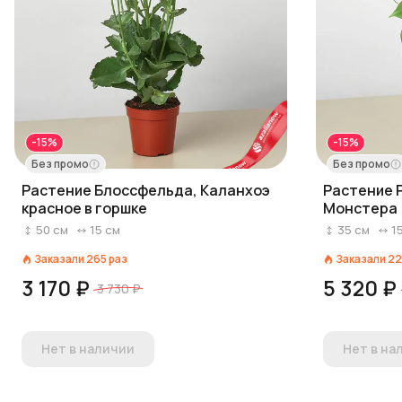
-15%
-15%
Без промо
Без промо
Растение Блоссфельда, Каланхоэ
Растение 
красное в горшке
Монстера
50
см
15
см
35
см
1
Заказали
265
раз
Заказали
22
3 170 ₽
5 320 ₽
3 730 ₽
Нет в наличии
Нет в на