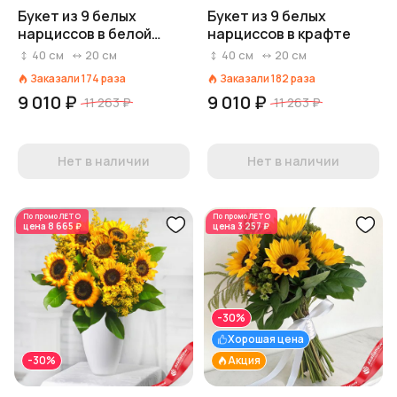
Букет из 9 белых
Букет из 9 белых
нарциссов в белой
нарциссов в крафте
пленке
40
см
20
см
40
см
20
см
Заказали
174
раза
Заказали
182
раза
9 010 ₽
9 010 ₽
11 263 ₽
11 263 ₽
Нет в наличии
Нет в наличии
По промо
ЛЕТО
По промо
ЛЕТО
цена
8 665 ₽
цена
3 257 ₽
-30%
Хорошая цена
-30%
Акция