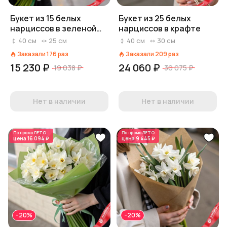
Букет из 15 белых
Букет из 25 белых
нарциссов в зеленой
нарциссов в крафте
пленке
40
см
25
см
40
см
30
см
Заказали
176
раз
Заказали
209
раз
15 230 ₽
24 060 ₽
19 038 ₽
30 075 ₽
Нет в наличии
Нет в наличии
По промо
ЛЕТО
По промо
ЛЕТО
цена
16 094 ₽
цена
9 445 ₽
-20%
-20%