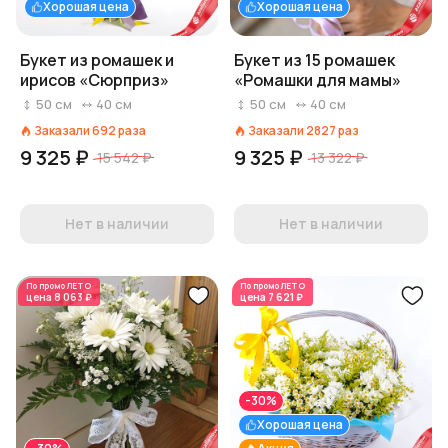
Хорошая цена
Хорошая цена
Букет из ромашек и
Букет из 15 ромашек
ирисов «Сюрприз»
«Ромашки для мамы»
50
см
40
см
50
см
40
см
Заказали
692
раза
Заказали
2827
раз
9 325 ₽
9 325 ₽
15 542 ₽
13 322 ₽
Нет в наличии
Нет в наличии
По промо
ЛЕТО
По промо
ЛЕТО
цена
8 063 ₽
цена
7 621 ₽
-30%
Хорошая цена