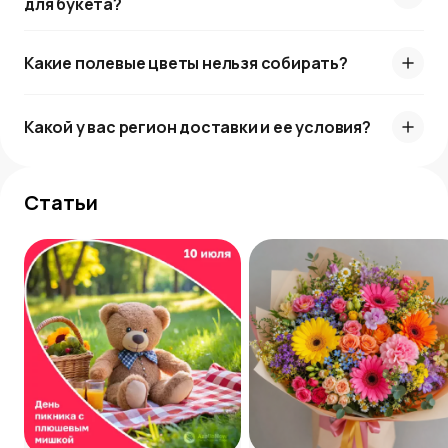
для букета?
преимуществ помимо богатого символического
значения:
Какие полевые цветы нельзя собирать?
Естественная красота и свежесть делают
такие композиции привлекательными для
Какой у вас регион доставки и ее условия?
самых разных ситуаций.
Легкость и естественность полевых цветов
создают ощущение связи с природой, что
Статьи
позволяет подчеркнуть натуральность и
уникальность вашего подарка.
Универсальность таких букетов также
является немаловажным фактором.
Полевые цветы можно использовать не только
для подарков, но и для декора — как в интерьере,
так и на различных мероприятиях. Они подходят
как для торжеств, так и для более спокойных и
интимных случаев. Букеты полевых цветов смогут