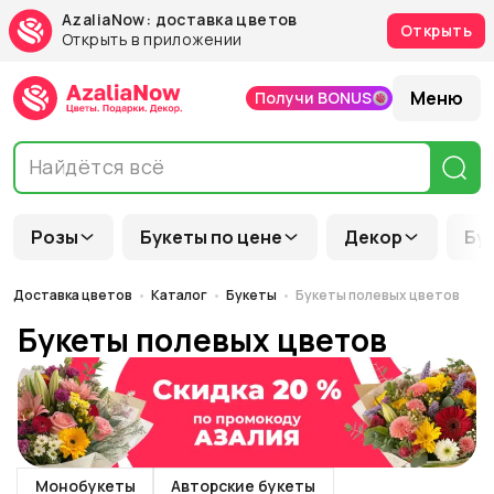
AzaliaNow: доставка цветов
Открыть
Открыть в приложении
Меню
Получи BONUS
Розы
Букеты по цене
Декор
Бу
Доставка цветов
Каталог
Букеты
Букеты полевых цветов
Букеты полевых цветов
Монобукеты
Авторские букеты