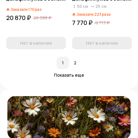
лентой
лентой
50
см
25
см
Заказали
170
раз
Заказали
223
раза
20 870 ₽
26 088 ₽
7 770 ₽
9 713 ₽
Нет в наличии
Нет в наличии
1
2
Показать еще