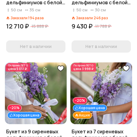
дельфиниумов с белой
дельфиниумов с белой
лентой
лентой
50
см
35
см
50
см
30
см
Заказали
194
раза
Заказали
246
раз
12 710 ₽
9 430 ₽
15 888 ₽
11 788 ₽
Нет в наличии
Нет в наличии
По промо
ЛЕТО
По промо
ЛЕТО
цена
5 051 ₽
цена
3 998 ₽
-20%
-20%
Хорошая цена
Хорошая цена
Акция
Букет из 9 сиреневых
Букет из 7 сиреневых