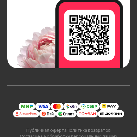
нежностью и естественностью, делает такие
композиции идеальными для влюбленных пар.
Это прекрасный способ выразить свои чувства и
показать, как важно быть рядом. Полевые цветы,
как символ легкости и простоты, идеально
передают атмосферу настоящей любви и
взаимопонимания. А заказать букет болевых
цветов вы можете в нашем интернет-магазине с
доставкой.
Уход за букетом полевых цветов
Чтобы ваш букет полевых цветов оставался
свежим как можно дольше, необходимо
соблюдать несколько простых правил ухода. Для
того чтобы продлить жизнь цветам, важно
поддерживать воду в вазе чистой и регулярно
менять ее.
Некоторые цветы, например, ромашки, требуют
Публичная оферта
Политика возвратов
Согласие на обработку персональных данных