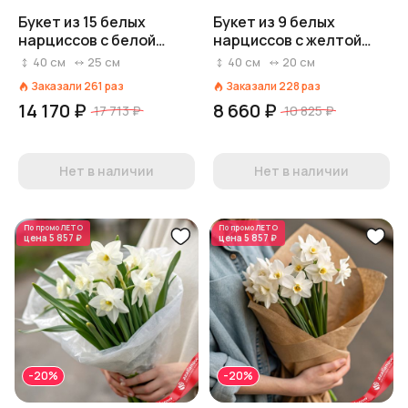
Букет из 15 белых
Букет из 9 белых
нарциссов с белой
нарциссов с желтой
лентой
лентой
40
см
25
см
40
см
20
см
Заказали
261
раз
Заказали
228
раз
14 170 ₽
8 660 ₽
17 713 ₽
10 825 ₽
Нет в наличии
Нет в наличии
По промо
ЛЕТО
По промо
ЛЕТО
цена
5 857 ₽
цена
5 857 ₽
-20%
-20%