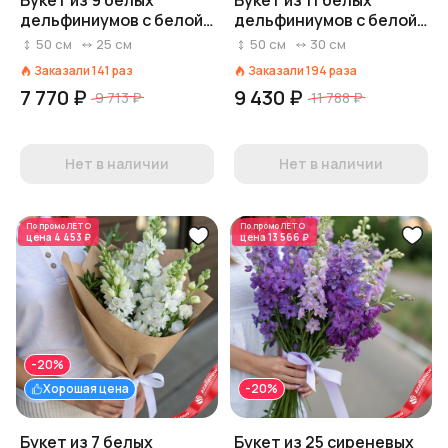
Букет из 9 белых
Букет из 11 белых
дельфиниумов с белой
дельфиниумов с белой
лентой
лентой
50
см
25
см
50
см
30
см
Заказали
141
раз
Заказали
194
раза
7 770 ₽
9 430 ₽
9 713 ₽
11 788 ₽
Нет в наличии
Нет в наличии
По промо
ЛЕТО
По промо
ЛЕТО
цена
4 453 ₽
цена
13 566 ₽
-20%
Хорошая цена
-20%
Букет из 7 белых
Букет из 25 сиреневых