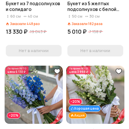
Букет из 7 подсолнухов
Букет из 5 желтых
и солидаго
подсолнухов с белой
лентой
60
см
40
см
50
см
30
см
Заказали
448
раз
Заказали
182
раза
13 330 ₽
5 010 ₽
19 043 ₽
7 158 ₽
Нет в наличии
Нет в наличии
По промо
ЛЕТО
По промо
ЛЕТО
цена
6 130 ₽
цена
3 998 ₽
-20%
Хорошая цена
-20%
Акция