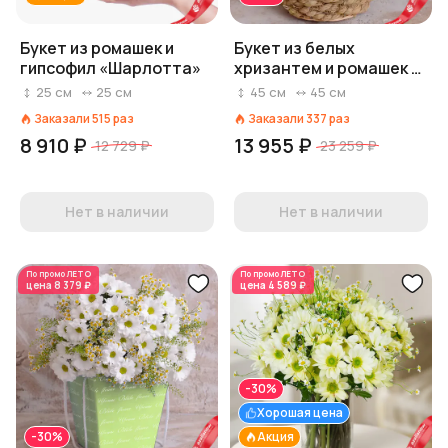
Букет из ромашек и
Букет из белых
гипсофил «Шарлотта»
хризантем и ромашек в
корзине
25
см
25
см
45
см
45
см
Заказали
515
раз
Заказали
337
раз
8 910 ₽
13 955 ₽
12 729 ₽
23 259 ₽
Нет в наличии
Нет в наличии
По промо
ЛЕТО
По промо
ЛЕТО
цена
8 379 ₽
цена
4 589 ₽
-30%
Хорошая цена
-30%
Акция