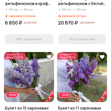
дельфиниумов в крафте
дельфиниумов с белой
с белой лентой
лентой
50
см
25
см
50
см
50
см
Заказали
142
раза
Заказали
127
раз
6 850 ₽
20 870 ₽
8 563 ₽
26 088 ₽
Нет в наличии
Нет в наличии
По промо
ЛЕТО
По промо
ЛЕТО
цена
8 262 ₽
цена
6 130 ₽
-20%
-20%
Букет из 15 сиреневых
Букет из 11 сиреневых