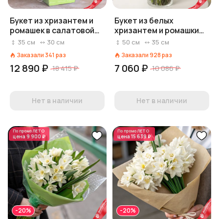
Букет из хризантем и
Букет из белых
ромашек в салатовой
хризантем и ромашки
коробке
«Незабываемый»
35
см
30
см
50
см
35
см
«Аранжировка»
Заказали
341
раз
Заказали
928
раз
12 890 ₽
7 060 ₽
18 415 ₽
10 086 ₽
Нет в наличии
Нет в наличии
По промо
ЛЕТО
По промо
ЛЕТО
цена
9 900 ₽
цена
15 639 ₽
-20%
-20%