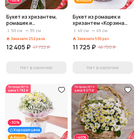
-30%
Акция
Букет из хризантем,
Букет из ромашек и
ромашек и
хризантем «Корзина
колокольчика «Летняя
радости»
50
см
35
см
40
см
45
см
безмятежность»
Заказали
252
раза
Заказали
595
раз
12 405 ₽
11 725 ₽
17 722 ₽
16 750 ₽
Нет в наличии
Нет в наличии
По промо
ЛЕТО
По промо
ЛЕТО
цена
5 792 ₽
цена
9 071 ₽
-30%
Хорошая цена
Акция
-40%