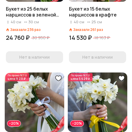
Букет из 25 белых
Букет из 15 белых
нарциссов в зеленой
нарциссов в крафте
пленке
40
см
30
см
40
см
25
см
Заказали
236
раз
Заказали
261
раз
24 760 ₽
14 530 ₽
30 950 ₽
18 163 ₽
Нет в наличии
Нет в наличии
По промо
ЛЕТО
По промо
ЛЕТО
цена
9 211 ₽
цена
5 629 ₽
-20%
-20%