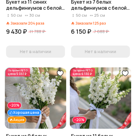
Букет из 11 синих
Букет из 7 белых
дельфиниумов с белой
дельфиниумов с белой
лентой
лентой
50
см
30
см
50
см
25
см
Заказали
204
раза
Заказали
125
раз
9 430 ₽
6 150 ₽
11 788 ₽
7 688 ₽
Нет в наличии
Нет в наличии
По промо
ЛЕТО
По промо
ЛЕТО
цена
5 051 ₽
цена
6 130 ₽
-20%
Хорошая цена
Акция
-20%