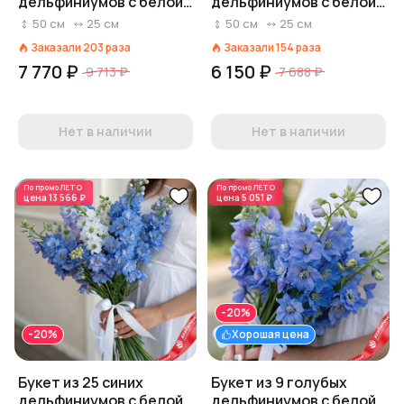
дельфиниумов с белой
дельфиниумов с белой
лентой
лентой
50
см
25
см
50
см
25
см
Заказали
203
раза
Заказали
154
раза
7 770 ₽
6 150 ₽
9 713 ₽
7 688 ₽
Нет в наличии
Нет в наличии
По промо
ЛЕТО
По промо
ЛЕТО
цена
13 566 ₽
цена
5 051 ₽
-20%
-20%
Хорошая цена
Букет из 25 синих
Букет из 9 голубых
дельфиниумов с белой
дельфиниумов с белой