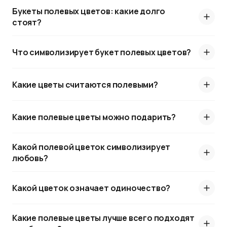
что делает их прекрасным выбором для
Букеты полевых цветов: какие долго
романтических подарков.
стоят?
Роль полевых цветов в культуре и традициях
разнообразных народов имеет особое значение.
Что символизирует букет полевых цветов?
Во многих странах такие букеты являются
символом дружбы, теплоты и любви. Например, в
Какие цветы считаются полевыми?
славянской культуре полевые цветы часто
использовались для украшения домов на
праздники, а также в обрядах, связанных с
Какие полевые цветы можно подарить?
жизненным циклом человека — от свадьбы до
прощания.
Какой полевой цветок символизирует
В современной культуре полевые букеты
любовь?
приобрели статус стильных и экологичных
подарков, которые гармонично вписываются в
Какой цветок означает одиночество?
любую обстановку.
Преимущества
Какие полевые цветы лучше всего подходят
Полевых цветов букет имеет ряд других