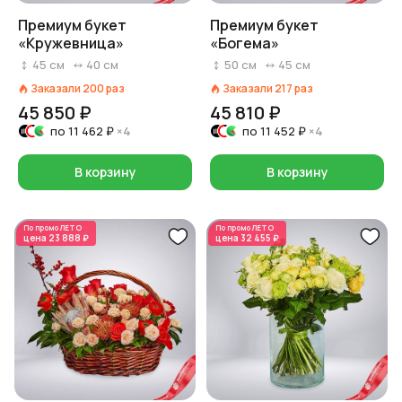
Премиум букет
Премиум букет
«Кружевница»
«Богема»
45
см
40
см
50
см
45
см
Заказали
200
раз
Заказали
217
раз
45 850 ₽
45 810 ₽
по
11 462 ₽
×4
по
11 452 ₽
×4
В корзину
В корзину
По промо
ЛЕТО
По промо
ЛЕТО
цена
23 888 ₽
цена
32 455 ₽