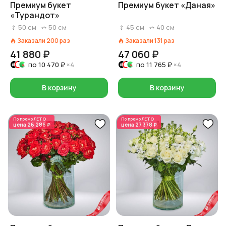
Премиум букет
Премиум букет «Даная»
«Турандот»
50
см
50
см
45
см
40
см
Заказали
200
раз
Заказали
131
раз
41 880 ₽
47 060 ₽
по
10 470 ₽
×4
по
11 765 ₽
×4
В корзину
В корзину
По промо
ЛЕТО
По промо
ЛЕТО
цена
26 286 ₽
цена
27 378 ₽