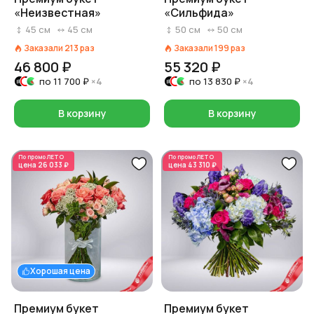
«Неизвестная»
«Сильфида»
45
см
45
см
50
см
50
см
Заказали
213
раз
Заказали
199
раз
46 800 ₽
55 320 ₽
по
11 700 ₽
×4
по
13 830 ₽
×4
В корзину
В корзину
По промо
ЛЕТО
По промо
ЛЕТО
цена
26 033 ₽
цена
43 310 ₽
Хорошая цена
Премиум букет
Премиум букет