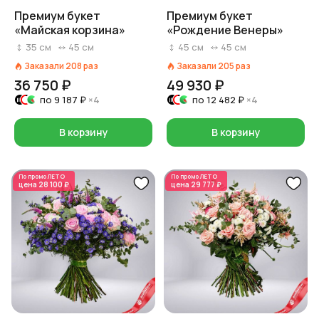
Премиум букет
Премиум букет
«Майская корзина»
«Рождение Венеры»
35
см
45
см
45
см
45
см
Заказали
208
раз
Заказали
205
раз
36 750 ₽
49 930 ₽
по
9 187 ₽
×4
по
12 482 ₽
×4
В корзину
В корзину
По промо
ЛЕТО
По промо
ЛЕТО
цена
28 100 ₽
цена
29 777 ₽