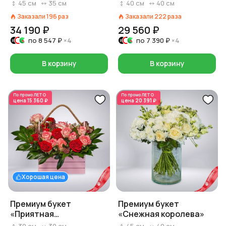
45
см
35
см
40
см
40
см
Заказали
196
раз
Заказали
222
раза
34 190 ₽
29 560 ₽
по
8 547 ₽
×4
по
7 390 ₽
×4
В корзину
В корзину
По промо
ЛЕТО
По промо
ЛЕТО
цена
15 360 ₽
цена
20 391 ₽
Хорошая цена
Премиум букет
Премиум букет
«Приятная
«Снежная королева»
неожиданность»