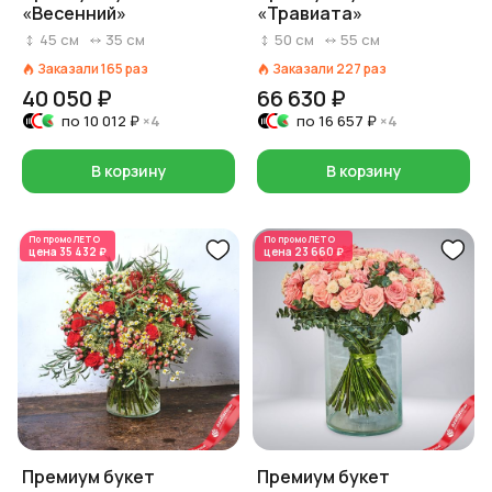
«Весенний»
«Травиата»
45
см
35
см
50
см
55
см
Заказали
165
раз
Заказали
227
раз
40 050 ₽
66 630 ₽
по
10 012 ₽
×4
по
16 657 ₽
×4
В корзину
В корзину
По промо
ЛЕТО
По промо
ЛЕТО
цена
35 432 ₽
цена
23 660 ₽
Премиум букет
Премиум букет