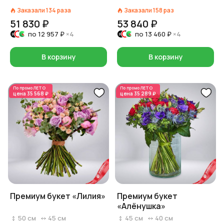
Заказали
134
раза
Заказали
158
раз
51 830 ₽
53 840 ₽
по
12 957 ₽
×4
по
13 460 ₽
×4
В корзину
В корзину
По промо
ЛЕТО
По промо
ЛЕТО
цена
35 568 ₽
цена
35 289 ₽
Премиум букет «Лилия»
Премиум букет
«Алёнушка»
50
см
45
см
45
см
40
см