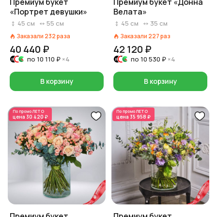
Премиум букет
Премиум букет «Донна
«Портрет девушки»
Велата»
45
см
55
см
45
см
35
см
Заказали
232
раза
Заказали
227
раз
40 440 ₽
42 120 ₽
по
10 110 ₽
×4
по
10 530 ₽
×4
В корзину
В корзину
По промо
ЛЕТО
По промо
ЛЕТО
цена
30 420 ₽
цена
35 958 ₽
Премиум букет
Премиум букет