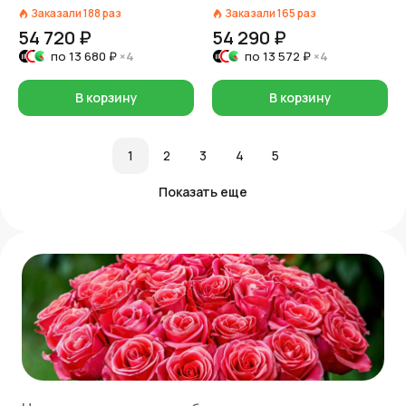
Заказали
188
раз
Заказали
165
раз
54 720 ₽
54 290 ₽
по
13 680 ₽
×4
по
13 572 ₽
×4
В корзину
В корзину
1
2
3
4
5
Показать еще