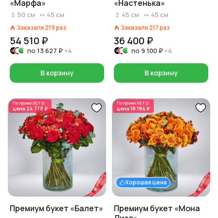
«Марфа»
«Настенька»
50
см
45
см
45
см
45
см
Заказали
219
раз
Заказали
217
раз
54 510 ₽
36 400 ₽
по
13 627 ₽
×4
по
9 100 ₽
×4
В корзину
В корзину
По промо
ЛЕТО
По промо
ЛЕТО
цена
24 778 ₽
цена
18 194 ₽
Хорошая цена
Премиум букет «Балет»
Премиум букет «Мона