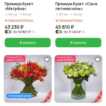
Премиум букет
Премиум букет «Сон в
«Матрёна»
летнюю ночь»
50
см
50
см
50
см
40
см
Заказали
220
раз
Заказали
137
раз
43 230 ₽
45 810 ₽
по
10 807 ₽
×4
по
11 452 ₽
×4
В корзину
В корзину
По промо
ЛЕТО
По промо
ЛЕТО
цена
27 222 ₽
цена
30 589 ₽
Хорошая цена