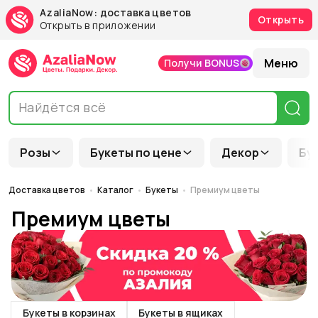
AzaliaNow: доставка цветов
Открыть
Открыть в приложении
Меню
Получи BONUS
Розы
Букеты по цене
Декор
Бу
Доставка цветов
Каталог
Букеты
Премиум цветы
Премиум цветы
Букеты в корзинах
Букеты в ящиках