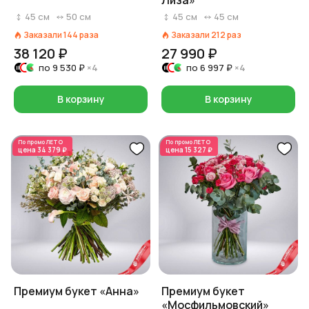
Лиза»
45
см
50
см
45
см
45
см
Заказали
144
раза
Заказали
212
раз
38 120 ₽
27 990 ₽
по
9 530 ₽
×4
по
6 997 ₽
×4
В корзину
В корзину
По промо
ЛЕТО
По промо
ЛЕТО
цена
34 379 ₽
цена
15 327 ₽
Премиум букет «Анна»
Премиум букет
«Мосфильмовский»