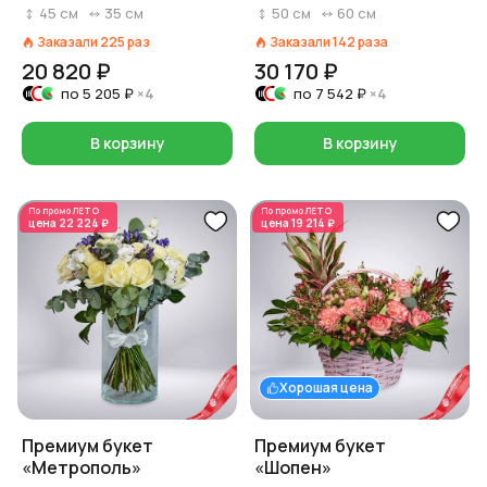
45
см
35
см
50
см
60
см
Заказали
225
раз
Заказали
142
раза
20 820 ₽
30 170 ₽
по
5 205 ₽
×4
по
7 542 ₽
×4
В корзину
В корзину
По промо
ЛЕТО
По промо
ЛЕТО
цена
22 224 ₽
цена
19 214 ₽
Хорошая цена
Премиум букет
Премиум букет
«Метрополь»
«Шопен»