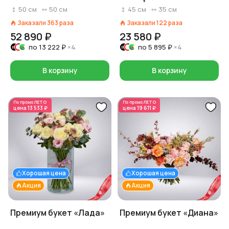
50
см
50
см
45
см
35
см
Заказали
363
раза
Заказали
122
раза
52 890 ₽
23 580 ₽
по
13 222 ₽
×4
по
5 895 ₽
×4
В корзину
В корзину
По промо
ЛЕТО
По промо
ЛЕТО
цена
13 533 ₽
цена
19 611 ₽
Хорошая цена
Хорошая цена
Акция
Акция
Премиум букет «Лада»
Премиум букет «Диана»