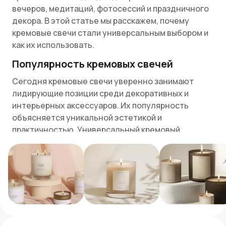
вечеров, медитаций, фотосессий и праздничного
декора. В этой статье мы расскажем, почему
кремовые свечи стали универсальным выбором и
как их использовать.
Популярность кремовых свечей
Сегодня кремовые свечи уверенно занимают
лидирующие позиции среди декоративных и
интерьерных аксессуаров. Их популярность
объясняется уникальной эстетикой и
практичностью. Универсальный кремовый
оттенок стал символом спокойствия, уюта и
естественности — именно того, чего так не
хватает в насыщенной, перегруженной
визуальной информации повседневности. Эти
свечи легко вписываются в любой интерьер:
сканди, бохо, лофт, классика или минимализм —
везде они выглядят уместно и стильно.