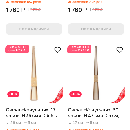
Заказали
184
раза
Заказали
226
раз
1 780 ₽
1 780 ₽
1 978 ₽
1 978 ₽
Нет в наличии
Нет в наличии
По промо
ЛЕТО
По промо
ЛЕТО
цена
1 612 ₽
цена
2 249 ₽
-10%
-10%
Свеча «Конусная», 17
Свеча «Конусная», 30
часов, H 36 см x D 4,5 см,
часов, H 47 см x D 5 см,
кремовый
кремовый
36
см
5
см
47
см
5
см