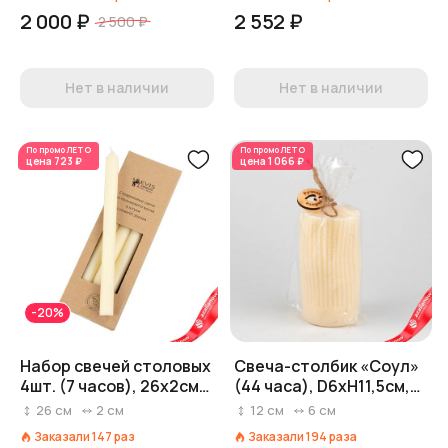
2 000 ₽
2 552 ₽
2 500 ₽
Нет в наличии
Нет в наличии
По промо
ЛЕТО
По промо
ЛЕТО
цена
723 ₽
цена
1 066 ₽
-20%
Набор свечей столовых
Свеча-столбик «Соул»
4шт. (7 часов), 26х2см,
(44 часа), D6xH11,5см,
айвори
айвори
26
см
2
см
12
см
6
см
Заказали
147
раз
Заказали
194
раза