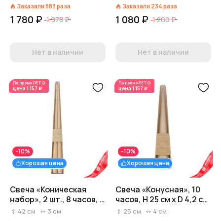
кремовый
Заказали
883
раза
Заказали
234
раза
1 780 ₽
1 080 ₽
1 978 ₽
1 200 ₽
Нет в наличии
Нет в наличии
По промо
ЛЕТО
По промо
ЛЕТО
цена
1 157 ₽
цена
1 157 ₽
-10%
-10%
Хорошая цена
Хорошая цена
Свеча «Коническая
Свеча «Конусная», 10
набор», 2 шт., 8 часов, H
часов, H 25 см x D 4,2 см,
42 см x D 2,5 см,
кремовый
42
см
3
см
25
см
4
см
кремовый