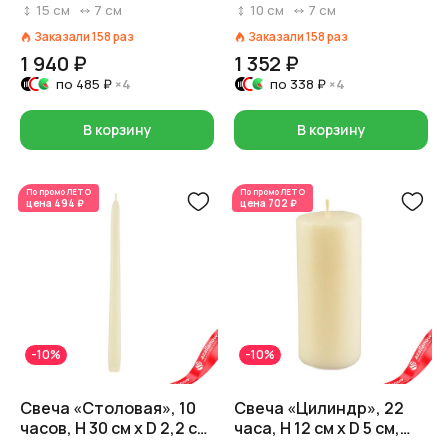
орхидея» (80 часов),
кремовый
15
см
7
см
10
см
7
см
H15xD7см, кремовый
Заказали
158
раз
Заказали
158
раз
1 940 ₽
1 352 ₽
по
485 ₽
×4
по
338 ₽
×4
В корзину
В корзину
По промо
ЛЕТО
По промо
ЛЕТО
цена
494 ₽
цена
702 ₽
-10%
-10%
Свеча «Столовая», 10
Свеча «Цилиндр», 22
часов, H 30 см x D 2,2 см,
часа, H 12 см x D 5 см,