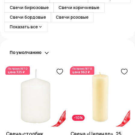
Свечи бирюзовые
Свечи коричневые
Свечи бордовые
Свечи розовые
Показать все
По умолчанию
По промо
ЛЕТО
По промо
ЛЕТО
цена
325 ₽
цена
962 ₽
-10%
Свеча-столбик,
Свеча «Цилиндр», 25