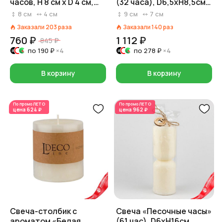
часов, H 8 см x D 4 см,
(32 часа), D6,5xH8,5см,
кремовый
айвори
8
см
4
см
9
см
7
см
Заказали
203
раза
Заказали
140
раз
760 ₽
1 112 ₽
845 ₽
по
190 ₽
×4
по
278 ₽
×4
В корзину
В корзину
По промо
ЛЕТО
По промо
ЛЕТО
цена
624 ₽
цена
962 ₽
Свеча-столбик с
Свеча «Песочные часы»
ароматом «Белая
(61 час), D6xH16см,