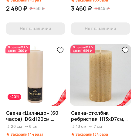
Заказали
149
раз
Заказали
163
раза
2 480 ₽
3 460 ₽
2 756 ₽
3 845 ₽
Нет в наличии
Нет в наличии
По промо
ЛЕТО
По промо
ЛЕТО
цена
1 300 ₽
цена
1 659 ₽
-20%
Свеча «Цилиндр» (60
Свеча-столбик
часов), D6хH20см,
ребристая, H13xD7см,
кремовый
кремовый
20
см
6
см
13
см
7
см
Заказали
144
раза
Заказали
134
раза