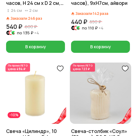
часов, H 24 см x D 2 см,
часов), 9xH7см, айвори
кремовый
24
см
2
см
Заказали
142
раза
Заказали
246
раз
440 ₽
550 ₽
540 ₽
600 ₽
по
110 ₽
×4
по
135 ₽
×4
В корзину
В корзину
По промо
ЛЕТО
По промо
ЛЕТО
цена
494 ₽
цена
723 ₽
-10%
Свеча «Цилиндр», 10
Свеча-столбик «Соул»