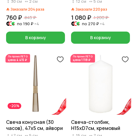
кремовый
кремовый
30
см
2
см
12
см
5
см
Заказали
204
раза
Заказали
220
раз
760 ₽
1 080 ₽
845 ₽
1 200 ₽
по
190 ₽
×4
по
270 ₽
×4
В корзину
В корзину
По промо
ЛЕТО
По промо
ЛЕТО
цена
4 415 ₽
цена
1 118 ₽
-20%
Свеча конусная (30
Свеча-столбик,
часов), 47х5 см, айвори
H15xD7см, кремовый
47
см
5
см
15
см
7
см