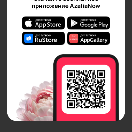
аромасвеча станет идеальным выбором
приложение AzaliaNow
Таким образом, современные кремовые свечи —
это комбинация стильного дизайна, безопасных
материалов и актуального подхода к оформлению
пространства.
Купить кремовые свечи в интернет-
магазине AzaliaNow
Кремовые свечи — идеальный выбор для создания
уюта и стиля в вашем доме. В нашем каталоге вы
найдете восковые, ароматические, фигурные,
конические и контейнерные модели от
проверенных производителей. Мы предлагаем
изделия высокго качества с натуральными
компонентами и стильным дизайном — для
интерьера, украшения праздника или свадебного
оформления.