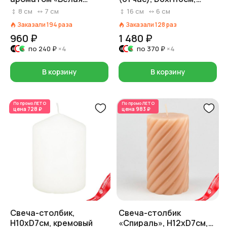
орхидея» (38 часов),
айвори
8
см
7
см
16
см
6
см
H7,5xD7см, кремовый
Заказали
194
раза
Заказали
128
раз
960 ₽
1 480 ₽
по
240 ₽
×4
по
370 ₽
×4
В корзину
В корзину
По промо
ЛЕТО
По промо
ЛЕТО
цена
728 ₽
цена
983 ₽
Свеча-столбик,
Свеча-столбик
H10xD7см, кремовый
«Спираль», H12xD7см,