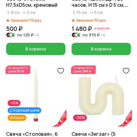
H7,5xD5см, кремовый
часов, H 15 см x D 5 см,
кремовый
8
см
5
см
15
см
5
см
Заказали
170
раз
Заказали
151
раз
500 ₽
1 480 ₽
1 645 ₽
по
125 ₽
×4
по
370 ₽
×4
В корзину
В корзину
По промо
ЛЕТО
По промо
ЛЕТО
цена
351 ₽
цена
286 ₽
-10%
Хорошая цена
Акция
-20%
Свеча «Столовая», 6
Свеча «Зигзаг» (5