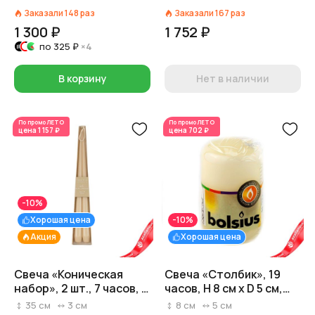
H10xD7см, кремовый
Заказали
148
раз
Заказали
167
раз
1 300 ₽
1 752 ₽
по
325 ₽
×4
В корзину
Нет в наличии
По промо
ЛЕТО
По промо
ЛЕТО
цена
1 157 ₽
цена
702 ₽
-10%
Хорошая цена
-10%
Акция
Хорошая цена
Свеча «Коническая
Свеча «Столбик», 19
набор», 2 шт., 7 часов, H
часов, H 8 см x D 5 см,
35 см x D 2,5 см,
кремовый
35
см
3
см
8
см
5
см