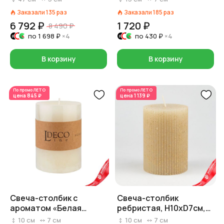
Заказали
135
раз
Заказали
185
раз
6 792 ₽
1 720 ₽
8 490 ₽
по
1 698 ₽
×4
по
430 ₽
×4
В корзину
В корзину
По промо
ЛЕТО
По промо
ЛЕТО
цена
845 ₽
цена
1 139 ₽
Свеча-столбик с
Свеча-столбик
ароматом «Белая
ребристая, H10xD7см,
орхидея» (55 часов),
кремовый
10
см
7
см
10
см
7
см