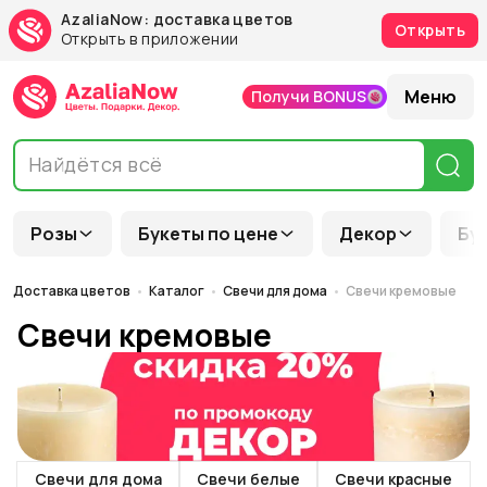
AzaliaNow: доставка цветов
Открыть
Открыть в приложении
Меню
Получи BONUS
Розы
Букеты по цене
Декор
Бу
Доставка цветов
Каталог
Свечи для дома
Свечи кремовые
Свечи кремовые
Свечи для дома
Свечи белые
Свечи красные