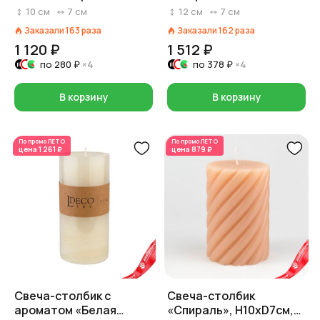
кремовый
10
см
7
см
12
см
7
см
Заказали
163
раза
Заказали
162
раза
1 120 ₽
1 512 ₽
по
280 ₽
×4
по
378 ₽
×4
В корзину
В корзину
По промо
ЛЕТО
По промо
ЛЕТО
цена
1 261 ₽
цена
879 ₽
Свеча-столбик с
Свеча-столбик
ароматом «Белая
«Спираль», H10xD7см,