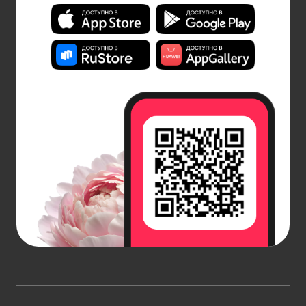
Символически лавандовая свеча может означать
энергетическое обновление, духовную чистоту,
мир в душе и даже защиту от негативной энергии.
Она считается свечой «восстановления» — ее
рекомендуют зажигать после трудных
разговоров, конфликтов или в периоды, когда
важно восстановить внутреннее равновесие. В
эзотерических практиках такие свечи используют
для очищения пространства и усиления интуиции.
В современном контексте лавандовые свечи
становятся популярными подарками с особым
смыслом: они символизируют заботу, поддержку
и пожелание спокойствия. Это универсальный
жест внимания, уместный как в дружеском, так и в
романтическом формате.
Купить лавандовые свечи в интернет-
магазине AzaliaNow