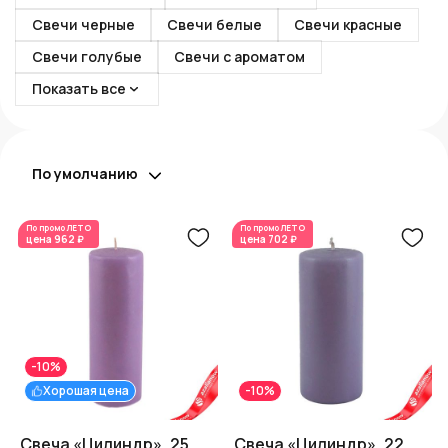
Свечи черные
Свечи белые
Свечи красные
Свечи голубые
Свечи с ароматом
Показать все
По умолчанию
По промо
ЛЕТО
По промо
ЛЕТО
цена
962 ₽
цена
702 ₽
-10%
Хорошая цена
-10%
Свеча «Цилиндр», 25
Свеча «Цилиндр», 22