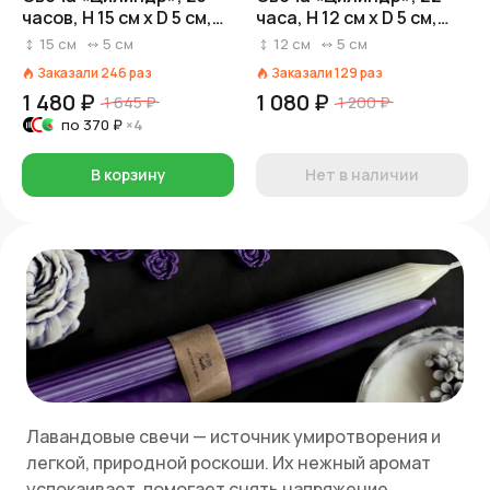
часов, H 15 см x D 5 см,
часа, H 12 см x D 5 см,
лавандовый
лавандовый
15
см
5
см
12
см
5
см
Заказали
246
раз
Заказали
129
раз
1 480 ₽
1 080 ₽
1 645 ₽
1 200 ₽
по
370 ₽
×4
В корзину
Нет в наличии
Лавандовые свечи — источник умиротворения и
легкой, природной роскоши. Их нежный аромат
успокаивает, помогает снять напряжение,