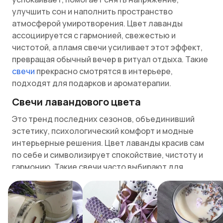
улучшить сон и наполнить пространство
атмосферой умиротворения. Цвет лаванды
ассоциируется с гармонией, свежестью и
чистотой, а пламя свечи усиливает этот эффект,
превращая обычный вечер в ритуал отдыха. Такие
свечи
прекрасно смотрятся в интерьере,
подходят для подарков и ароматерапии.
Свечи лавандового цвета
Это тренд последних сезонов, объединивший
эстетику, психологический комфорт и модные
интерьерные решения. Цвет лаванды красив сам
по себе и символизирует спокойствие, чистоту и
гармонию. Такие свечи часто выбирают для
создания мягкой, расслабляющей обстановки в
доме, особенно в спальнях, ванных комнатах и
зонах отдыха.
В продаже лавандовые свечи встречаются разных