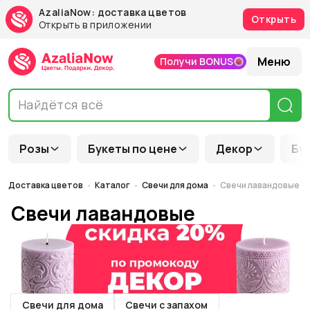
AzaliaNow: доставка цветов
Открыть
Открыть в приложении
Меню
Получи BONUS
Розы
Букеты по цене
Декор
Бу
Доставка цветов
Каталог
Свечи для дома
Свечи лавандовые
Свечи лавандовые
Свечи для дома
Свечи с запахом