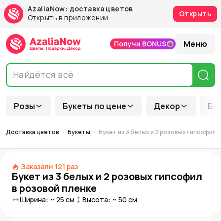
AzaliaNow: доставка цветов
Открыть
Открыть в приложении
Меню
Получи BONUS
Розы
Букеты по цене
Декор
Бу
Доставка цветов
Букеты
Букет из 3 белых и 2 розовых гипсофил 
Заказали
121
раз
Букет из 3 белых и 2 розовых гипсофил
в розовой пленке
Ширина: ~
25
см
Высота: ~
50
см