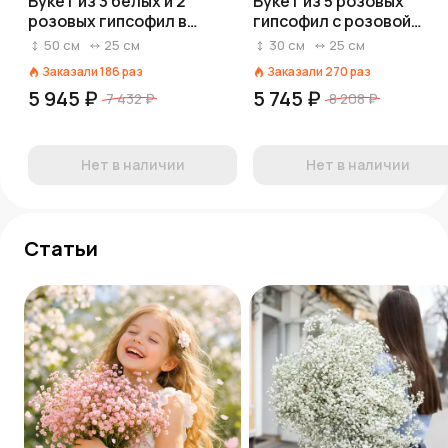
Букет из 3 белых и 2
Букет из 5 розовых
розовых гипсофил в
гипсофил с розовой
крафте
лентой
50
см
25
см
30
см
25
см
Заказали
186
раз
Заказали
270
раз
5 945 ₽
5 745 ₽
7 432 ₽
8 208 ₽
Нет в наличии
Нет в наличии
Статьи