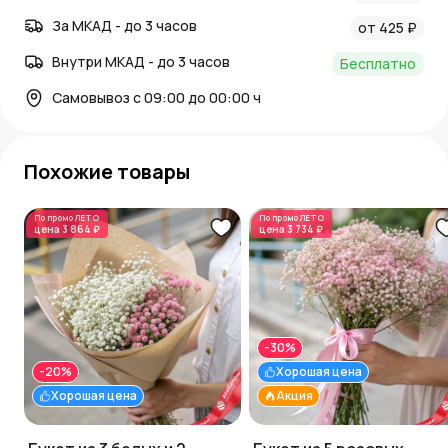
За МКАД - до 3 часов
от 425 ₽
Внутри МКАД - до 3 часов
Бесплатно
Самовывоз с 09:00 до 00:00 ч
Похожие товары
По промо
ЛЕТО
По промо
ЛЕТО
цена
3 864 ₽
цена
3 734 ₽
-30%
-20%
Хорошая цена
Хорошая цена
Акция