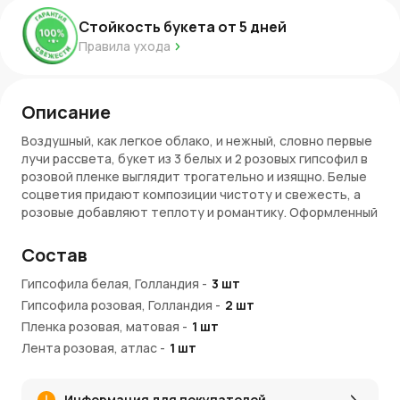
Стойкость букета от
5
дней
Правила ухода
Описание
Воздушный, как легкое облако, и нежный, словно первые
лучи рассвета, букет из 3 белых и 2 розовых гипсофил в
розовой пленке выглядит трогательно и изящно. Белые
соцветия придают композиции чистоту и свежесть, а
розовые добавляют теплоту и романтику. Оформленный
в мягкую розовую пленку, букет становится
завершенным, гармоничным и готовым к вручению.
Состав
Символика букета
Гипсофила белая, Голландия
-
3
шт
Гипсофила розовая, Голландия
-
2
шт
Белая гипсофила символизирует искренность и чистоту,
а розовая — нежность, заботу и теплые чувства. Этот
Пленка розовая, матовая
-
1
шт
букет словно говорит без слов, выражая самые светлые
Лента розовая, атлас
-
1
шт
эмоции. Он подойдет для подарка любимому человеку,
маме, сестре или подруге.
Информация для покупателей