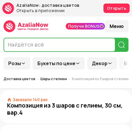
AzaliaNow: доставка цветов
Открыть
Открыть в приложении
Меню
Получи BONUS
Розы
Букеты по цене
Декор
Бу
Доставка цветов
Шары с гелием
Композиция из 3 шаров с гелием, 
Заказали
140
раз
Композиция из 3 шаров с гелием, 30 см,
вар.4