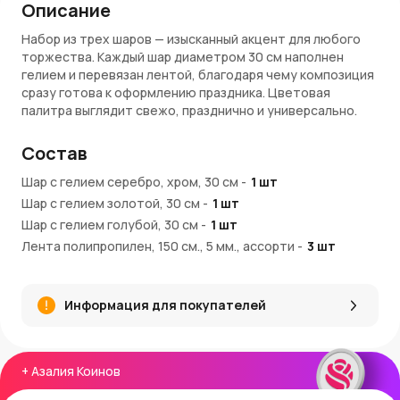
Описание
Набор из трех шаров — изысканный акцент для любого
торжества. Каждый шар диаметром 30 см наполнен
гелием и перевязан лентой, благодаря чему композиция
сразу готова к оформлению праздника. Цветовая
палитра выглядит свежо, празднично и универсально.
Преимущества:
Состав
Сбалансированная цветовая гамма — голубой дарит
Шар с гелием серебро, хром, 30 см
-
1
шт
легкость, золото подчеркивает торжественность,
Шар с гелием золотой, 30 см
-
1
шт
серебро добавляет блеска
Шар с гелием голубой, 30 см
Шары диаметром 30 см — яркий элемент оформления
-
1
шт
Наполнены гелием и перевязаны лентой — можно
Лента полипропилен, 150 см., 5 мм., ассорти
-
3
шт
использовать сразу после доставки
Шар груз для композиций, 30 см
-
1
шт
Подходят для любых событий — от детских
праздников до стильных фотозон
Информация для покупателей
Отлично сочетаются с другими декорациями
Покупка и доставка:
+
Азалия Коинов
Вы можете купить набор шаров в интернет-магазине
AzaliaNow с доставкой по Москве и Московской области.