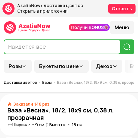
AzaliaNow: доставка цветов
Открыть
Открыть в приложении
Меню
Получи BONUS
Розы
Букеты по цене
Декор
Бу
Доставка цветов
Вазы
Ваза «Весна», 18/2, 18х9 см, 0,38 л, прозра
Заказали
148
раз
Ваза «Весна», 18/2, 18х9 см, 0,38 л,
прозрачная
Ширина: ~
9
см
Высота: ~
18
см