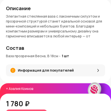
Описание
Элегантная стеклянная ваза с лаконичным силуэтом и
прозрачной структурой станет идеальной основой для
мини-композиций и небольших букетов. Благодаря
компактным размерам и универсальному дизайну она
гармонично вписывается в любой интерьер — от
современного до классического. Чистота линий и
простота формы придают вазе утонченность, а объем
Состав
0,38 л делает ее удобной для повседневного
использования или оформления праздничного стола.
Ваза прозрачная Весна, В 18см
-
1
шт
Преимущества:
Информация для покупателей
Размеры: 18×9 см — идеально для компактных букетов
и одного-двух цветов
Объем: 0,38 л — удобно для повседневного
использования
+
Азалия Коинов
Прочное прозрачное стекло — сочетается с любыми
оттенками и текстурами цветов
1 780 ₽
Универсальный дизайн — подойдет как для дома, так и
для офиса