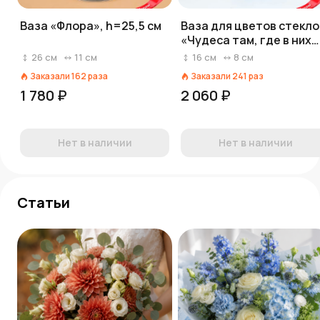
Ваза «Флора», h=25,5 см
Ваза для цветов стекло
«Чудеса там, где в них
верят», синяя, высота 1
26
см
11
см
16
см
8
см
см
Заказали
162
раза
Заказали
241
раз
1 780 ₽
2 060 ₽
Нет в наличии
Нет в наличии
Статьи