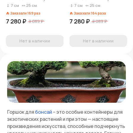
см Серебряный
см Золотой
7
см
25
см
7
см
25
см
Заказали
169
раз
Заказали
164
раза
7 280 ₽
7 280 ₽
8 089 ₽
8 089 ₽
Нет в наличии
Нет в наличии
Горшок для
бонсай
– это особые контейнеры для
экзотических растений и при этом — настоящие
произведения искусства, способные подчеркнуть