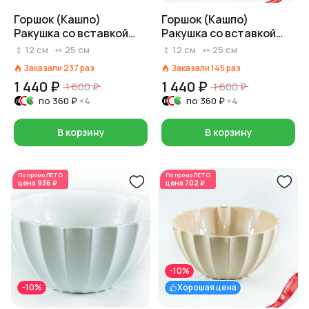
Горшок (Кашпо)
Горшок (Кашпо)
Ракушка со вставкой
Ракушка со вставкой
3,4л Пластик D 25 см H
3,4л Пластик D 25 см H
12
см
25
см
12
см
25
см
12 см Светло-розовый
12 см Кремовый
Заказали
237
раз
Заказали
145
раз
1 440 ₽
1 440 ₽
1 600 ₽
1 600 ₽
по
360 ₽
×4
по
360 ₽
×4
В корзину
В корзину
По промо
ЛЕТО
По промо
ЛЕТО
цена
936 ₽
цена
702 ₽
-10%
-10%
Хорошая цена