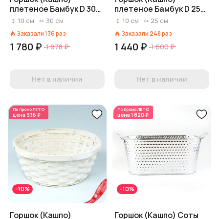
плетеное Бамбук D 30
плетеное Бамбук D 25
см H 10 см Натуральный
см H 10 см Натуральный
10
см
30
см
10
см
25
см
Заказали
136
раз
Заказали
248
раз
1 780 ₽
1 440 ₽
1 978 ₽
1 600 ₽
Нет в наличии
Нет в наличии
По промо
ЛЕТО
По промо
ЛЕТО
цена
936 ₽
цена
1 820 ₽
-10%
-10%
Горшок (Кашпо)
Горшок (Кашпо) Соты