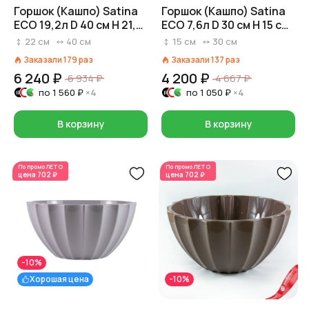
Горшок (Кашпо) Satina
Горшок (Кашпо) Satina
ECO 19,2л D 40 см H 21,5
ECO 7,6л D 30 см H 15 см
см Серый
Серый
22
см
40
см
15
см
30
см
Заказали
179
раз
Заказали
137
раз
6 240 ₽
4 200 ₽
6 934 ₽
4 667 ₽
по
1 560 ₽
×4
по
1 050 ₽
×4
В корзину
В корзину
По промо
ЛЕТО
По промо
ЛЕТО
цена
702 ₽
цена
702 ₽
-10%
Хорошая цена
-10%