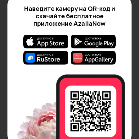
растению должно хватать питания, поэтому почву
рекомендуется частично менять на новую.
Наведите камеру на QR-код и
скачайте бесплатное
Подведем итоги: выбор горшка для бонсай — это
приложение AzaliaNow
сочетание эстетики, функциональности и заботы
о здоровье растения.
Традиция бонсай
Традиция бонсай зародились в древнем Китае
более тысячи лет назад, и оттуда
распространилась по всему Дальнему Востоку.
Культивирование бонсай стало неотъемлемой
частью японской культуры. Растение в
неглубокой емкости, являясь миниатюрной
копией больших деревьев, символизирует
гармонию между человеком и природой.
Философия бонсай основана на стремлении к
минимализму и целостности, что отражает
глубокое уважение к жизни и времени. Каждое