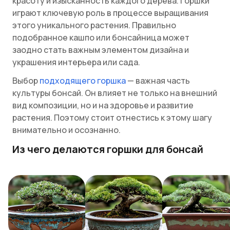
красоту и изысканность каждого дерева. Горшки
играют ключевую роль в процессе выращивания
этого уникального растения. Правильно
подобранное кашпо или бонсайница может
заодно стать важным элементом дизайна и
украшения интерьера или сада.
Выбор
подходящего горшка
— важная часть
культуры бонсай. Он влияет не только на внешний
вид композиции, но и на здоровье и развитие
растения. Поэтому стоит отнестись к этому шагу
внимательно и осознанно.
Из чего делаются горшки для бонсай
В каталогах и в нашем интернет-магазине
представлен широкий ассортимент изделий
различного типа, формы и материала.
Традиционно, горшки для бонсай
изготавливаются из керамики, которая
обеспечивает оптимальную аэрацию корней и