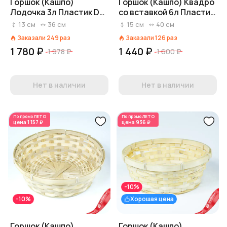
Горшок (Кашпо)
Горшок (Кашпо) Квадро
Лодочка 3л Пластик D
со вставкой 6л Пластик
36 см H 13 см Белый
D 40 см H 15 см
13
см
36
см
15
см
40
см
Кремовый
Заказали
249
раз
Заказали
126
раз
1 780 ₽
1 440 ₽
1 978 ₽
1 600 ₽
Нет в наличии
Нет в наличии
По промо
ЛЕТО
По промо
ЛЕТО
цена
1 157 ₽
цена
936 ₽
-10%
-10%
Хорошая цена
Горшок (Кашпо)
Горшок (Кашпо)