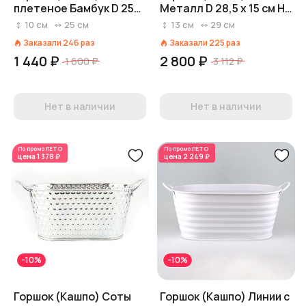
плетеное Бамбук D 25
Металл D 28,5 x 15 см H
см H 10 см Белый
12,5 см Серебряный
10
см
25
см
13
см
29
см
Заказали
246
раз
Заказали
225
раз
1 440 ₽
2 800 ₽
1 600 ₽
3 112 ₽
Нет в наличии
Нет в наличии
По промо
ЛЕТО
По промо
ЛЕТО
цена
1 378 ₽
цена
2 249 ₽
-10%
-10%
Горшок (Кашпо) Соты
Горшок (Кашпо) Линии с