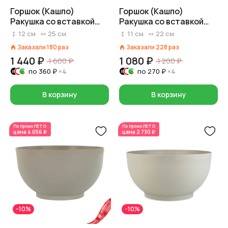
Горшок (Кашпо)
Горшок (Кашпо)
Ракушка со вставкой
Ракушка со вставкой
3,4л Пластик D 25 см H
2,4л Пластик D 22 см H
12
см
25
см
11
см
22
см
12 см Белый
10,5 см Кремовый
Заказали
180
раз
Заказали
228
раз
1 440 ₽
1 080 ₽
1 600 ₽
1 200 ₽
по
360 ₽
×4
по
270 ₽
×4
В корзину
В корзину
По промо
ЛЕТО
По промо
ЛЕТО
цена
4 056 ₽
цена
2 730 ₽
-10%
-10%