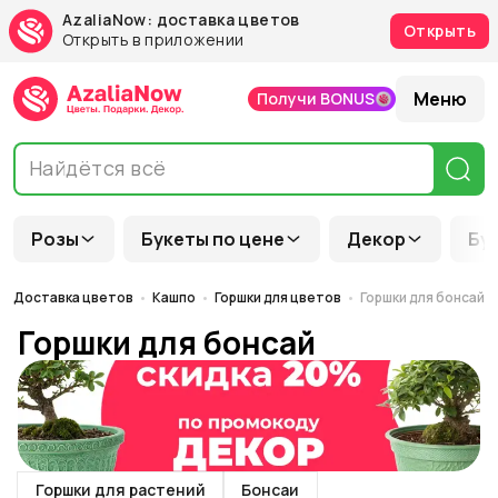
AzaliaNow: доставка цветов
Открыть
Открыть в приложении
Меню
Получи BONUS
Розы
Букеты по цене
Декор
Бу
Доставка цветов
Кашпо
Горшки для цветов
Горшки для бонсай
Горшки для бонсай
Горшки для растений
Бонсаи