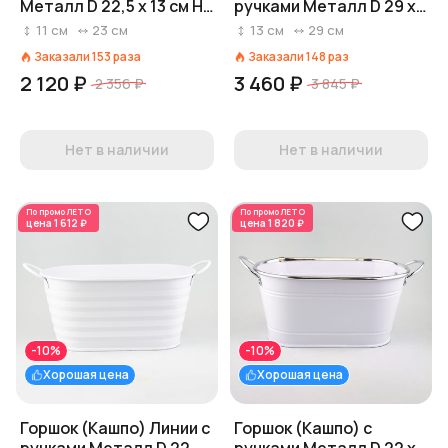
Металл D 22,5 x 13 см H
ручками Металл D 29 x
11 см Серебряный
15 см H 12,5 см Белый
11
см
23
см
13
см
29
см
Заказали
153
раза
Заказали
148
раз
2 120 ₽
3 460 ₽
2 356 ₽
3 845 ₽
Нет в наличии
Нет в наличии
По промо
ЛЕТО
По промо
ЛЕТО
цена
1 612 ₽
цена
1 820 ₽
-10%
-10%
Хорошая цена
Хорошая цена
Горшок (Кашпо) Линии с
Горшок (Кашпо) с