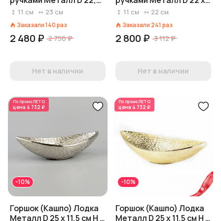
ручками Металл D 22,5
ручками Металл D 22 x
x 13 см H 10,5 см Белый
12,5 см H 10,5 см Белый
11
см
23
см
11
см
22
см
Заказали
140
раз
Заказали
241
раз
2 480 ₽
2 800 ₽
2 756 ₽
3 112 ₽
Нет в наличии
Нет в наличии
По промо
ЛЕТО
По промо
ЛЕТО
цена
4 732 ₽
цена
4 732 ₽
-10%
-10%
Горшок (Кашпо) Лодка
Горшок (Кашпо) Лодка
Металл D 25 x 11,5 см H 7
Металл D 25 x 11,5 см H 7