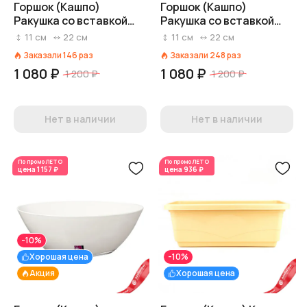
Горшок (Кашпо)
Горшок (Кашпо)
Ракушка со вставкой
Ракушка со вставкой
2,4л Пластик D 22 см H
2,4л Пластик D 22 см H
11
см
22
см
11
см
22
см
10,5 см Светло-серый
10,5 см Мокко
Заказали
146
раз
Заказали
248
раз
1 080 ₽
1 080 ₽
1 200 ₽
1 200 ₽
Нет в наличии
Нет в наличии
По промо
ЛЕТО
По промо
ЛЕТО
цена
1 157 ₽
цена
936 ₽
-10%
Хорошая цена
-10%
Акция
Хорошая цена