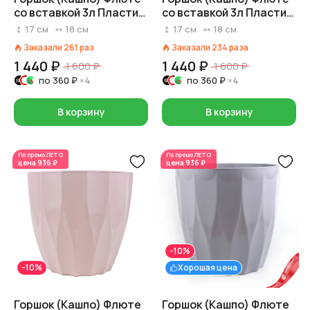
со вставкой 3л Пластик
со вставкой 3л Пластик
D 18 см H 16,5 см
D 18 см H 16,5 см
17
см
18
см
17
см
18
см
Нефритовый
Прозрачный
Заказали
261
раз
Заказали
234
раза
1 440 ₽
1 440 ₽
1 600 ₽
1 600 ₽
по
360 ₽
×4
по
360 ₽
×4
В корзину
В корзину
По промо
ЛЕТО
По промо
ЛЕТО
цена
936 ₽
цена
936 ₽
-10%
-10%
Хорошая цена
Горшок (Кашпо) Флюте
Горшок (Кашпо) Флюте