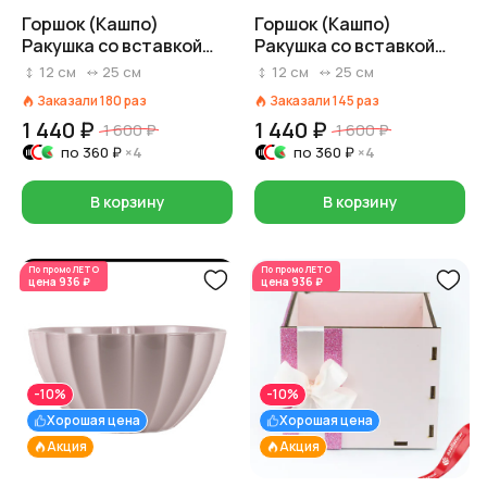
Горшок (Кашпо)
Горшок (Кашпо)
Ракушка со вставкой
Ракушка со вставкой
3,4л Пластик D 25 см H
3,4л Пластик D 25 см H
12
см
25
см
12
см
25
см
12 см Белый
12 см Кремовый
Заказали
180
раз
Заказали
145
раз
1 440 ₽
1 440 ₽
1 600 ₽
1 600 ₽
по
360 ₽
×4
по
360 ₽
×4
В корзину
В корзину
По промо
ЛЕТО
По промо
ЛЕТО
цена
936 ₽
цена
936 ₽
-10%
-10%
Хорошая цена
Хорошая цена
Акция
Акция