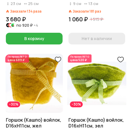
(бетон), D25xH23,5см,
23
см
25
см
9
см
13
см
8л, белый
Заказали
134
раза
Заказали
181
раз
3 680 ₽
1 060 ₽
1 515 ₽
по
920 ₽
×4
В корзину
Нет в наличии
По промо
ЛЕТО
По промо
ЛЕТО
цена
689 ₽
цена
520 ₽
-30%
-30%
Горшок (Кашпо) войлок,
Горшок (Кашпо) войлок,
D16xH11см, жел
D16xH11см, зел