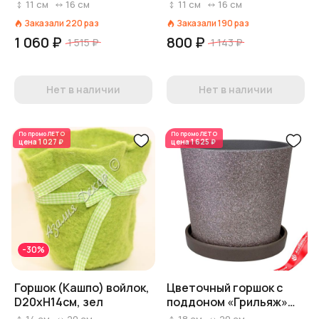
11
см
16
см
11
см
16
см
Заказали
220
раз
Заказали
190
раз
1 060 ₽
800 ₽
1 515 ₽
1 143 ₽
Нет в наличии
Нет в наличии
По промо
ЛЕТО
По промо
ЛЕТО
цена
1 027 ₽
цена
1 625 ₽
-30%
Горшок (Кашпо) войлок,
Цветочный горшок с
D20xH14см, зел
поддоном «Грильяж»
(бетон), D20,5xH18см,