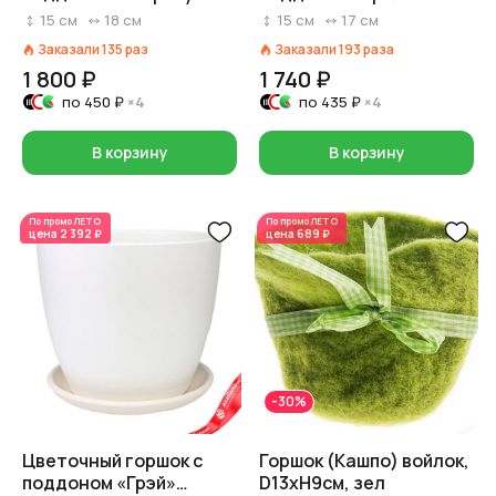
(бетон), D18xH15см,
(бетон), D17xH15см,
15
см
18
см
15
см
17
см
2,15л, белый
2,28л, зеленый
Заказали
135
раз
Заказали
193
раза
1 800 ₽
1 740 ₽
по
450 ₽
×4
по
435 ₽
×4
В корзину
В корзину
По промо
ЛЕТО
По промо
ЛЕТО
цена
2 392 ₽
цена
689 ₽
-30%
Цветочный горшок с
Горшок (Кашпо) войлок,
поддоном «Грэй»
D13xH9см, зел