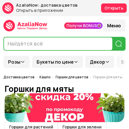
AzaliaNow: доставка цветов
Открыть
Открыть в приложении
Меню
Получи BONUS
Розы
Букеты по цене
Декор
Бу
Доставка цветов
Кашпо
Горшки для цветов
Горшки для мяты
Горшки для мяты
Горшки для растений
Горшки для зелени