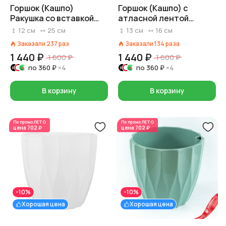
Горшок (Кашпо)
Горшок (Кашпо) с
Ракушка со вставкой
атласной лентой
3,4л Пластик D 25 см H
Фанера D 15,6 x 14,2 см H
12
см
25
см
13
см
16
см
12 см Светло-розовый
12,8 см Пудровый
Заказали
237
раз
Заказали
134
раза
1 440 ₽
1 440 ₽
1 600 ₽
1 600 ₽
по
360 ₽
×4
по
360 ₽
×4
В корзину
В корзину
По промо
ЛЕТО
По промо
ЛЕТО
цена
702 ₽
цена
702 ₽
-10%
-10%
Хорошая цена
Хорошая цена