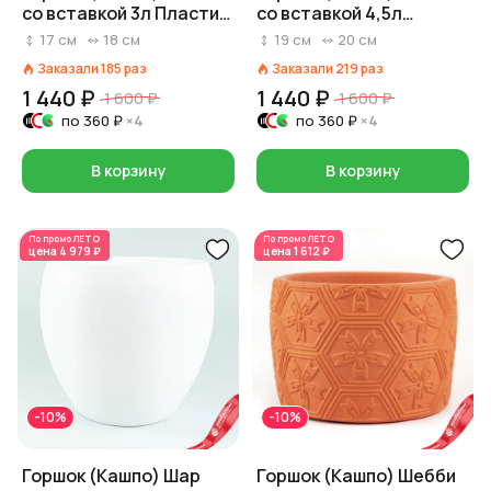
со вставкой 3л Пластик
со вставкой 4,5л
D 18 см H 16,5 см
Пластик D 20 см H 19 см
17
см
18
см
19
см
20
см
Светло-розовый
Светло-серый
Заказали
185
раз
Заказали
219
раз
1 440 ₽
1 440 ₽
1 600 ₽
1 600 ₽
по
360 ₽
×4
по
360 ₽
×4
В корзину
В корзину
По промо
ЛЕТО
По промо
ЛЕТО
цена
4 979 ₽
цена
1 612 ₽
-10%
-10%
Горшок (Кашпо) Шар
Горшок (Кашпо) Шебби