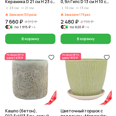
Керамика D 21 см H 23 см
0,9л Гипс D 13 см H 10 см
Белый
Оранжевый
23
см
21
см
10
см
13
см
Заказали
153
раза
Заказали
179
раз
7 660 ₽
2 480 ₽
8 512 ₽
2 756 ₽
по
1 915 ₽
×4
по
620 ₽
×4
В корзину
В корзину
По промо
ЛЕТО
По промо
ЛЕТО
цена
1 430 ₽
цена
1 612 ₽
Кашпо (бетон),
Цветочный горшок с