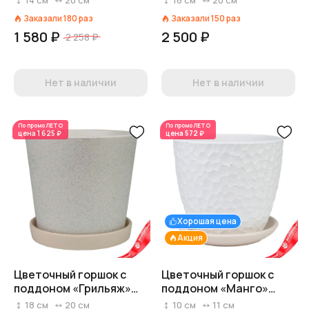
14
см
20
см
18
см
20
см
3,82л, аметистовый
Заказали
180
раз
Заказали
150
раз
1 580 ₽
2 500 ₽
2 258 ₽
Нет в наличии
Нет в наличии
По промо
ЛЕТО
По промо
ЛЕТО
цена
1 625 ₽
цена
572 ₽
Хорошая цена
Акция
Цветочный горшок с
Цветочный горшок с
поддоном «Грильяж»
поддоном «Манго»
(бетон), D20,5xH18см,
(бетон), D11,5xH10см,
18
см
20
см
10
см
11
см