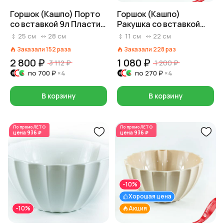
Горшок (Кашпо) Порто
Горшок (Кашпо)
со вставкой 9л Пластик
Ракушка со вставкой
D 27,5 см H 25 см
2,4л Пластик D 22 см H
25
см
28
см
11
см
22
см
Светло-серый
10,5 см Кремовый
Заказали
152
раза
Заказали
228
раз
2 800 ₽
1 080 ₽
3 112 ₽
1 200 ₽
по
700 ₽
×4
по
270 ₽
×4
В корзину
В корзину
По промо
ЛЕТО
По промо
ЛЕТО
цена
936 ₽
цена
936 ₽
-10%
Хорошая цена
-10%
Акция