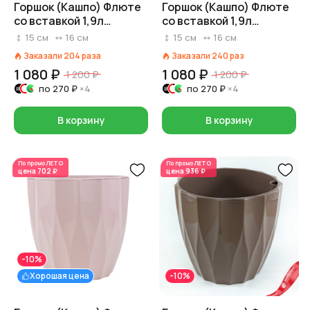
Горшок (Кашпо) Флюте
Горшок (Кашпо) Флюте
со вставкой 1,9л
со вставкой 1,9л
Пластик D 16 см H 14,5
Пластик D 16 см H 14,5
15
см
16
см
15
см
16
см
см Белый
см Нефритовый
Заказали
204
раза
Заказали
240
раз
1 080 ₽
1 080 ₽
1 200 ₽
1 200 ₽
по
270 ₽
×4
по
270 ₽
×4
В корзину
В корзину
По промо
ЛЕТО
По промо
ЛЕТО
цена
702 ₽
цена
936 ₽
-10%
Хорошая цена
-10%