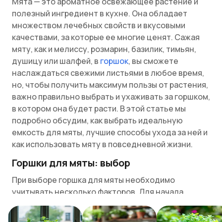
Мята — это ароматное освежающее растение и
полезный ингредиент в кухне. Она обладает
множеством лечебных свойств и вкусовыми
качествами, за которые ее многие ценят. Сажая
мяту, как и мелиссу, розмарин, базилик, тимьян,
душицу или шалфей, в
горшок
, вы сможете
наслаждаться свежими листьями в любое время,
но, чтобы получить максимум пользы от растения,
важно правильно выбрать и ухаживать за горшком,
в котором она будет расти. В этой статье мы
подробно обсудим, как выбрать идеальную
емкость для мяты, лучшие способы ухода за ней и
как использовать мяту в повседневной жизни.
Горшки для мяты: выбор
При выборе горшка для мяты необходимо
учитывать несколько факторов. Для начала,
нужно понимать, что мята — довольно
агрессивное растение, которое растет быстро и