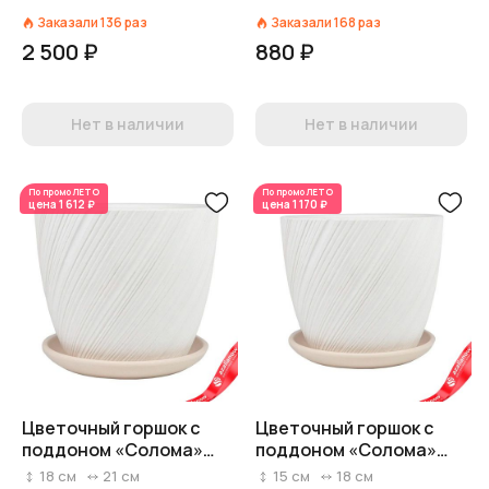
3,82л, белый
0,7л, белый
Заказали
136
раз
Заказали
168
раз
2 500 ₽
880 ₽
Нет в наличии
Нет в наличии
По промо
ЛЕТО
По промо
ЛЕТО
цена
1 612 ₽
цена
1 170 ₽
Цветочный горшок с
Цветочный горшок с
поддоном «Солома»
поддоном «Солома»
(бетон), D21xH18см, 4л,
(бетон), D18xH15см,
18
см
21
см
15
см
18
см