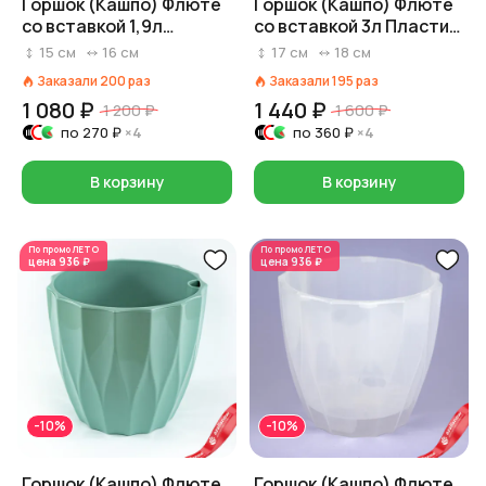
Горшок (Кашпо) Флюте
Горшок (Кашпо) Флюте
со вставкой 1,9л
со вставкой 3л Пластик
Пластик D 16 см H 14,5
D 18 см H 16,5 см Мокко
15
см
16
см
17
см
18
см
см Светло-розовый
Заказали
200
раз
Заказали
195
раз
1 080 ₽
1 440 ₽
1 200 ₽
1 600 ₽
по
270 ₽
×4
по
360 ₽
×4
В корзину
В корзину
По промо
ЛЕТО
По промо
ЛЕТО
цена
936 ₽
цена
936 ₽
-10%
-10%
Горшок (Кашпо) Флюте
Горшок (Кашпо) Флюте