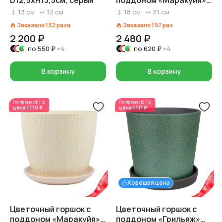
D12,5xH13,5см, серый
поддоном «Маракуйя»
(бетон), D21xH18см, 4л,
13
см
12
см
18
см
21
см
оливковый
Заказали
132
раза
Заказали
197
раз
2 200 ₽
2 480 ₽
по
550 ₽
×4
по
620 ₽
×4
В корзину
В корзину
По промо
ЛЕТО
По промо
ЛЕТО
цена
1 170 ₽
цена
1 131 ₽
Хорошая цена
Цветочный горшок с
Цветочный горшок с
поддоном «Маракуйя»
поддоном «Грильяж»