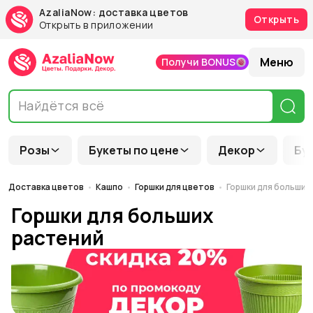
AzaliaNow: доставка цветов
Открыть
Открыть в приложении
Меню
Получи BONUS
Розы
Букеты по цене
Декор
Бу
Доставка цветов
Кашпо
Горшки для цветов
Горшки для больших
Горшки для больших
растений