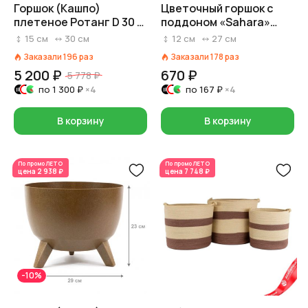
Горшок (Кашпо)
Цветочный горшок с
плетеное Ротанг D 30 x
поддоном «Sahara»
17 см H 15 см Серый №1
(пластик),
15
см
30
см
12
см
27
см
26,7x12,6хН11,8см,
Заказали
196
раз
Заказали
178
раз
2,65л, кофейный
5 200 ₽
670 ₽
5 778 ₽
по
1 300 ₽
×4
по
167 ₽
×4
В корзину
В корзину
По промо
ЛЕТО
По промо
ЛЕТО
цена
2 938 ₽
цена
7 748 ₽
-10%