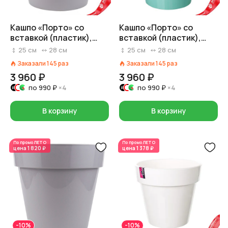
Кашпо «Порто» со
Кашпо «Порто» со
вставкой (пластик),
вставкой (пластик),
D27,5хH25см, 9л,
D27,5хH25см, 9л,
25
см
28
см
25
см
28
см
светло-серый
нефритовый
Заказали
145
раз
Заказали
145
раз
3 960 ₽
3 960 ₽
по
990 ₽
×4
по
990 ₽
×4
В корзину
В корзину
По промо
ЛЕТО
По промо
ЛЕТО
цена
1 820 ₽
цена
1 378 ₽
-10%
-10%