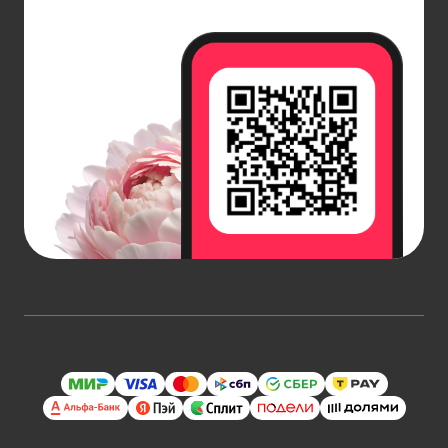
Какие комнатные растения считаются
крупномерными
Большие горшки часто называют кадками или
плантаторами, что подчеркивает их функционал
для выращивания крупномерных растений и
рассады. Важно учитывать наличие поддона или
системы автополива, потому что она значительно
облегчает процесс полива и поддержания
оптимального уровня грунта. Хорошо
продуманная конструкция позволяет создать
универсальный и практичный предмет, который
подойдет для дачи, балконного пространства или
для жилища в городе.
Крупномерные комнатные растения —
представители флоры, которые в домашних
условиях способны достигать значительных
размеров в высоту или ширину. Их высота