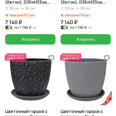
(бетон), D36xH33см,
(бетон), D36xH33см,
22л, белый
22л, серый
33
см
36
см
33
см
36
см
Заказали
157
раз
Заказали
178
раз
7 140 ₽
7 140 ₽
по
1 785 ₽
×4
по
1 785 ₽
×4
В корзину
В корзину
По промо
ЛЕТО
По промо
ЛЕТО
цена
6 240 ₽
цена
5 057 ₽
Цветочный горшок с
Цветочный горшок с