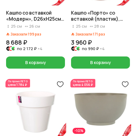
Кашпо со вставкой
Кашпо «Порто» со
«Модерн», D26xH25см,
вставкой (пластик),
8л, кремовый
D27,5хH25см, 9л, мокко
25
см
26
см
25
см
28
см
Заказали
199
раз
Заказали
171
раз
8 688 ₽
3 960 ₽
по
2 172 ₽
×4
по
990 ₽
×4
В корзину
В корзину
По промо
ЛЕТО
По промо
ЛЕТО
цена
1 784 ₽
цена
4 056 ₽
-10%