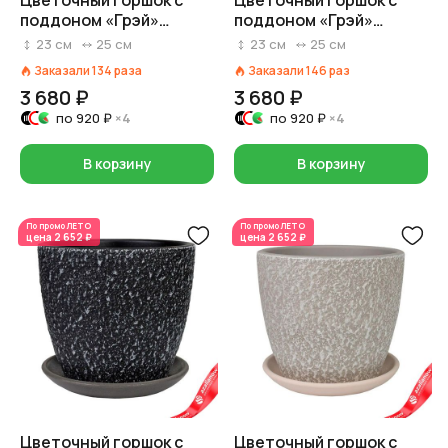
Цветочный горшок с
Цветочный горшок с
поддоном «Грэй»
поддоном «Грэй»
(бетон), D25xH23,5см,
(бетон), D25xH23,5см,
23
см
25
см
23
см
25
см
8л, белый
8л, серый
Заказали
134
раза
Заказали
146
раз
3 680 ₽
3 680 ₽
по
920 ₽
×4
по
920 ₽
×4
В корзину
В корзину
По промо
ЛЕТО
По промо
ЛЕТО
цена
2 652 ₽
цена
2 652 ₽
Цветочный горшок с
Цветочный горшок с