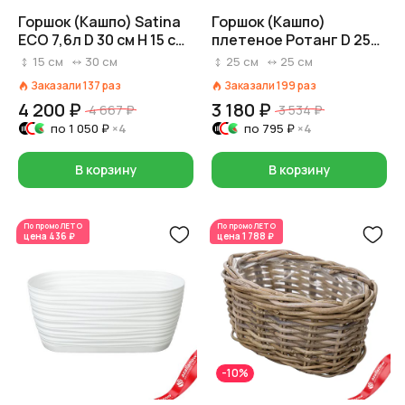
Горшок (Кашпо) Satina
Горшок (Кашпо)
ECO 7,6л D 30 см H 15 см
плетеное Ротанг D 25
Серый
см H 25 см Натуральный
15
см
30
см
25
см
25
см
Заказали
137
раз
Заказали
199
раз
4 200 ₽
3 180 ₽
4 667 ₽
3 534 ₽
по
1 050 ₽
×4
по
795 ₽
×4
В корзину
В корзину
По промо
ЛЕТО
По промо
ЛЕТО
цена
436 ₽
цена
1 788 ₽
-10%