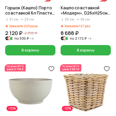
Горшок (Кашпо) Порто
Кашпо со вставкой
со вставкой 6л Пластик
«Модерн», D26xH25см,
D 23 см H 21 см
8л, коричневый
21
см
23
см
25
см
26
см
Нефритовый
Заказали
223
раза
Заказали
127
раз
2 120 ₽
8 688 ₽
2 356 ₽
по
530 ₽
×4
по
2 172 ₽
×4
В корзину
В корзину
По промо
ЛЕТО
По промо
ЛЕТО
цена
2 730 ₽
цена
2 067 ₽
-10%
-10%