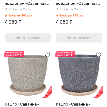
поддоном «Саванна»
поддоном «Саванна»
(бетон), D25xH23,5см,
(бетон), D25xH23,5см,
23
см
25
см
23
см
25
см
8л, черный
8л, белый
Заказали
187
раз
Заказали
199
раз
4 080 ₽
4 080 ₽
Нет в наличии
Нет в наличии
По промо
ЛЕТО
По промо
ЛЕТО
цена
4 641 ₽
цена
4 641 ₽
Кашпо «Саванна»
Кашпо «Саванна»