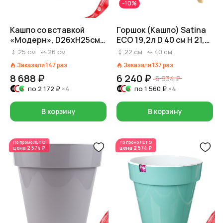
-10%
Кашпо со вставкой
Горшок (Кашпо) Satina
«Модерн», D26xH25см,
ECO 19,2л D 40 см H 21,5
8л, белый
см Коричневый
25
см
26
см
22
см
40
см
Заказали
147
раз
Заказали
137
раз
8 688 ₽
6 240 ₽
6 934 ₽
по
2 172 ₽
×4
по
1 560 ₽
×4
В корзину
В корзину
По промо
ЛЕТО
По промо
ЛЕТО
цена
2 574 ₽
цена
2 574 ₽