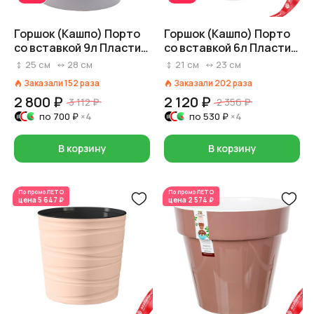
Горшок (Кашпо) Порто
Горшок (Кашпо) Порто
со вставкой 9л Пластик
со вставкой 6л Пластик
D 27,5 см H 25 см
D 23 см H 21 см Белый
25
см
28
см
21
см
23
см
Светло-серый
Заказали
152
раза
Заказали
202
раза
2 800 ₽
2 120 ₽
3 112 ₽
2 356 ₽
по
700 ₽
×4
по
530 ₽
×4
В корзину
В корзину
По промо
ЛЕТО
По промо
ЛЕТО
цена
5 647 ₽
цена
2 574 ₽