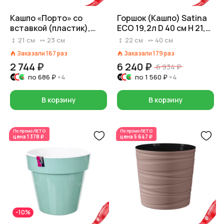
Кашпо «Порто» со
Горшок (Кашпо) Satina
вставкой (пластик),
ECO 19,2л D 40 см H 21,5
D23хH21см, 6л, белый
см Серый
21
см
23
см
22
см
40
см
Заказали
167
раз
Заказали
179
раз
2 744 ₽
6 240 ₽
6 934 ₽
по
686 ₽
×4
по
1 560 ₽
×4
В корзину
В корзину
По промо
ЛЕТО
По промо
ЛЕТО
цена
1 378 ₽
цена
5 647 ₽
-10%