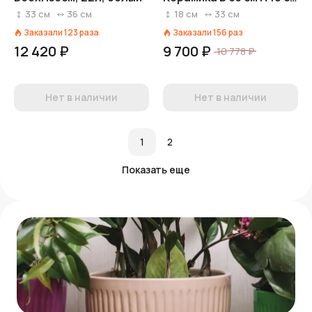
Красный
33
см
36
см
18
см
33
см
Заказали
123
раза
Заказали
156
раз
12 420 ₽
9 700 ₽
10 778 ₽
Нет в наличии
Нет в наличии
1
2
Показать еще