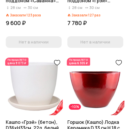
поддоном «Саванна»
поддоном «Грэй»
(бетон), D30xH28см,
(бетон), D30xH28см,
28
см
30
см
28
см
30
см
13л, черный
13л, серый
Заказали
123
раза
Заказали
127
раз
9 600 ₽
7 780 ₽
Нет в наличии
Нет в наличии
По промо
ЛЕТО
По промо
ЛЕТО
цена
8 073 ₽
цена
6 305 ₽
-10%
Кашпо «Грэй» (бетон),
Горшок (Кашпо) Лодка
D36xH33см, 22л, белый
Керамика D 33 см H 18 см