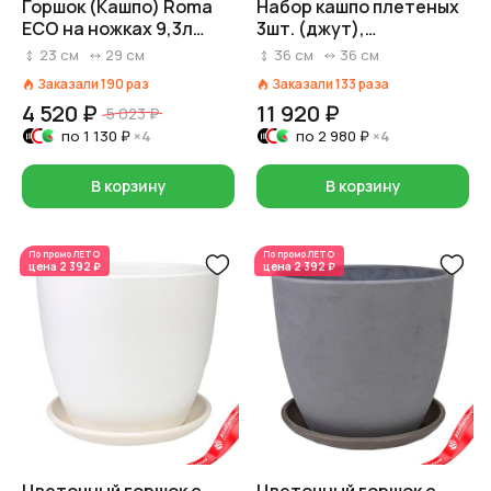
Горшок (Кашпо) Roma
Набор кашпо плетеных
ECO на ножках 9,3л
3шт. (джут),
Пластик D 29 см H 23 см
D36хH36см, белый/
23
см
29
см
36
см
36
см
Коричневый
коричневый
Заказали
190
раз
Заказали
133
раза
4 520 ₽
11 920 ₽
5 023 ₽
по
1 130 ₽
×4
по
2 980 ₽
×4
В корзину
В корзину
По промо
ЛЕТО
По промо
ЛЕТО
цена
2 392 ₽
цена
2 392 ₽