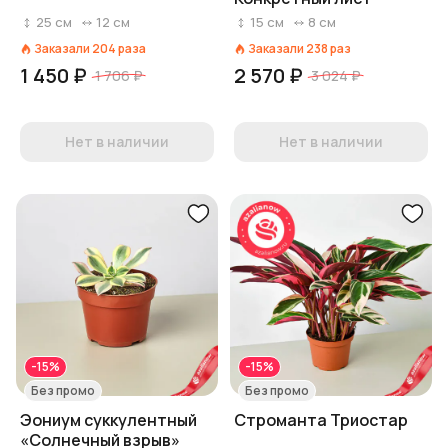
25
см
12
см
15
см
8
см
Заказали
204
раза
Заказали
238
раз
1 450 ₽
2 570 ₽
1 706 ₽
3 024 ₽
Нет в наличии
Нет в наличии
-15%
-15%
Без промо
Без промо
Эониум суккулентный
Строманта Триостар
«Солнечный взрыв»