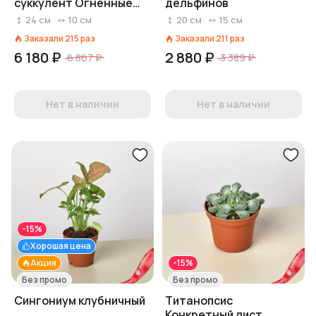
суккулент Огненные
дельфинов
палочки
24
см
10
см
20
см
15
см
Заказали
215
раз
Заказали
211
раз
6 180 ₽
2 880 ₽
6 867 ₽
3 389 ₽
Нет в наличии
Нет в наличии
-15%
Хорошая цена
Акция
-15%
Без промо
Без промо
Сингониум клубничный
Титанопсис
Конкретный лист