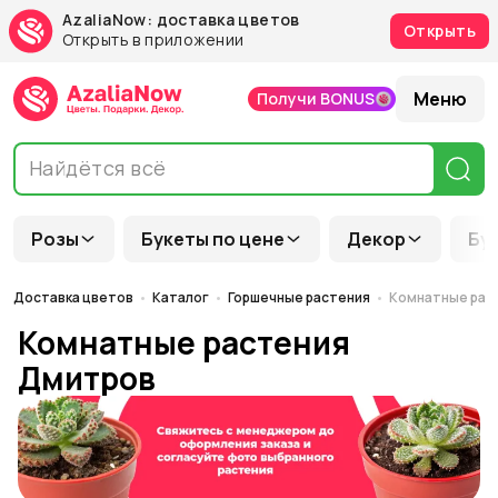
AzaliaNow: доставка цветов
Открыть
Открыть в приложении
Меню
Получи BONUS
Розы
Букеты по цене
Декор
Бу
Доставка цветов
Каталог
Горшечные растения
Комнатные рас
Комнатные растения
Дмитров