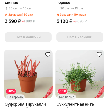
сияние
горшке
20
см
10
см
20
см
15
см
Заказали
190
раз
Заказали
194
раза
3 390 ₽
5 180 ₽
3 989 ₽
6 095 ₽
Нет в наличии
Нет в наличии
-10%
-15%
Без промо
Без промо
Эуфорбия Тирукалли
Суккулентная нить