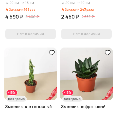
20
см
15
см
20
см
10
см
Заказали
168
раз
Заказали
243
раза
4 590 ₽
2 450 ₽
5 400 ₽
2 883 ₽
Нет в наличии
Нет в наличии
-15%
-15%
Без промо
Без промо
Змеевик плетеносный
Змеевик нефритовый