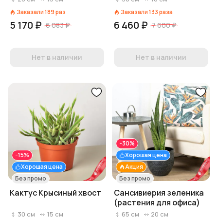
горшках
Заказали
189
раз
Заказали
133
раза
5 170 ₽
6 460 ₽
6 083 ₽
7 600 ₽
Нет в наличии
Нет в наличии
-30%
-15%
Хорошая цена
Хорошая цена
Акция
Без промо
Без промо
Кактус Крысиный хвост
Сансивиерия зеленика
(растения для офиса)
30
см
15
см
65
см
20
см