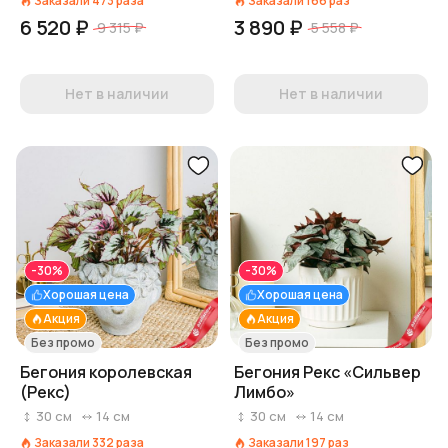
Заказали
473
раза
Заказали
166
раз
6 520 ₽
3 890 ₽
9 315 ₽
5 558 ₽
Нет в наличии
Нет в наличии
-30%
-30%
Хорошая цена
Хорошая цена
Акция
Акция
Без промо
Без промо
Бегония королевская
Бегония Рекс «Сильвер
(Рекс)
Лимбо»
30
см
14
см
30
см
14
см
Заказали
332
раза
Заказали
197
раз