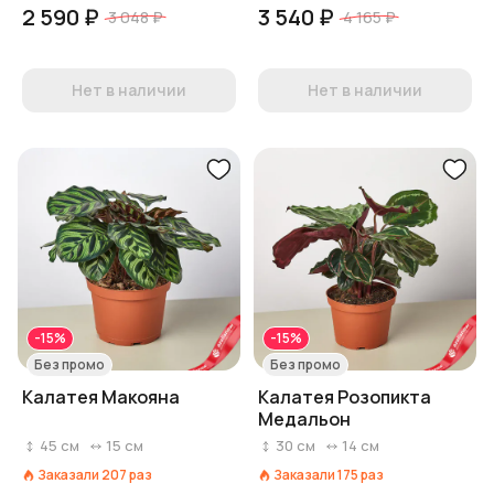
2 590 ₽
3 540 ₽
3 048 ₽
4 165 ₽
Нет в наличии
Нет в наличии
-15%
-15%
Без промо
Без промо
Калатея Макояна
Калатея Розопикта
Медальон
45
см
15
см
30
см
14
см
Заказали
207
раз
Заказали
175
раз