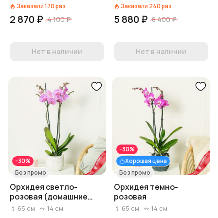
Заказали
170
раз
Заказали
240
раз
2 870 ₽
5 880 ₽
4 100 ₽
8 400 ₽
Нет в наличии
Нет в наличии
-30%
-30%
Хорошая цена
Без промо
Без промо
Орхидея светло-
Орхидея темно-
розовая (домашние
розовая
растения в горшках)
65
см
14
см
65
см
14
см