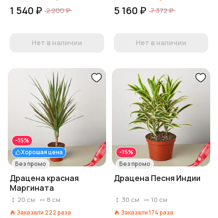
1 540 ₽
5 160 ₽
2 200 ₽
7 372 ₽
Нет в наличии
Нет в наличии
-15%
Хорошая цена
-15%
Без промо
Без промо
Драцена красная
Драцена Песня Индии
Маргината
20
см
8
см
30
см
10
см
Заказали
222
раза
Заказали
174
раза