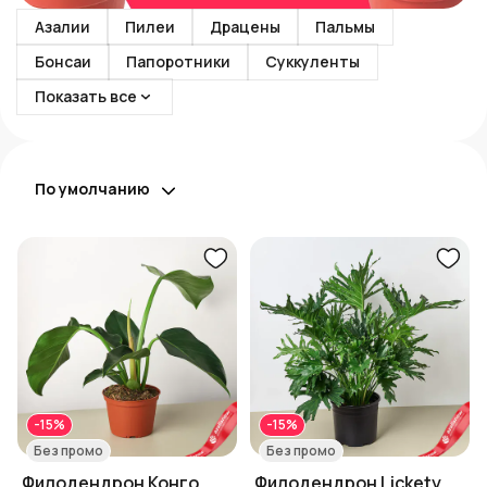
Азалии
Пилеи
Драцены
Пальмы
Бонсаи
Папоротники
Суккуленты
Показать все
По умолчанию
-15%
-15%
Без промо
Без промо
Филодендрон Конго
Филодендрон Lickety