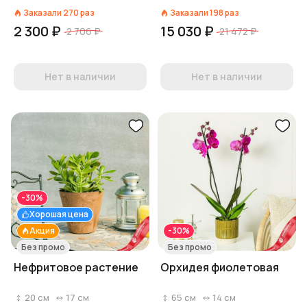
Заказали
270
раз
Заказали
198
раз
2 300 ₽
15 030 ₽
2 706 ₽
21 472 ₽
Нет в наличии
Нет в наличии
-30%
Хорошая цена
Акция
-30%
Без промо
Без промо
Нефритовое растение
Орхидея фиолетовая
20
см
17
см
65
см
14
см