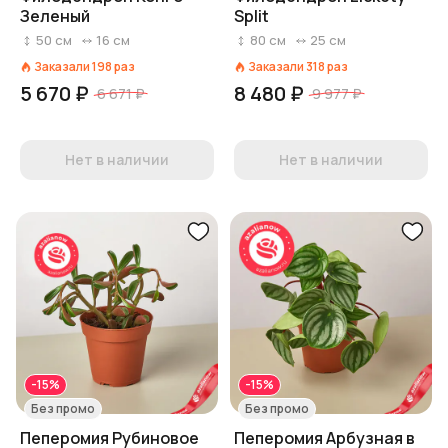
Зеленый
Split
50
см
16
см
80
см
25
см
Заказали
198
раз
Заказали
318
раз
5 670 ₽
8 480 ₽
6 671 ₽
9 977 ₽
Нет в наличии
Нет в наличии
-15%
-15%
Без промо
Без промо
Пеперомия Рубиновое
Пеперомия Арбузная в