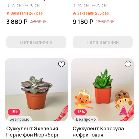
15
см
10
см
45
см
15
см
Заказали
247
раз
Заказали
255
раз
3 880 ₽
9 180 ₽
4 565 ₽
10 800 ₽
Нет в наличии
Нет в наличии
-15%
-15%
Без промо
Без промо
Суккулент Эхеверия
Суккулент Крассула
Перле фон Нюрнберг
нефритовая