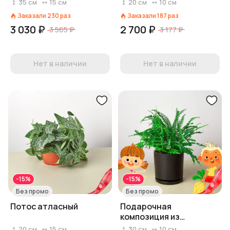
35
см
15
см
20
см
10
см
Заказали
230
раз
Заказали
187
раз
3 030 ₽
2 700 ₽
3 565 ₽
3 177 ₽
Нет в наличии
Нет в наличии
-15%
-15%
Без промо
Без промо
Потос атласный
Подарочная
композиция из
папоротников в
20
см
15
см
30
см
10
см