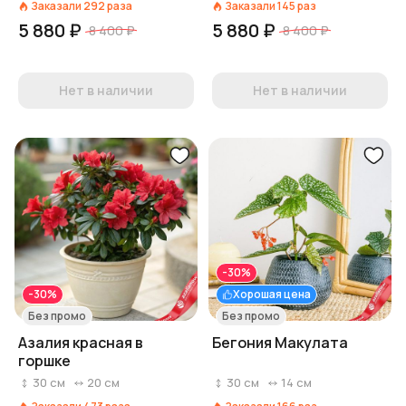
Заказали
292
раза
Заказали
145
раз
5 880 ₽
5 880 ₽
8 400 ₽
8 400 ₽
Нет в наличии
Нет в наличии
-30%
-30%
Хорошая цена
Без промо
Без промо
Азалия красная в
Бегония Макулата
горшке
30
см
20
см
30
см
14
см