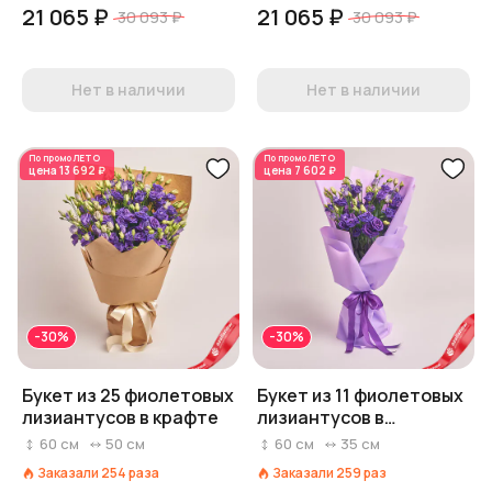
21 065 ₽
21 065 ₽
30 093 ₽
30 093 ₽
Нет в наличии
Нет в наличии
По промо
ЛЕТО
По промо
ЛЕТО
цена
13 692 ₽
цена
7 602 ₽
-30%
-30%
Букет из 25 фиолетовых
Букет из 11 фиолетовых
лизиантусов в крафте
лизиантусов в
фиолетовой пленке
60
см
50
см
60
см
35
см
Заказали
254
раза
Заказали
259
раз