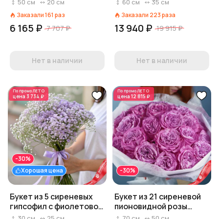
лентой, Диантус,
50
см
20
см
60
см
35
см
Голландия
Заказали
161
раз
Заказали
223
раза
6 165 ₽
13 940 ₽
7 707 ₽
19 915 ₽
Нет в наличии
Нет в наличии
По промо
ЛЕТО
По промо
ЛЕТО
цена
3 734 ₽
цена
12 815 ₽
-30%
Хорошая цена
-30%
Букет из 5 сиреневых
Букет из 21 сиреневой
гипсофил с фиолетовой
пионовидной розы
лентой
«Прованс», Россия, 70
30
см
25
см
70
см
50
см