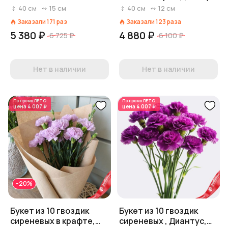
пленке, Диантус,
Голландия
40
см
15
см
40
см
12
см
Голландия
Заказали
171
раз
Заказали
123
раза
5 380 ₽
4 880 ₽
6 725 ₽
6 100 ₽
Нет в наличии
Нет в наличии
По промо
ЛЕТО
По промо
ЛЕТО
цена
4 007 ₽
цена
4 007 ₽
-20%
Букет из 10 гвоздик
Букет из 10 гвоздик
сиреневых в крафте,
сиреневых , Диантус,