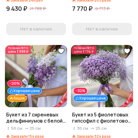
Заказали
246
раз
Заказали
203
раза
9 430 ₽
7 770 ₽
11 788 ₽
9 713 ₽
Нет в наличии
Нет в наличии
По промо
ЛЕТО
По промо
ЛЕТО
цена
3 998 ₽
цена
3 734 ₽
-20%
Хорошая цена
-30%
Акция
Хорошая цена
Букет из 7 сиреневых
Букет из 5 фиолетовых
дельфиниумов с белой
гипсофил с фиолетовой
лентой
лентой
50
см
25
см
30
см
25
см
Заказали
154
раза
Заказали
324
раза