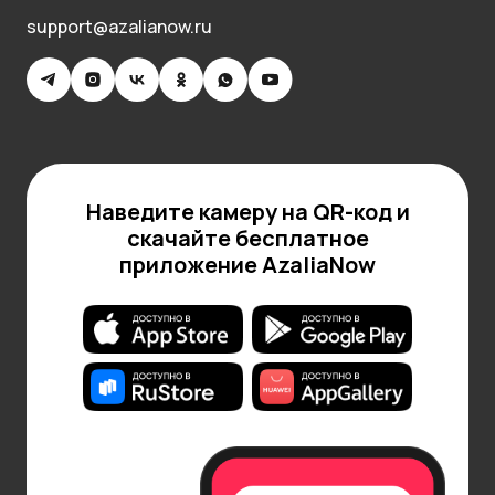
не выбиваются из общего дизайна.
support@azalianow.ru
И, наконец, сиреневый букет без повода — это
настоящее проявление заботы. Такой жест
говорит о внимании и желании подарить немного
красоты просто так, в самый обычный день.
Авторские букеты с сиреневыми
цветами
Наведите камеру на QR-код и
скачайте бесплатное
Флористы нашего интернет магазина соберут
приложение AzaliaNow
готовый радовать букет по вашему описанию.
Букеты с сиреневыми цветами несут в себе
особое очарование и позволяют создать
поистине удивительный и оригинальный подарок.
Ассортимент нашего каталога широкий, но иногда
хочется сделать индивидуальный состав.
Профессиональный дизайнер поможет создать
индивидуальный букет, который отражает особый
вкус человека.