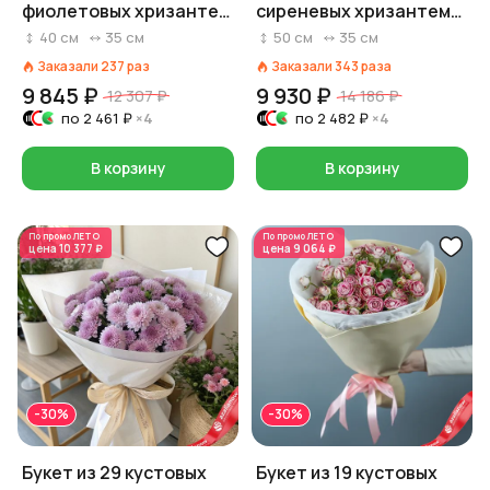
фиолетовых хризантем
сиреневых хризантем
в пленке, Ромашка,
«Удивляй»
40
см
35
см
50
см
35
см
Голландия
Заказали
237
раз
Заказали
343
раза
9 845 ₽
9 930 ₽
12 307 ₽
14 186 ₽
по
2 461 ₽
×4
по
2 482 ₽
×4
В корзину
В корзину
По промо
ЛЕТО
По промо
ЛЕТО
цена
10 377 ₽
цена
9 064 ₽
-30%
-30%
Букет из 29 кустовых
Букет из 19 кустовых