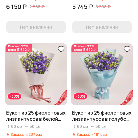
6 150 ₽
5 745 ₽
7 688 ₽
8 208 ₽
Нет в наличии
Нет в наличии
По промо
ЛЕТО
По промо
ЛЕТО
цена
13 692 ₽
цена
13 692 ₽
-30%
-30%
Букет из 25 фиолетовых
Букет из 25 фиолетовых
лизиантусов в белой
лизиантусов в голубой
бумаге
пленке
60
см
50
см
60
см
50
см
Заказали
237
раз
Заказали
161
раз