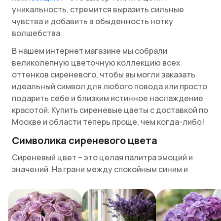
уникальность, стремится выразить сильные
чувства и добавить в обыденность нотку
волшебства.
В нашем интернет магазине мы собрали
великолепную цветочную коллекцию всех
оттенков сиреневого, чтобы вы могли заказать
идеальный символ для любого повода или просто
подарить себе и близким истинное наслаждение
красотой. Купить сиреневые цветы с доставкой по
Москве и области теперь проще, чем когда-либо!
Символика сиреневого цвета
Сиреневый цвет – это целая палитра эмоций и
значений. На грани между спокойным синим и
страстным красным сиреневый (фиолетовый,
лиловый, лавандовый) означает:
Загадочность и тайну. Выбор сиреневых цветов