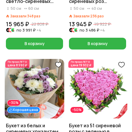
светло-сиреневых
сиреневых роз
хризантем
«Воображение»
50
см
60
см
50
см
40
см
Заказали
348
раз
Заказали
236
раз
15 965 ₽
13 945 ₽
22 808 ₽
19 922 ₽
по
3 991 ₽
×4
по
3 486 ₽
×4
В корзину
В корзину
По промо
ЛЕТО
По промо
ЛЕТО
цена
8 590 ₽
цена
19 932 ₽
-30%
Хорошая цена
-50%
Букет из белых и
Букет из 51 сиреневой
сиреневых хризантем
розы с зеленью в