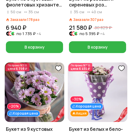
фиолетовых хризантем
сиреневых роз
с лентой, Ромашка,
«Паллада»
50
см
35
см
35
см
40
см
Голландия
Заказали
178
раз
Заказали
307
раз
6 940 ₽
21 580 ₽
30 829 ₽
по
1 735 ₽
×4
по
5 395 ₽
×4
В корзину
В корзину
По промо
ЛЕТО
По промо
ЛЕТО
цена
6 399 ₽
цена
6 455 ₽
-30%
-20%
Хорошая цена
Хорошая цена
Акция
Букет из 9 кустовых
Букет из белых и бело-