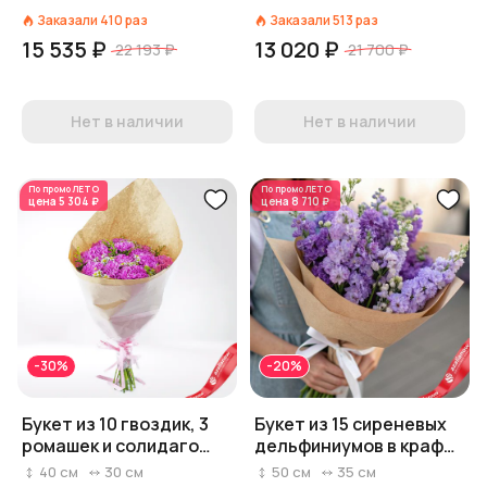
комфорт»
Заказали
410
раз
Заказали
513
раз
15 535 ₽
13 020 ₽
22 193 ₽
21 700 ₽
Нет в наличии
Нет в наличии
По промо
ЛЕТО
По промо
ЛЕТО
цена
5 304 ₽
цена
8 710 ₽
-30%
-20%
Букет из 10 гвоздик, 3
Букет из 15 сиреневых
ромашек и солидаго
дельфиниумов в крафте
«Сиреневая радость»
с белой лентой
40
см
30
см
50
см
35
см