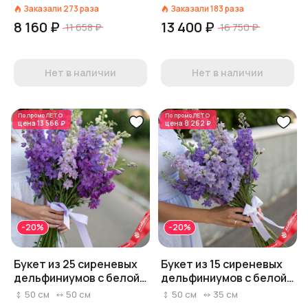
Заказали
273
раза
Заказали
183
раза
8 160 ₽
13 400 ₽
11 658 ₽
16 750 ₽
Нет в наличии
Нет в наличии
По промо
ЛЕТО
По промо
ЛЕТО
цена
13 566 ₽
цена
8 262 ₽
-20%
-20%
Букет из 25 сиреневых
Букет из 15 сиреневых
дельфиниумов с белой
дельфиниумов с белой
лентой
лентой
50
см
50
см
50
см
35
см