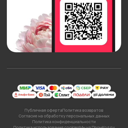
Какие цветы чаще всего используют для
сиреневых букетов? Это может быть маттиола, с
ее пьянящим ароматом, нежная альстромерия,
величественная орхидея, пышные пион или
благородный георгин. Белый и розовый цвета в
сочетании с сиреневым создают гармоничную
палитру. Добавление зеленого декора, например,
травы, подчеркивает натуральный характер
букета.
Упаковка – важная часть композиции. Атласная
лента, вуаль, корзина или стильная коробка
создают шикарный внешний вид. Вы можете
добавить вкусное дополнение – дизайнерский
шоколад или набор конфет, сувенир (свечу,
брелок), воздушные шары.
Публичная оферта
Политика возвратов
Сиреневые цветы – хит для подарков мужчине.
Согласие на обработку персональных данных
Это также отличный выбор для подарка коллегам,
Политика конфиденциальности
Политика использования cookies
Мы на ПромКод.ру