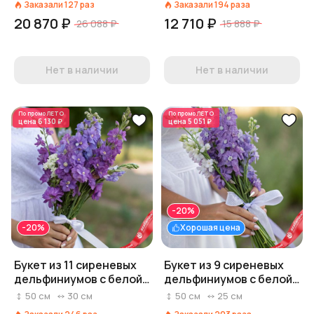
Заказали
127
раз
Заказали
194
раза
20 870 ₽
12 710 ₽
26 088 ₽
15 888 ₽
Нет в наличии
Нет в наличии
По промо
ЛЕТО
По промо
ЛЕТО
цена
6 130 ₽
цена
5 051 ₽
-20%
-20%
Хорошая цена
Букет из 11 сиреневых
Букет из 9 сиреневых
дельфиниумов с белой
дельфиниумов с белой
лентой
лентой
50
см
30
см
50
см
25
см