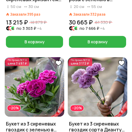
«Прости, поверь»
коробке в форме
50
см
30
см
20
см
55
см
сердца
Заказали
395
раз
Заказали
332
раза
13 215 ₽
30 665 ₽
18 879 ₽
61 330 ₽
по
3 303 ₽
×4
по
7 666 ₽
×4
В корзину
В корзину
По промо
ЛЕТО
По промо
ЛЕТО
цена
3 497 ₽
цена
3 172 ₽
-20%
-20%
Букет из 3 сиреневых
Букет из 3 сиреневых
гвоздик с зеленью в
гвоздик сорта Диантус,