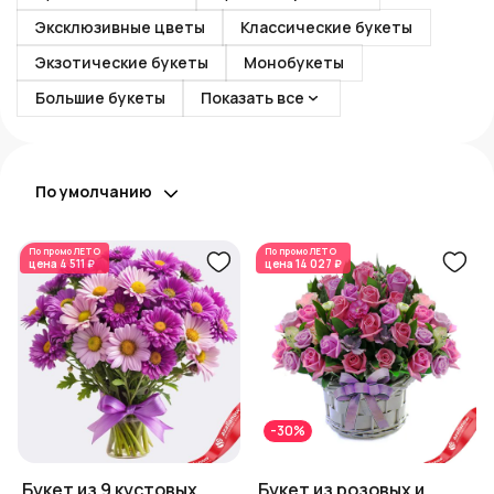
Эксклюзивные цветы
Классические букеты
Экзотические букеты
Монобукеты
Большие букеты
Показать все
По умолчанию
По промо
ЛЕТО
По промо
ЛЕТО
цена
4 511 ₽
цена
14 027 ₽
-30%
Букет из 9 кустовых
Букет из розовых и