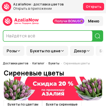
AzaliaNow: доставка цветов
Открыть
Открыть в приложении
Меню
Получи BONUS
Розы
Букеты по цене
Декор
Бу
Доставка цветов
Каталог
Букеты
Сиреневые цветы
Сиреневые цветы
Букеты по цветам
Букеты сиреневые