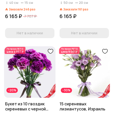
Диантус, Голландия
Голландия
40
см
15
см
50
см
20
см
Заказали
246
раз
Заказали
161
раз
6 165 ₽
6 165 ₽
7 707 ₽
Нет в наличии
Нет в наличии
По промо
ЛЕТО
По промо
ЛЕТО
цена
4 007 ₽
цена
9 061 ₽
-20%
-30%
Букет из 10 гвоздик
15 сиреневых
сиреневых с черной
лизиантусов, Израиль