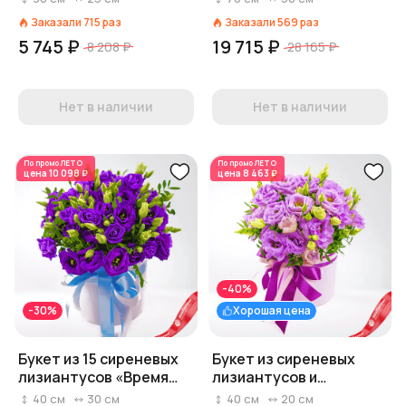
см
Заказали
715
раз
Заказали
569
раз
5 745 ₽
19 715 ₽
8 208 ₽
28 165 ₽
Нет в наличии
Нет в наличии
По промо
ЛЕТО
По промо
ЛЕТО
цена
10 098 ₽
цена
8 463 ₽
-40%
-30%
Хорошая цена
Букет из 15 сиреневых
Букет из сиреневых
лизиантусов «Время
лизиантусов и
есть»
фисташки «Фиола-
40
см
30
см
40
см
20
см