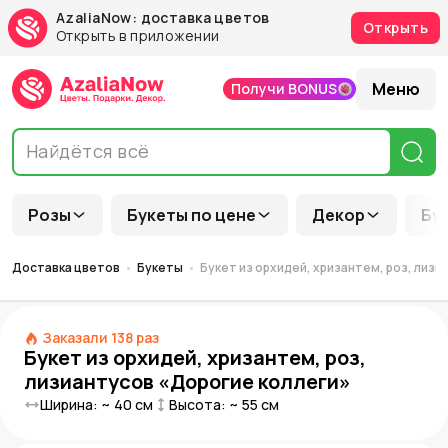
AzaliaNow: доставка цветов
Открыть
Открыть в приложении
Меню
Получи BONUS
Розы
Букеты по цене
Декор
Бу
Доставка цветов
Букеты
Букет из орхидей, хризантем, роз, лиз
Заказали
138
раз
Букет из орхидей, хризантем, роз,
лизиантусов «Дорогие коллеги»
Ширина: ~
40
см
Высота: ~
55
см