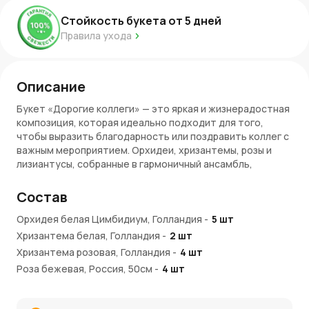
Стойкость букета от
5
дней
Правила ухода
Описание
Букет «Дорогие коллеги» — это яркая и жизнерадостная
композиция, которая идеально подходит для того,
чтобы выразить благодарность или поздравить коллег с
важным мероприятием. Орхидеи, хризантемы, розы и
лизиантусы, собранные в гармоничный ансамбль,
создают атмосферу праздника и дружелюбия. Каждый
цветок в букете словно говорит: «Спасибо за вашу
Состав
поддержку и совместную работу»
Орхидея белая Цимбидиум, Голландия
-
5
шт
Преимущества букета
Хризантема белая, Голландия
-
2
шт
Хризантема розовая, Голландия
Радостная палитра: Яркие и сочные оттенки цветов
-
4
шт
создают бодрое настроение и вдохновляют.
Роза бежевая, Россия, 50см
-
4
шт
Уместность: Этот букет отлично подойдет для
Лизиантус розовый, Эустома, Израиль
-
4
шт
корпоративных мероприятий, поздравлений с
Бумага белая, крафт
-
1
шт
праздниками или юбилеями.