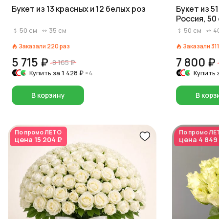
Букет из 13 красных и 12 белых роз
Букет из 5
Россия, 50
50
см
35
см
50
см
4
Заказали
220
раз
Заказали
31
5 715 ₽
7 800 ₽
8 165 ₽
Купить за
1 428 ₽
×4
Купить 
В корзину
В корз
По промо
ЛЕТО
По промо
ЛЕ
цена
15 204 ₽
цена
4 849