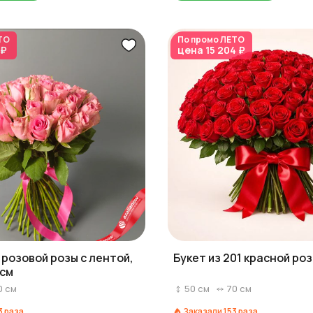
ТО
По промо
ЛЕТО
 ₽
цена
15 204 ₽
1 розовой розы с лентой,
Букет из 201 красной ро
 см
0
см
50
см
70
см
3
раза
Заказали
153
раза