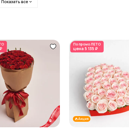
Показать все
ТО
По промо
ЛЕТО
 ₽
цена
5 135 ₽
Акция