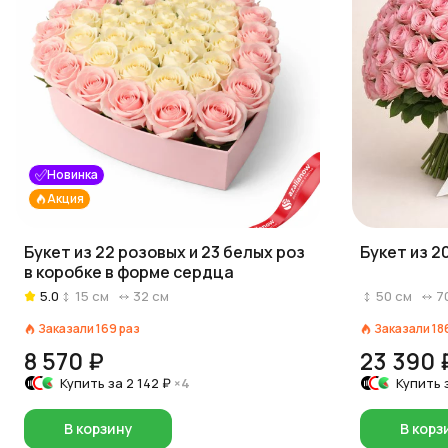
Новинка
Акция
Букет из 22 розовых и 23 белых роз
Букет из 2
в коробке в форме сердца
5.0
15
см
32
см
50
см
7
Заказали
169
раз
Заказали
18
8 570 ₽
23 390 
Купить за
2 142 ₽
×4
Купить 
В корзину
В корз