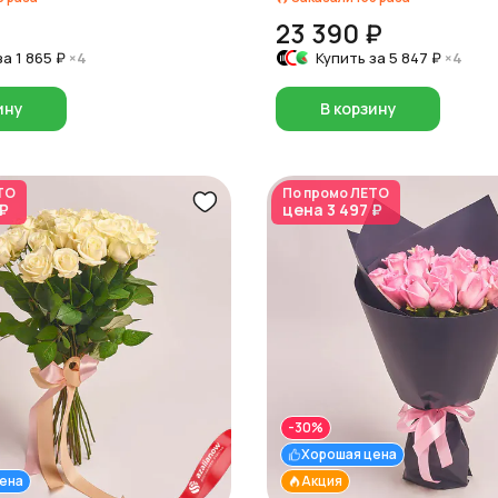
23 390 ₽
за
1 865 ₽
×4
Купить за
5 847 ₽
×4
ину
В корзину
ТО
По промо
ЛЕТО
 ₽
цена
3 497 ₽
-30%
Хорошая цена
ена
Акция