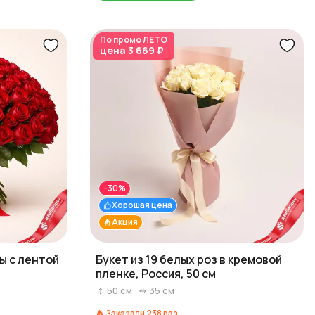
По промо
ЛЕТО
цена
3 669 ₽
-30%
Хорошая цена
Акция
зы с лентой
Букет из 19 белых роз в кремовой
пленке, Россия, 50 см
50
см
35
см
Заказали
238
раз