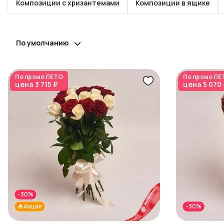
Композиции с хризантемами
Композиции в ящике
По умолчанию
По промо
ЛЕТО
По промо
ЛЕ
цена
3 715 ₽
цена
5 070
-30%
Акция
-30%