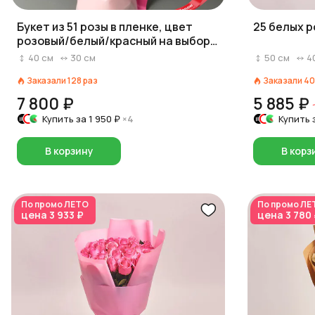
Букет из 51 розы в пленке, цвет
25 белых р
розовый/белый/красный на выбор,
Россия, 40 см
40
см
30
см
50
см
4
Заказали
128
раз
Заказали
40
7 800 ₽
5 885 ₽
Купить за
1 950 ₽
×4
Купить 
В корзину
В корз
По промо
ЛЕТО
По промо
ЛЕ
цена
3 933 ₽
цена
3 780