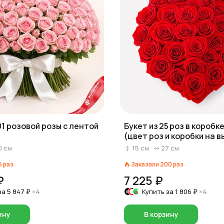
01 розовой розы с лентой
Букет из 25 роз в короб
(цвет роз и коробки на в
красный/розовый/белый
0
см
15
см
27
см
6
раз
Заказали
200
раз
₽
7 225 ₽
за
5 847 ₽
×4
Купить за
1 806 ₽
×4
ину
В корзину