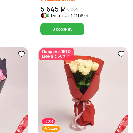
5 645 ₽
8 065 ₽
Купить за
1 411 ₽
×4
В корзину
По промо
ЛЕТО
цена
3 669 ₽
-30%
Акция