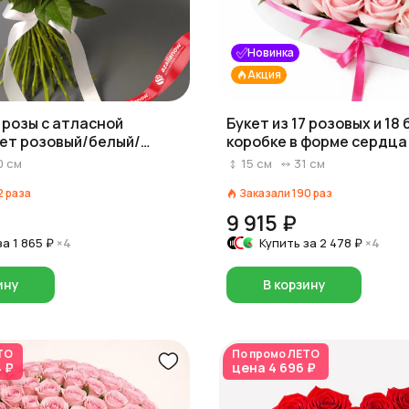
Новинка
Акция
1 розы с атласной
Букет из 17 розовых и 18 
вет розовый/белый/
коробке в форме сердца
 выбор, Россия, 40 см
0
см
15
см
31
см
2
раза
Заказали
190
раз
9 915 ₽
за
1 865 ₽
×4
Купить за
2 478 ₽
×4
ину
В корзину
ТО
По промо
ЛЕТО
4 ₽
цена
4 696 ₽