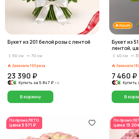
Акция
Букет из 201 белой розы с лентой
Букет из 5
лентой, ц
красный на
50
см
70
см
40
см
3
Заказали
193
раза
Заказали
18
23 390 ₽
7 460 ₽
Купить за
5 847 ₽
×4
Купить 
В корзину
В корз
По промо
ЛЕТО
По промо
ЛЕ
цена
5 571 ₽
цена
15 20