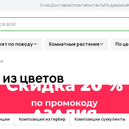
О нас
Доставка
Оплата
Контакты
Поддержка
кет по поводу
Комнатные растения
По цв
ов
 из цветов
иции
Композиции из гербер
Композиции суккуленты