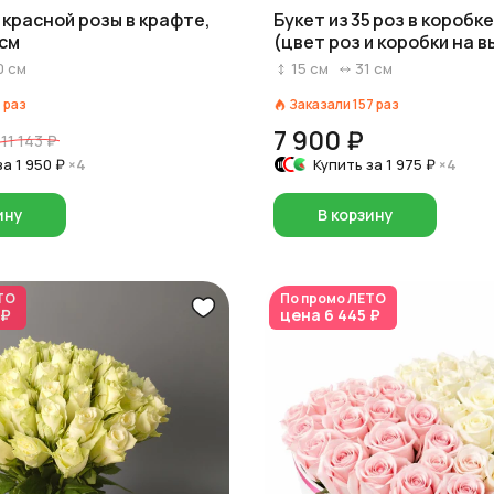
1 красной розы в крафте,
Букет из 35 роз в коробк
 см
(цвет роз и коробки на в
красный/розовый/белый
0
см
15
см
31
см
1
раз
Заказали
157
раз
7 900 ₽
11 143 ₽
за
1 950 ₽
×4
Купить за
1 975 ₽
×4
ину
В корзину
ТО
По промо
ЛЕТО
 ₽
цена
6 445 ₽