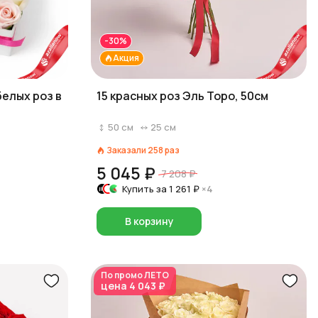
-30%
Акция
белых роз в
15 красных роз Эль Торо, 50см
50
см
25
см
Заказали
258
раз
5 045 ₽
7 208 ₽
Купить за
1 261 ₽
×4
В корзину
По промо
ЛЕТО
цена
4 043 ₽