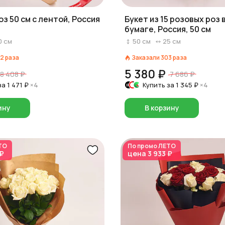
оз 50 см с лентой, Россия
Букет из 15 розовых роз 
бумаге, Россия, 50 см
0
см
50
см
25
см
2
раза
Заказали
303
раза
5 380 ₽
8 408 ₽
7 686 ₽
за
1 471 ₽
×4
Купить за
1 345 ₽
×4
ину
В корзину
ТО
По промо
ЛЕТО
 ₽
цена
3 933 ₽