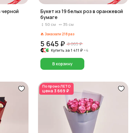
в черной
Букет из 19 белых роз в оранжевой
бумаге
50
см
35
см
Заказали
218
раз
5 645 ₽
8 065 ₽
Купить за
1 411 ₽
×4
В корзину
По промо
ЛЕТО
цена
3 669 ₽