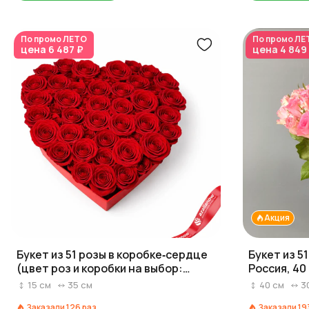
По промо
ЛЕТО
По промо
ЛЕ
цена
6 487 ₽
цена
4 849
Акция
Букет из 51 розы в коробке‑сердце
Букет из 5
(цвет роз и коробки на выбор:
Россия, 40
красный/розовый/белый)
15
см
35
см
40
см
3
Заказали
126
раз
Заказали
19