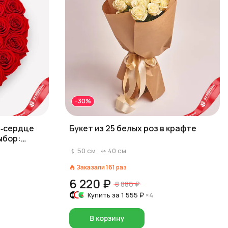
-30%
ке‑сердце
Букет из 25 белых роз в крафте
ыбор:
)
50
см
40
см
Заказали
161
раз
6 220 ₽
8 886 ₽
Купить за
1 555 ₽
×4
В корзину