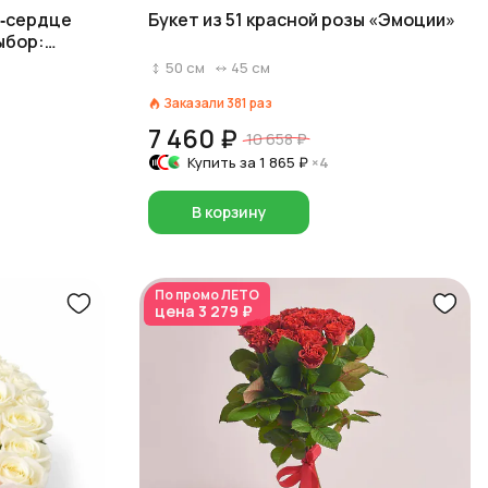
е‑сердце
Букет из 51 красной розы «Эмоции»
ыбор:
)
50
см
45
см
Заказали
381
раз
7 460 ₽
10 658 ₽
Купить за
1 865 ₽
×4
В корзину
По промо
ЛЕТО
цена
3 279 ₽