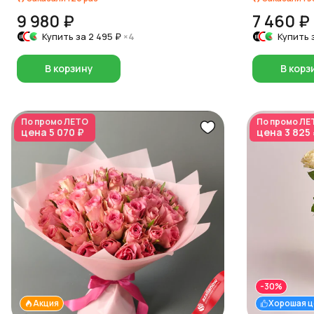
9 980 ₽
7 460 ₽
Купить за
2 495 ₽
×4
Купить 
В корзину
В корз
По промо
ЛЕТО
По промо
ЛЕ
цена
5 070 ₽
цена
3 825
-30%
Акция
Хорошая ц