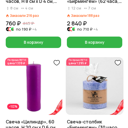
часов, H 8 см x D 4 см,
«Бирмингем» (62 часа,
сиреневый
пальмовый воск),
8
см
4
см
12
см
7
см
D7xH12см, фиолетовый
Заказали
216
раз
Заказали
188
раз
760 ₽
2 840 ₽
845 ₽
по
190 ₽
×4
по
710 ₽
×4
В корзину
В корзину
По промо
ЛЕТО
По промо
ЛЕТО
цена
1 339 ₽
цена
1 295 ₽
-10%
Свеча «Цилиндр», 60
Свеча-столбик
часов, H 20 см x D 6 см,
«Бирмингем» (30 часов,