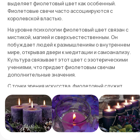
выделяет фиолетовый цвет как особенный.
Фиолетовые свечи часто ассоциируются с
королевской властью.
На уровне психологии фиолетовый цвет связан с
мистикой, магией и сверхъестественным. Он
побуждает людей к размышлениям о внутреннем
мире, открывая двери к медитации и самоанализу.
Культура связывает этот цвет с эзотерическими
учениями, что придает фиолетовым свечам
дополнительные значения.
С точки зрения искусства, фиолетовый служит
важным инструментом для создания настроения
и эмоционального фона. Он может вызвать как
чувство спокойствия, так и напряжения, в
зависимости от контекста его применения.
Поэтому художники и дизайнеры используют
фиолетовый для передачи сложных идей и
эмоций в своих работах.