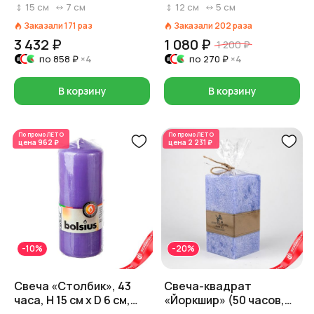
пальмовый воск),
сиреневый
15
см
7
см
12
см
5
см
D7xH15см, фиолетовый
Заказали
171
раз
Заказали
202
раза
3 432 ₽
1 080 ₽
1 200 ₽
по
858 ₽
×4
по
270 ₽
×4
В корзину
В корзину
По промо
ЛЕТО
По промо
ЛЕТО
цена
962 ₽
цена
2 231 ₽
-10%
-20%
Свеча «Столбик», 43
Свеча-квадрат
часа, H 15 см x D 6 см,
«Йоркшир» (50 часов,