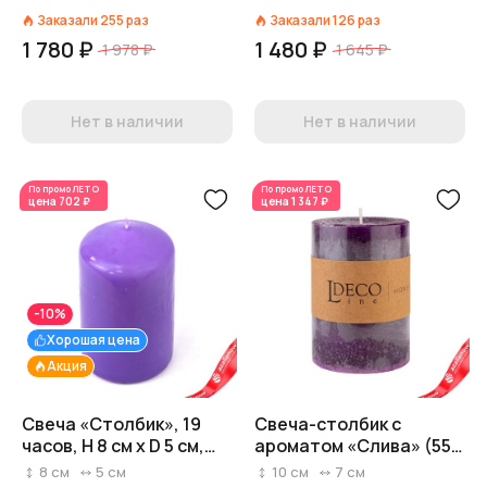
Заказали
255
раз
Заказали
126
раз
1 780 ₽
1 480 ₽
1 978 ₽
1 645 ₽
Нет в наличии
Нет в наличии
По промо
ЛЕТО
По промо
ЛЕТО
цена
702 ₽
цена
1 347 ₽
-10%
Хорошая цена
Акция
Свеча «Столбик», 19
Свеча-столбик с
часов, H 8 см x D 5 см,
ароматом «Слива» (55
фиолетовый
часов), H10xD7см,
8
см
5
см
10
см
7
см