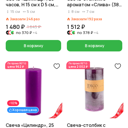
часов, H 15 см x D 5 см,
ароматом «Слива» (38
лавандовый
часов), H7,5xD7см,
15
см
5
см
8
см
7
см
сиреневый
Заказали
246
раз
Заказали
192
раза
1 480 ₽
1 512 ₽
1 645 ₽
по
370 ₽
×4
по
378 ₽
×4
В корзину
В корзину
По промо
ЛЕТО
По промо
ЛЕТО
цена
962 ₽
цена
2 002 ₽
-10%
Хорошая цена
Свеча «Цилиндр», 25
Свеча-столбик с