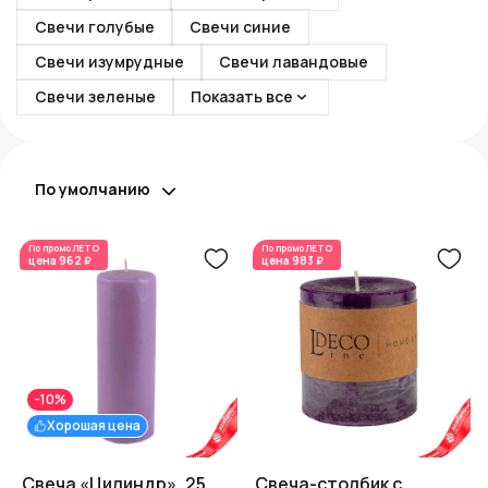
Свечи голубые
Свечи синие
Свечи изумрудные
Свечи лавандовые
Свечи зеленые
Показать все
По умолчанию
По промо
ЛЕТО
По промо
ЛЕТО
цена
962 ₽
цена
983 ₽
-10%
Хорошая цена
Свеча «Цилиндр», 25
Свеча-столбик с