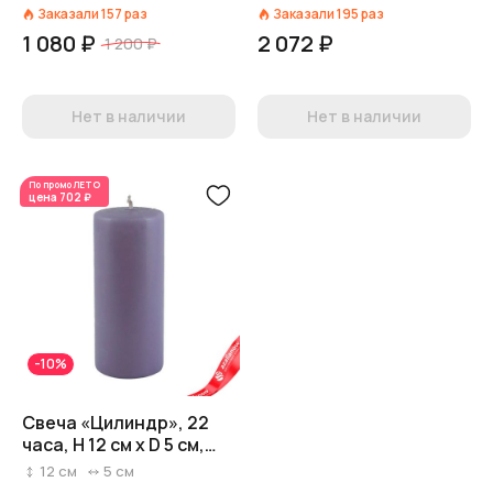
сиреневый
Заказали
157
раз
Заказали
195
раз
1 080 ₽
2 072 ₽
1 200 ₽
Нет в наличии
Нет в наличии
По промо
ЛЕТО
цена
702 ₽
-10%
Свеча «Цилиндр», 22
часа, H 12 см x D 5 см,
лавандовый
12
см
5
см