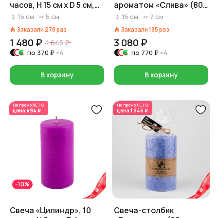
часов, H 15 см x D 5 см,
ароматом «Слива» (80
сиреневый
часов), H15xD7см,
15
см
5
см
15
см
7
см
сиреневый
Заказали
278
раз
Заказали
185
раз
1 480 ₽
3 080 ₽
1 645 ₽
по
370 ₽
×4
по
770 ₽
×4
В корзину
В корзину
По промо
ЛЕТО
По промо
ЛЕТО
цена
494 ₽
цена
1 846 ₽
-10%
Свеча «Цилиндр», 10
Свеча-столбик