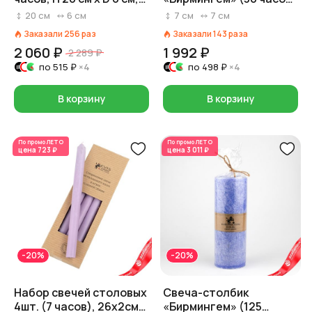
сиреневый
пальмовый воск),
20
см
6
см
7
см
7
см
D7xH7см, фиолетовый
Заказали
256
раз
Заказали
143
раза
2 060 ₽
1 992 ₽
2 289 ₽
по
515 ₽
×4
по
498 ₽
×4
В корзину
В корзину
По промо
ЛЕТО
По промо
ЛЕТО
цена
723 ₽
цена
3 011 ₽
-20%
-20%
Набор свечей столовых
Свеча-столбик
4шт. (7 часов), 26х2см,
«Бирмингем» (125