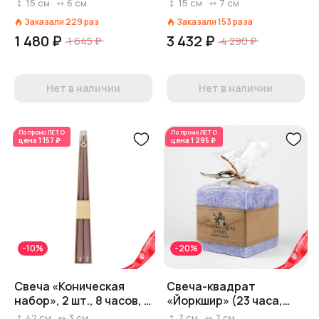
фиолетовый
пальмовый воск),
15
см
6
см
15
см
7
см
7x7xH15см, фиолетовый
Заказали
229
раз
Заказали
153
раза
1 480 ₽
3 432 ₽
1 645 ₽
4 290 ₽
Нет в наличии
Нет в наличии
По промо
ЛЕТО
По промо
ЛЕТО
цена
1 157 ₽
цена
1 295 ₽
-10%
-20%
Свеча «Коническая
Свеча-квадрат
набор», 2 шт., 8 часов, H
«Йоркшир» (23 часа,
42 см x D 2,5 см,
пальмовый воск),
42
см
3
см
7
см
7
см