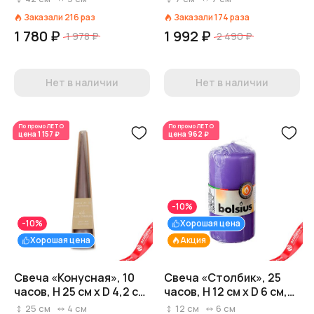
фиолетовый
7x7xH7см, фиолетовый
Заказали
216
раз
Заказали
174
раза
1 780 ₽
1 992 ₽
1 978 ₽
2 490 ₽
Нет в наличии
Нет в наличии
По промо
ЛЕТО
По промо
ЛЕТО
цена
1 157 ₽
цена
962 ₽
-10%
-10%
Хорошая цена
Хорошая цена
Акция
Свеча «Конусная», 10
Свеча «Столбик», 25
часов, H 25 см x D 4,2 см,
часов, H 12 см x D 6 см,
фиолетовый
фиолетовый
25
см
4
см
12
см
6
см