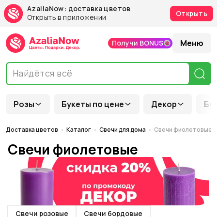
AzaliaNow: доставка цветов
Открыть
Открыть в приложении
Меню
Получи BONUS
Розы
Букеты по цене
Декор
Бу
Доставка цветов
Каталог
Свечи для дома
Свечи фиолетовые
Свечи фиолетовые
Свечи розовые
Свечи бордовые