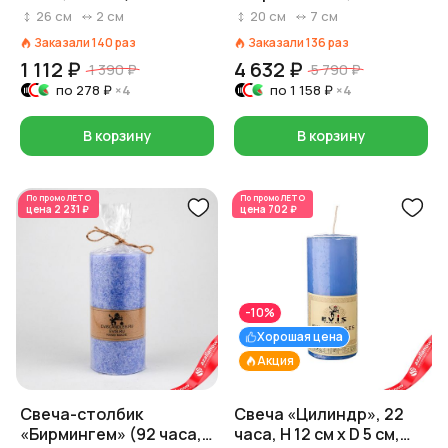
сиреневый
часов, пальмовый воск),
26
см
2
см
20
см
7
см
D7xH20см, фиолетовый
Заказали
140
раз
Заказали
136
раз
1 112 ₽
4 632 ₽
1 390 ₽
5 790 ₽
по
278 ₽
×4
по
1 158 ₽
×4
В корзину
В корзину
По промо
ЛЕТО
По промо
ЛЕТО
цена
2 231 ₽
цена
702 ₽
-10%
Хорошая цена
Акция
Свеча-столбик
Свеча «Цилиндр», 22
«Бирмингем» (92 часа,
часа, H 12 см x D 5 см,