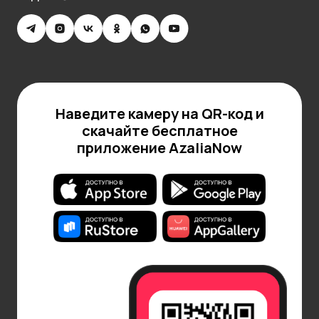
масел. Их расслабляющее воздействие помогает
создать уют в доме, способствует медитации и
духовному очищению. При горении такие свечи
излучают теплый свет и ароматы лаванды и
фиалки, которые способны снять напряжение и
подарить ощущение покоя.
Наведите камеру на QR-код и
Волшебство фиолетовых свечей продолжает
скачайте бесплатное
очаровывать людей, вносит в повседневную
приложение AzaliaNow
жизнь яркие эмоциональные оттенки.
Восхитительно смотрятся они как в
минималистичных интерьерах, так и в роскошных
помещениях, создавая гармоничную атмосферу.
Как выбрать качественные свечи
фиолетовые
Выбор качественных фиолетовых свечей требует
внимания к нескольким важным аспектам.