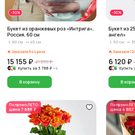
-30%
-30%
Букет из оранжевых роз «Интрига»,
Букет из 2
Россия, 60 см
ангел»
60
см
45
см
50
см
3
Заказали
644
раза
Заказали
12
15 155 ₽
6 120 ₽
21 650 ₽
Купить за
3 788 ₽
×4
Купить 
В корзину
В корз
По промо
ЛЕТО
По промо
ЛЕ
цена
7 686 ₽
цена
4 807