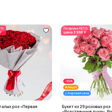
ТО
По промо
ЛЕТО
₽
цена
3 998 ₽
-30%
Акция
Хорошая цена
9 алых роз «Первая
Букет из 29 розовых роз
«Родственные души», Рос