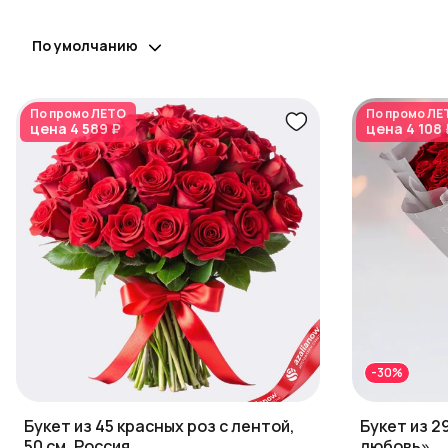
По умолчанию
По промо
ЛЕТО
По промо
ЛЕ
цена
4 589 ₽
цена
4 108 
-30%
Букет из 45 красных роз с лентой,
Букет из 2
50 см, Россия
любовь»