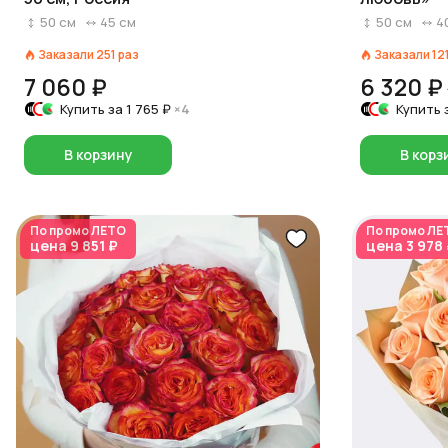
50
см
45
см
50
см
4
Заказали
251
раз
Заказали
12
7 060 ₽
6 320 ₽
Купить за
1 765 ₽
×4
Купить 
В корзину
В корз
По промо
ЛЕТО
По промо
ЛЕ
цена
9 851 ₽
цена
3 978