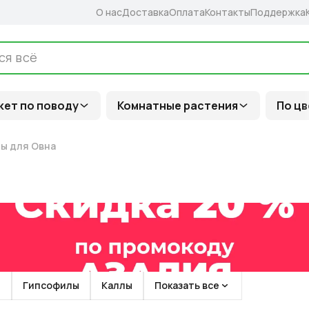
О нас
Доставка
Оплата
Контакты
Поддержка
кет по поводу
Комнатные растения
По цв
ы для Овна
ы
Гипсофилы
Каллы
Показать все