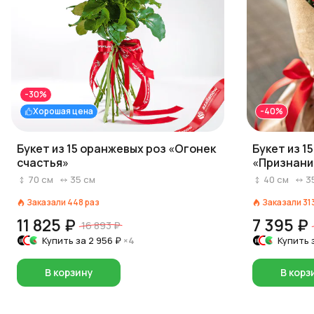
-30%
Хорошая цена
-40%
Букет из 15 оранжевых роз «Огонек
Букет из 1
счастья»
«Признани
70
см
35
см
40
см
3
Заказали
448
раз
Заказали
31
11 825 ₽
7 395 ₽
16 893 ₽
Купить за
2 956 ₽
×4
Купить 
В корзину
В корз