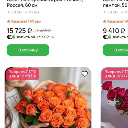
Россия, 60 см
лентой, 50
60
см
45
см
50
см
4
Заказали
469
раз
Заказали
14
15 725 ₽
9 410 ₽
22 465 ₽
Купить за
3 931 ₽
×4
Купить 
В корзину
В корз
По промо
ЛЕТО
По промо
ЛЕ
цена
12 893 ₽
цена
13 377