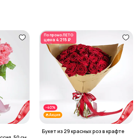
По промо
ЛЕТО
цена
4 215 ₽
-40%
Акция
Букет из 29 красных роз в крафте
сия, 50 см