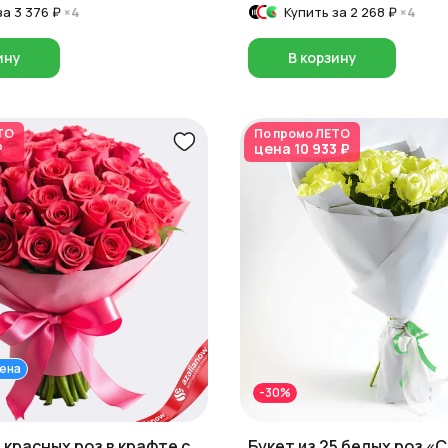
за
3 376 ₽
×4
Купить за
2 268 ₽
×4
ину
В корзину
ТО
По промо
ЛЕТО
₽
цена
10 933 ₽
ена
-30%
5 красных роз в крафте с
Букет из 25 белых роз «