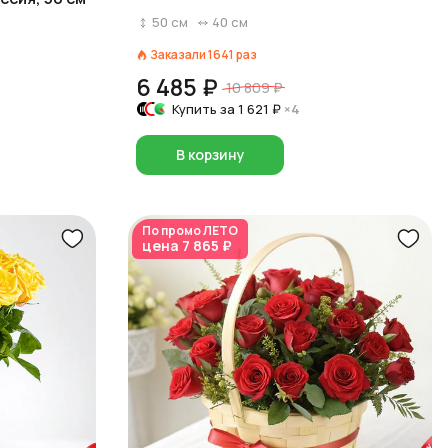
50
см
40
см
Заказали
1641
раз
6 485 ₽
10 809 ₽
Купить за
1 621 ₽
×4
В корзину
По промо
ЛЕТО
цена
7 865 ₽