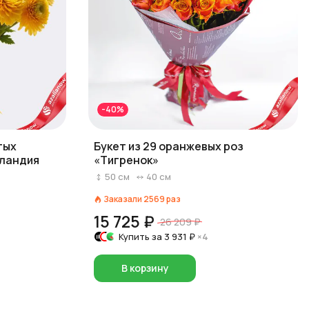
-40%
тых
Букет из 29 оранжевых роз
лландия
«Тигренок»
50
см
40
см
Заказали
2569
раз
15 725 ₽
26 209 ₽
Купить за
3 931 ₽
×4
В корзину