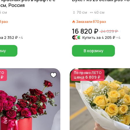
 см, Россия
5
см
70
см
40
см
8
раз
Заказали
870
раз
16 820 ₽
24 029 ₽
за
2 352 ₽
×4
Купить за
4 205 ₽
×4
ину
В корзину
ТО
По промо
ЛЕТО
 ₽
цена
6 809 ₽