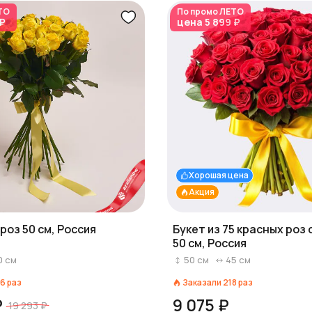
ТО
По промо
ЛЕТО
 ₽
цена
5 899 ₽
Хорошая цена
Акция
роз 50 см, Россия
Букет из 75 красных роз 
50 см, Россия
0
см
50
см
45
см
6
раз
Заказали
218
раз
₽
9 075 ₽
19 293 ₽