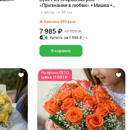
«Признание в любви» + Мишка +
Набор конфет Choco Delicia
40
см
35
см
Заказали
682
раза
7 985 ₽
13 309 ₽
Купить за
1 996 ₽
×4
В корзину
По промо
ЛЕТО
цена
11 031 ₽