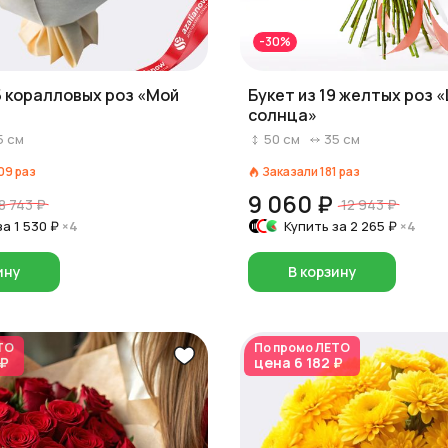
-30%
5 коралловых роз «Мой
Букет из 19 желтых роз 
солнца»
5
см
50
см
35
см
09
раз
Заказали
181
раз
9 060 ₽
8 743 ₽
12 943 ₽
за
1 530 ₽
×4
Купить за
2 265 ₽
×4
ину
В корзину
ТО
По промо
ЛЕТО
 ₽
цена
6 182 ₽