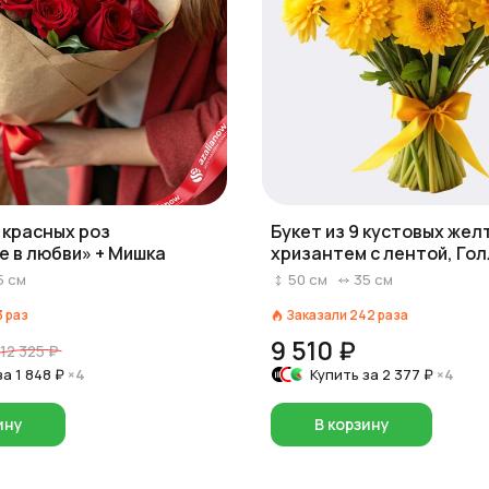
5 красных роз
Букет из 9 кустовых жел
е в любви» + Мишка
хризантем с лентой, Го
5
см
50
см
35
см
3
раз
Заказали
242
раза
9 510 ₽
12 325 ₽
за
1 848 ₽
×4
Купить за
2 377 ₽
×4
ину
В корзину