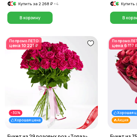
Купить за
2 268 ₽
×4
Купить 
В корзину
В корз
По промо
ЛЕТО
По промо
ЛЕ
цена
10 221 ₽
цена
6 117 
-30%
Хорошая ц
Хорошая цена
Акция
Букет из 29 розовых роз «Топаз»,
Букет из 7