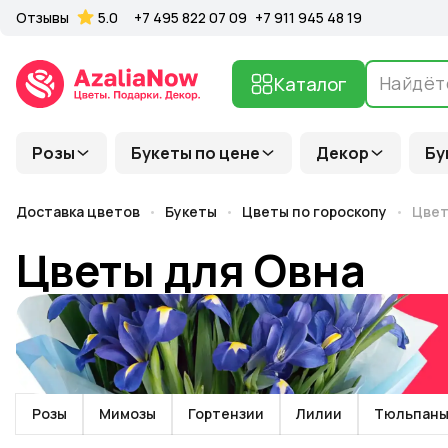
Отзывы
5.0
+7 495 822 07 09
+7 911 945 48 19
Каталог
Розы
Букеты по цене
Декор
Бу
Доставка цветов
Букеты
Цветы по гороскопу
Цвет
Цветы для Овна
Розы
Мимозы
Гортензии
Лилии
Тюльпан