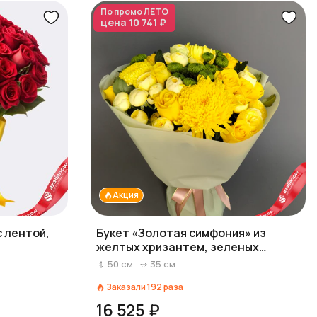
По промо
ЛЕТО
цена
10 741 ₽
Акция
с лентой,
Букет «Золотая симфония» из
желтых хризантем, зеленых
делигрин (Deligreen), кустовых и
50
см
35
см
одноголовых роз
Заказали
192
раза
16 525 ₽