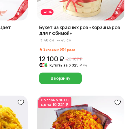
-40%
«Цвет
Букет из красных роз «Корзина роз
для любимой»
40
см
45
см
Заказали
504
раза
12 100 ₽
20 167 ₽
Купить за
3 025 ₽
×4
В корзину
По промо
ЛЕТО
цена
10 221 ₽