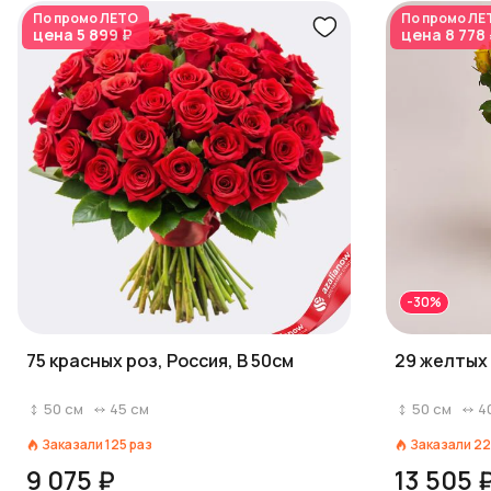
По промо
ЛЕТО
По промо
ЛЕ
цена
5 899 ₽
цена
8 778
-30%
75 красных роз, Россия, В 50см
29 желтых 
50
см
45
см
50
см
4
Заказали
125
раз
Заказали
22
9 075 ₽
13 505 