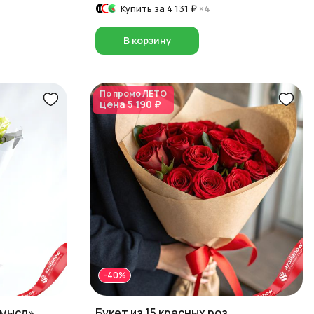
Купить за
4 131 ₽
×4
В корзину
По промо
ЛЕТО
цена
5 190 ₽
-40%
Смысл»
Букет из 15 красных роз