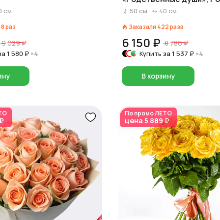
0
см
50
см
40
см
18
раз
Заказали
422
раза
6 150 ₽
9 029 ₽
8 786 ₽
за
1 580 ₽
×4
Купить за
1 537 ₽
×4
ину
В корзину
ТО
По промо
ЛЕТО
 ₽
цена
5 889 ₽